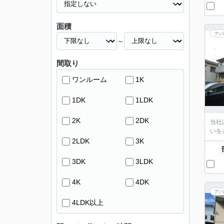
面積
アパ
～
間取り
ワンルーム
1K
1DK
1LDK
2K
2DK
当社
いを
2LDK
3K
3DK
3LDK
4K
4DK
アパ
4LDK以上