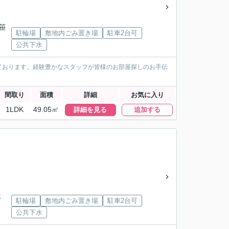
「笹
駐輪場
敷地内ごみ置き場
駐車2台可
公共下水
ております。経験豊かなスタッフが皆様のお部屋探しのお手伝
間取り
面積
詳細
お気に入り
1LDK
49.05㎡
詳細を見る
追加する
下車
駐輪場
敷地内ごみ置き場
駐車2台可
公共下水