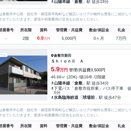
山陽本線
「
倉敷
」駅 徒歩18分
は倉敷市中心部・総社市・都窪郡早島町など幅広いエリアの物件を豊富にご紹介し
させていただきます。家賃や初期費用の交渉もお任せください。
部屋番号
所在階
賃料
管理費・共益費
敷金/保証金
礼金
6.9
-
2階
5,000円
0ヶ月
7万円
万円
ート
倉敷市
新田
ＳｈｉｏｎⅡ Ａ
5.9
万円
管理/共益費3,500円
46.68㎡ (2DK) /築16年 /2階建
山陽本線
「
倉敷
」駅 徒歩34分
下電バス「倉敷市役所東」バス停下車 
5分
水島臨海鉄道
「
球場前
」駅 徒歩47分
は倉敷市中心部・総社市・都窪郡早島町など幅広いエリアの物件を豊富にご紹介し
させていただきます。家賃や初期費用の交渉もお任せください。
部屋番号
所在階
賃料
管理費・共益費
敷金/保証金
礼金