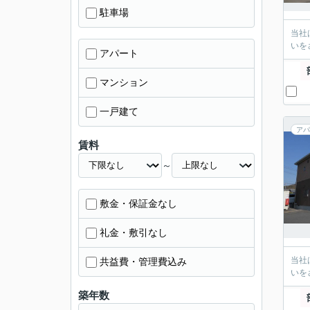
駐車場
当社
いを
アパート
マンション
一戸建て
アパ
賃料
～
敷金・保証金なし
礼金・敷引なし
当社
共益費・管理費込み
いを
築年数