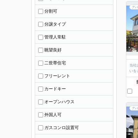
アパ
分割可
分譲タイプ
管理人常駐
眺望良好
二世帯住宅
当社
いを
フリーレント
カードキー
オープンハウス
アパ
外国人可
ガスコンロ設置可