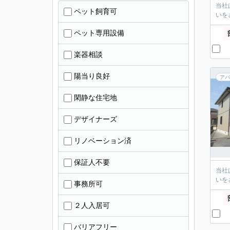
当社
ペット飼育可
いを
ペット専用設備
楽器相談
陽当り良好
アパ
閑静な住宅地
デザイナーズ
リノベーション済
保証人不要
当社
いを
事務所可
２人入居可
バリアフリー