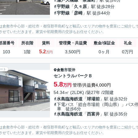
瀬戸大橋線
「
茶屋町
」駅 徒歩8分
宇野線
「
久々原
」駅 徒歩28分
宇野線
「
彦崎
」駅 徒歩44分
は倉敷市中心部・総社市・都窪郡早島町など幅広いエリアの物件を豊富にご紹介し
させていただきます。家賃や初期費用の交渉もお任せください。
部屋番号
所在階
賃料
管理費・共益費
敷金/保証金
礼金
5.2
103
1階
3,500円
0ヶ月
0万円
万円
ート
倉敷市
笹沖
セントラルパークＢ
5.8
万円
管理/共益費4,000円
54.34㎡ (2LDK) /築27年 /2階建
水島臨海鉄道
「
球場前
」駅 徒歩32分
下電バス「総合市場前（岡山県）」バス
車 徒歩6分
水島臨海鉄道
「
西富井
」駅 徒歩35分
は倉敷市中心部・総社市・都窪郡早島町など幅広いエリアの物件を豊富にご紹介し
させていただきます。家賃や初期費用の交渉もお任せください。