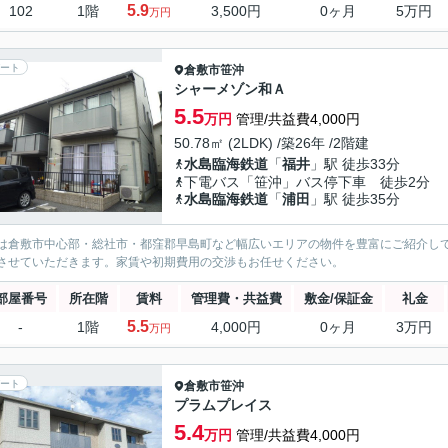
5.9
102
1階
3,500円
0ヶ月
5万円
万円
ート
倉敷市
笹沖
シャーメゾン和Ａ
5.5
万円
管理/共益費4,000円
50.78㎡ (2LDK) /築26年 /2階建
水島臨海鉄道
「
福井
」駅 徒歩33分
下電バス「笹沖」バス停下車 徒歩2分
水島臨海鉄道
「
浦田
」駅 徒歩35分
は倉敷市中心部・総社市・都窪郡早島町など幅広いエリアの物件を豊富にご紹介し
させていただきます。家賃や初期費用の交渉もお任せください。
部屋番号
所在階
賃料
管理費・共益費
敷金/保証金
礼金
5.5
-
1階
4,000円
0ヶ月
3万円
万円
ート
倉敷市
笹沖
プラムプレイス
5.4
万円
管理/共益費4,000円