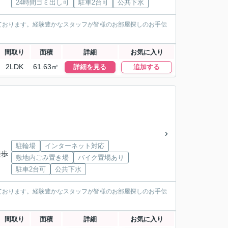
24時間ゴミ出し可
駐車2台可
公共下水
ております。経験豊かなスタッフが皆様のお部屋探しのお手伝
間取り
面積
詳細
お気に入り
2LDK
61.63㎡
詳細を見る
追加する
駐輪場
インターネット対応
徒歩
敷地内ごみ置き場
バイク置場あり
駐車2台可
公共下水
ております。経験豊かなスタッフが皆様のお部屋探しのお手伝
間取り
面積
詳細
お気に入り