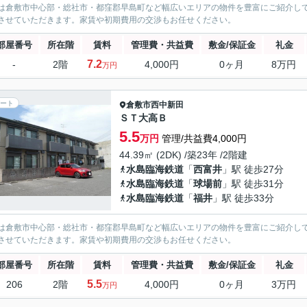
は倉敷市中心部・総社市・都窪郡早島町など幅広いエリアの物件を豊富にご紹介し
させていただきます。家賃や初期費用の交渉もお任せください。
部屋番号
所在階
賃料
管理費・共益費
敷金/保証金
礼金
7.2
-
2階
4,000円
0ヶ月
8万円
万円
ート
倉敷市
西中新田
ＳＴ大高Ｂ
5.5
万円
管理/共益費4,000円
44.39㎡ (2DK) /築23年 /2階建
水島臨海鉄道
「
西富井
」駅 徒歩27分
水島臨海鉄道
「
球場前
」駅 徒歩31分
水島臨海鉄道
「
福井
」駅 徒歩33分
は倉敷市中心部・総社市・都窪郡早島町など幅広いエリアの物件を豊富にご紹介し
させていただきます。家賃や初期費用の交渉もお任せください。
部屋番号
所在階
賃料
管理費・共益費
敷金/保証金
礼金
5.5
206
2階
4,000円
0ヶ月
3万円
万円