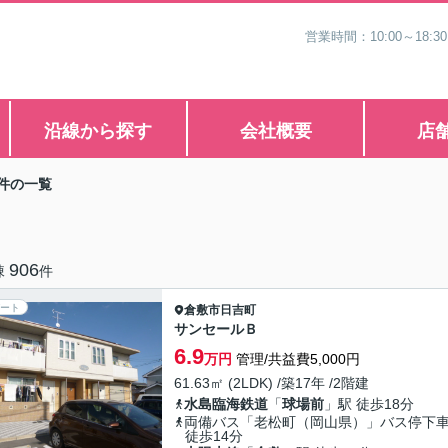
営業時間：10:00～1
沿線から探す
会社概要
店
件の一覧
906
棟
件
ート
倉敷市
日吉町
サンセールＢ
6.9
万円
管理/共益費5,000円
61.63㎡ (2LDK) /築17年 /2階建
水島臨海鉄道
「
球場前
」駅 徒歩18分
両備バス「老松町（岡山県）」バス停
徒歩14分