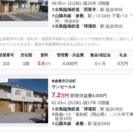
49.05㎡ (1LDK) /築15年 /2階建
水島臨海鉄道
「
西富井
」駅 徒歩30分
山陽本線
「
倉敷
」駅 バス14分 下電バス
沖」 停歩6分
水島臨海鉄道
「
球場前
」駅 徒歩35分
は倉敷市中心部・総社市・都窪郡早島町など幅広いエリアの物件を豊富にご紹介し
させていただきます。家賃や初期費用の交渉もお任せください。
部屋番号
所在階
賃料
管理費・共益費
敷金/保証金
礼金
5.4
102
1階
4,000円
0ヶ月
0万円
万円
ート
倉敷市
日吉町
サンセールA
7.2
万円
管理/共益費4,000円
61.63㎡ (2LDK) /築17年 /2階建
水島臨海鉄道
「
球場前
」駅 徒歩18分
両備バス「老松町（岡山県）」バス停
徒歩14分
山陽本線
「
倉敷
」駅 徒歩18分