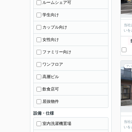
ルームシェア可
学生向け
当社
カップル向け
いを
女性向け
ファミリー向け
ワンフロア
アパ
高層ビル
飲食店可
居抜物件
設備・仕様
当社
室内洗濯機置場
いを