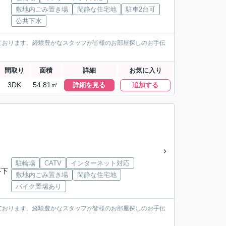
敷地内ごみ置き場
閑静な住宅地
駐車2台可
公共下水
ております。経験豊かなスタッフが皆様のお部屋探しのお手伝
間取り
面積
詳細
お気に入り
3DK
54.81㎡
詳細を見る
追加する
駐輪場
CATV
インターネット対応
停下
敷地内ごみ置き場
閑静な住宅地
バイク置場あり
ております。経験豊かなスタッフが皆様のお部屋探しのお手伝