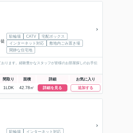
駐輪場
CATV
宅配ボックス
 徒
インターネット対応
敷地内ごみ置き場
閑静な住宅地
ております。経験豊かなスタッフが皆様のお部屋探しのお手伝
間取り
面積
詳細
お気に入り
1LDK
42.78㎡
詳細を見る
追加する
駐輪場
インターネット対応