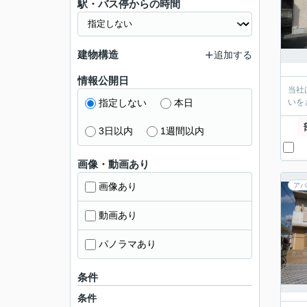
駅・バス停からの時間
建物構造
追加する
情報公開日
当社
指定しない
本日
いを
3日以内
1週間以内
画像・動画あり
画像あり
アパ
動画あり
パノラマあり
条件
条件