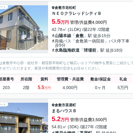
ート
倉敷市
老松町
ＮＥＯクラレッドシティＢ
5.5
万円
管理/共益費4,000円
42.78㎡ (1LDK) /築22年 /2階建
山陽本線
「
倉敷
」駅 徒歩15分
両備バス「倉敷第一病院前」バス停下車
歩9分
水島臨海鉄道
「
球場前
」駅 徒歩18分
は倉敷市中心部・総社市・都窪郡早島町など幅広いエリアの物件を豊富にご紹介し
させていただきます。家賃や初期費用の交渉もお任せください。
部屋番号
所在階
賃料
管理費・共益費
敷金/保証金
礼金
5.5
203
2階
4,000円
0ヶ月
5万円
万円
ート
倉敷市
茶屋町
まるハウスＢ
5.2
万円
管理/共益費3,500円
54.81㎡ (3DK) /築27年 /2階建