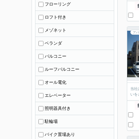
フローリング
ロフト付き
メゾネット
アパ
ベランダ
バルコニー
ルーフバルコニー
オール電化
当社
いを
エレベーター
照明器具付き
駐輪場
バイク置場あり