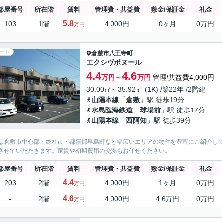
部屋番号
所在階
賃料
管理費・共益費
敷金/保証金
礼金
5.8
103
1階
4,000円
0ヶ月
0万円
万円
ート
倉敷市
八王寺町
エクシヴボヌール
4.4
4.6
万円～
万円
管理/共益費4,000円
30.00㎡～35.92㎡ (1K) /築22年 /2階建
山陽本線
「
倉敷
」駅 徒歩19分
水島臨海鉄道
「
球場前
」駅 徒歩17分
山陽本線
「
西阿知
」駅 徒歩39分
は倉敷市中心部・総社市・都窪郡早島町など幅広いエリアの物件を豊富にご紹介し
させていただきます。家賃や初期費用の交渉もお任せください。
部屋番号
所在階
賃料
管理費・共益費
敷金/保証金
礼金
4.4
203
2階
4,000円
1ヶ月
0万円
万円
4.6
-
2階
4,000円
4.6万円
0万円
万円