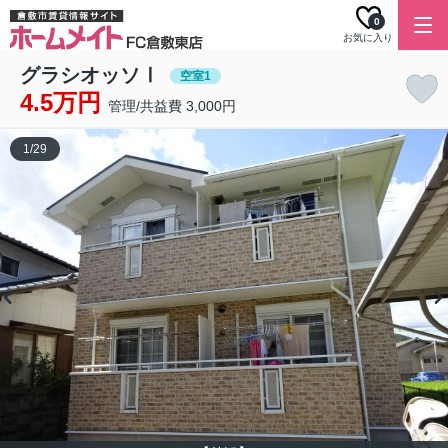
0
お気に入り
グラシオッソⅠ
空室1
4.5万円
管理/共益費 3,000円
1
/
29