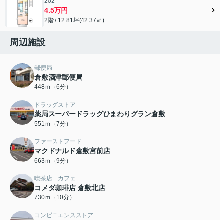
202
4.5万円
2階 / 12.81坪(42.37㎡)
周辺施設
郵便局
倉敷酒津郵便局
448ｍ（6分）
ドラッグストア
薬局スーパードラッグひまわりグラン倉敷
551ｍ（7分）
ファーストフード
マクドナルド倉敷宮前店
663ｍ（9分）
喫茶店・カフェ
コメダ珈琲店 倉敷北店
730ｍ（10分）
コンビニエンスストア