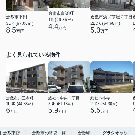
倉敷市白楽町
倉敷市平田
倉敷市浜ノ茶屋２丁目
1R (29.35㎡)
3DK (67.06㎡)
2LDK (54.65㎡)
1
4.4
万円
8.5
5.3
万円
万円
よく見られている物件
倉敷市八王寺町
総社市中央１丁目
総社市小寺
1LDK (44.88㎡)
3DK (61.18㎡)
2LDK (51.30㎡)
1
6
5.9
5.5
万円
万円
万円
ト倉敷東店
倉敷市の賃貸一覧
倉敷駅
グラシオッソⅠ