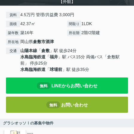
【外観】
4.5万円 管理/共益費 3,000円
賃料
42.37㎡
1LDK
面積
間取り
築16年
2階/2階建
築年数
所在階
岡山県
倉敷市
酒津
所在地
山陽本線
「
倉敷
」駅 徒歩24分
交通
水島臨海鉄道
「
福井
」駅 バス15分 両備バス「倉敷駅
前」 停歩25分
水島臨海鉄道
「
球場前
」駅 徒歩35分
LINEからお問い合わせ
無料
お問い合わせ
無料
グラシオッソⅠの募集中物件