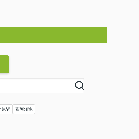
々原駅
西阿知駅