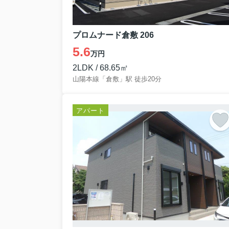
プロムナード倉敷 206
5.6
万円
2LDK / 68.65㎡
山陽本線「倉敷」駅 徒歩20分
アパート