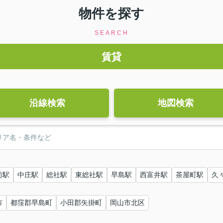
物件を探す
SEARCH
賃貸
沿線検索
地図検索
前駅
中庄駅
総社駅
東総社駅
早島駅
西富井駅
茶屋町駅
久
市
都窪郡早島町
小田郡矢掛町
岡山市北区