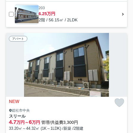
203
6.25万円
2階 / 56.15㎡ / 2LDK
アパート
NEW
総社市中央
スリール
4.7
6
万円～
万円
管理/共益費3,300円
33.20㎡～44.32㎡ (1K～1LDK) /新築 /2階建