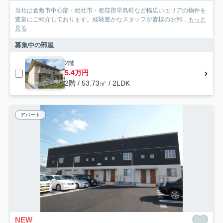
当社は倉敷市中心部・総社市・都窪郡早島町など幅広いエリアの物件を
豊富にご紹介しております。経験豊かなスタッフが皆様のお部...
もっと
見る
募集中の部屋
2階
5.4万円
2階 / 53.73㎡ / 2LDK
アパート
NEW