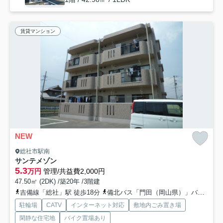
賃貸マンション
NEW
総社市駅南
サンテメゾン
5.3
万円
管理/共益費2,000円
47.50㎡ (2DK) /築20年 /3階建
吉備線「総社」駅 徒歩18分
備北バス「門田（岡山県）」バス停下車 徒歩21分
駐輪場
CATV
インターネット対応
敷地内ごみ置き場
閑静な住宅地
バイク置場あり