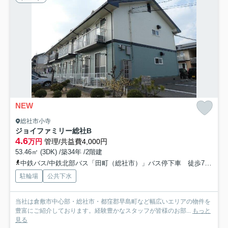
NEW
総社市小寺
ジョイファミリー総社B
4.6
万円
管理/共益費4,000円
53.46㎡ (3DK) /築34年 /2階建
中鉄バス/中鉄北部バス「田町（総社市）」バス停下車 徒歩7分
吉
駐輪場
公共下水
当社は倉敷市中心部・総社市・都窪郡早島町など幅広いエリアの物件を
豊富にご紹介しております。経験豊かなスタッフが皆様のお部...
もっと
見る