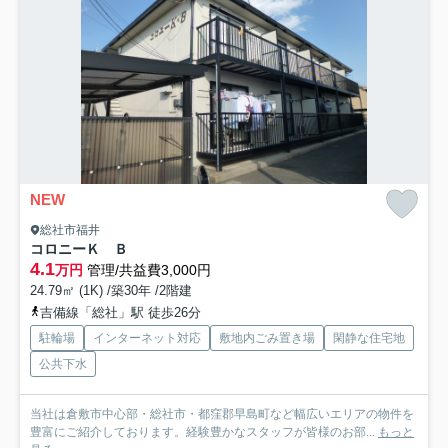
NEW
総社市福井
コロニーＫ Ｂ
4.1
万円
管理/共益費3,000円
24.79㎡ (1K) /築30年 /2階建
吉備線「総社」駅 徒歩26分
駐輪場
インターネット対応
敷地内ごみ置き場
閑静な住宅地
公共下水
当社は倉敷市中心部・総社市・都窪郡早島町など幅広いエリアの物件を
豊富にご紹介しております。経験豊かなスタッフが皆様のお部...
もっと