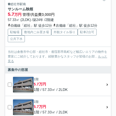
総社市駅南
サンルーム秋桜
5.7
万円
管理/共益費3,000円
57.33㎡ (2LDK) /築24年 /2階建
伯備線「総社」駅 徒歩12分
吉備線「総社」駅 徒歩12分
駐輪場
敷地内ごみ置き場
外観タイル張り
駐車2台可
公共下水
当社は倉敷市中心部・総社市・都窪郡早島町など幅広いエリアの物件を
豊富にご紹介しております。経験豊かなスタッフが皆様のお部...
もっと
見る
募集中の部屋
1階
5.7万円
1階 / 57.33㎡ / 2LDK
1階
5.7万円
1階 / 57.33㎡ / 2LDK