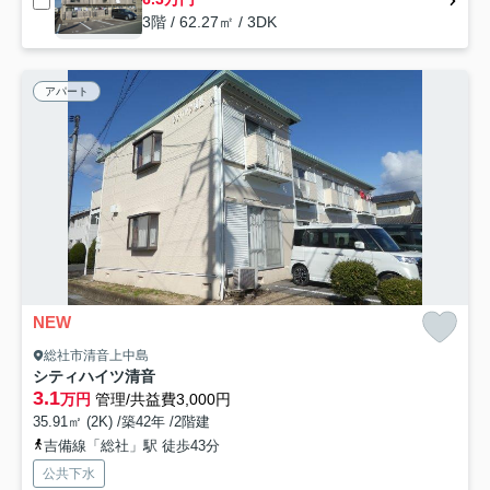
3階 / 62.27㎡ / 3DK
アパート
NEW
総社市清音上中島
シティハイツ清音
3.1
万円
管理/共益費3,000円
35.91㎡ (2K) /築42年 /2階建
吉備線「総社」駅 徒歩43分
公共下水