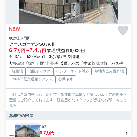
NEW
総社市門田
アースガーデンSOJAⅡ
6.7
7.4
万円～
万円
管理/共益費6,000円
40.37㎡～52.03㎡ (1LDK) /築7年 /2階建
吉備線「総社」駅 徒歩6分
備北バス「中須賀団地前」バス停下車 徒歩3分
駐輪場
宅配ボックス
インターネット対応
敷地内ごみ置き場
24時間緊急通報システム
公共下水
当社は倉敷市中心部・総社市・都窪郡早島町など幅広いエリアの物件を
豊富にご紹介しております。経験豊かなスタッフが皆様のお部...
もっと
見る
募集中の部屋
103
6.7万円