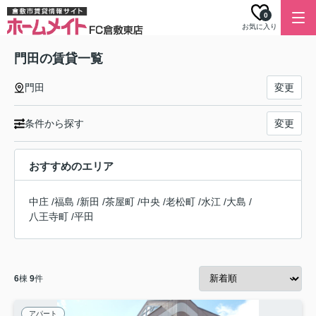
0
お気に入り
門田の賃貸一覧
門田
変更
条件から探す
変更
おすすめのエリア
中庄
/
福島
/
新田
/
茶屋町
/
中央
/
老松町
/
水江
/
大島
/
八王寺町
/
平田
6
棟
9
件
アパート