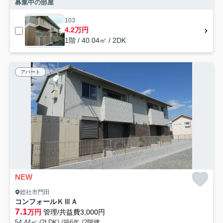
募集中の部屋
103
4.2万円
1階 / 40.04㎡ / 2DK
アパート
NEW
総社市門田
コンフォールＫⅢＡ
7.1
万円
管理/共益費3,000円
54.44㎡ (2LDK) /築6年 /2階建