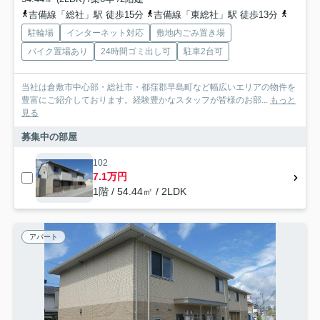
吉備線「総社」駅 徒歩15分
吉備線「東総社」駅 徒歩13分
吉備線
駐輪場
インターネット対応
敷地内ごみ置き場
バイク置場あり
24時間ゴミ出し可
駐車2台可
当社は倉敷市中心部・総社市・都窪郡早島町など幅広いエリアの物件を
豊富にご紹介しております。経験豊かなスタッフが皆様のお部...
もっと
見る
募集中の部屋
102
7.1万円
1階 / 54.44㎡ / 2LDK
アパート