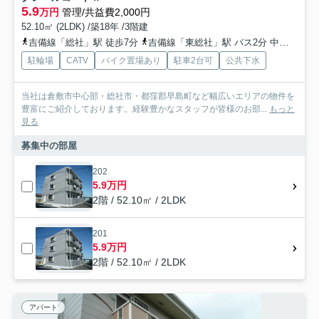
5.9
万円
管理/共益費2,000円
52.10㎡ (2LDK) /築18年 /3階建
吉備線「総社」駅 徒歩7分
吉備線「東総社」駅 バス2分 中鉄バス/中鉄北部バス「中須賀団地前」 停歩1分
駐輪場
CATV
バイク置場あり
駐車2台可
公共下水
当社は倉敷市中心部・総社市・都窪郡早島町など幅広いエリアの物件を
豊富にご紹介しております。経験豊かなスタッフが皆様のお部...
もっと
見る
募集中の部屋
202
5.9万円
2階 / 52.10㎡ / 2LDK
201
5.9万円
2階 / 52.10㎡ / 2LDK
アパート