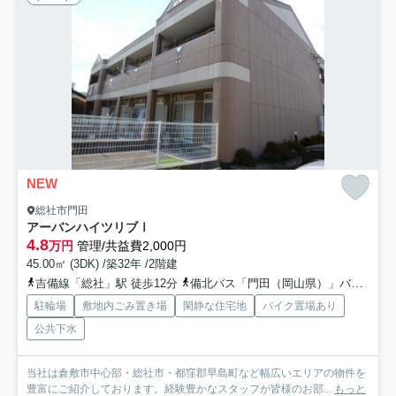
NEW
総社市門田
アーバンハイツリブⅠ
4.8
万円
管理/共益費2,000円
45.00㎡ (3DK) /築32年 /2階建
吉備線「総社」駅 徒歩12分
備北バス「門田（岡山県）」バス停下車 徒歩4分
駐輪場
敷地内ごみ置き場
閑静な住宅地
バイク置場あり
公共下水
当社は倉敷市中心部・総社市・都窪郡早島町など幅広いエリアの物件を
豊富にご紹介しております。経験豊かなスタッフが皆様のお部...
もっと