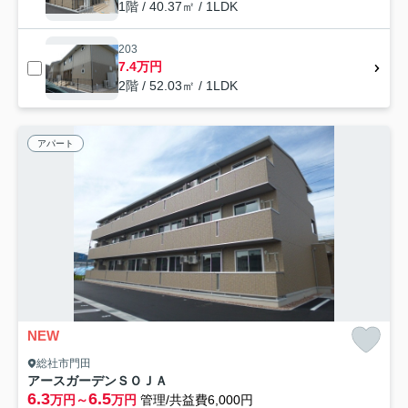
1階 / 40.37㎡ / 1LDK
203
7.4万円
2階 / 52.03㎡ / 1LDK
アパート
NEW
総社市門田
アースガーデンＳＯＪＡ
6.3
6.5
万円～
万円
管理/共益費6,000円