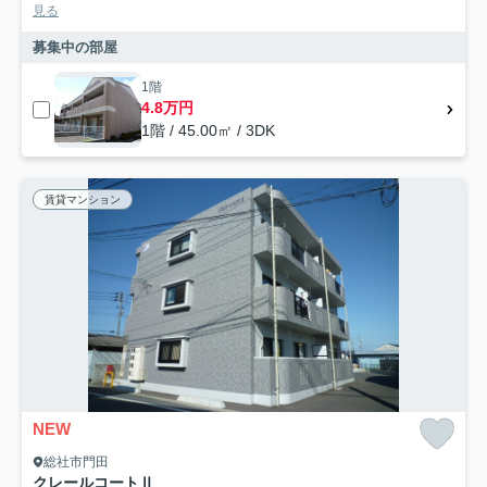
見る
募集中の部屋
1階
4.8万円
1階 / 45.00㎡ / 3DK
賃貸マンション
NEW
総社市門田
クレールコートⅡ