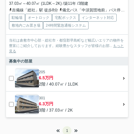
37.03㎡～40.07㎡ (1LDK～2K) /築11年 /3階建
吉備線「総社」駅 徒歩8分
備北バス「中須賀団地前」バス停下車 徒歩3分
駐輪場
オートロック
宅配ボックス
インターネット対応
敷地内ごみ置き場
24時間緊急通報システム
当社は倉敷市中心部・総社市・都窪郡早島町など幅広いエリアの物件を
豊富にご紹介しております。経験豊かなスタッフが皆様のお部...
もっと
見る
募集中の部屋
205
6.5万円
2階 / 40.07㎡ / 1LDK
301
6.3万円
3階 / 37.03㎡ / 2K
1