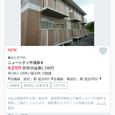
NEW
総社市門田
ニューシティ中須加Ｂ
4.2
万円
管理/共益費1,700円
40.04㎡ (2DK) /築32年 /2階建
伯備線「総社」駅 徒歩6分
吉備線「東総社」駅 徒歩20分
伯備線「
駐輪場
敷地内ごみ置き場
公共下水
当社は倉敷市中心部・総社市・都窪郡早島町など幅広いエリアの物件を
豊富にご紹介しております。経験豊かなスタッフが皆様のお部...
もっと
見る