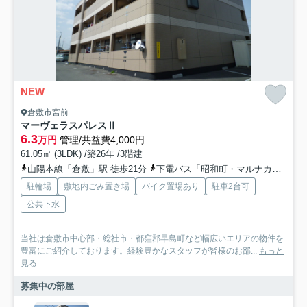
NEW
倉敷市宮前
マーヴェラスパレスⅡ
6.3
万円
管理/共益費4,000円
61.05㎡ (3LDK) /築26年 /3階建
山陽本線「倉敷」駅 徒歩21分
下電バス「昭和町・マルナカ倉敷駅前店」バス停下車 徒歩22分
駐輪場
敷地内ごみ置き場
バイク置場あり
駐車2台可
公共下水
当社は倉敷市中心部・総社市・都窪郡早島町など幅広いエリアの物件を
豊富にご紹介しております。経験豊かなスタッフが皆様のお部...
もっと
見る
募集中の部屋