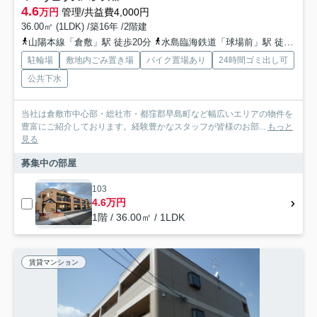
4.6
万円
管理/共益費4,000円
36.00㎡ (1LDK) /築16年 /2階建
山陽本線「倉敷」駅 徒歩20分
水島臨海鉄道「球場前」駅 徒歩42分
駐輪場
敷地内ごみ置き場
バイク置場あり
24時間ゴミ出し可
公共下水
当社は倉敷市中心部・総社市・都窪郡早島町など幅広いエリアの物件を
豊富にご紹介しております。経験豊かなスタッフが皆様のお部...
もっと
見る
募集中の部屋
103
4.6万円
1階 / 36.00㎡ / 1LDK
賃貸マンション