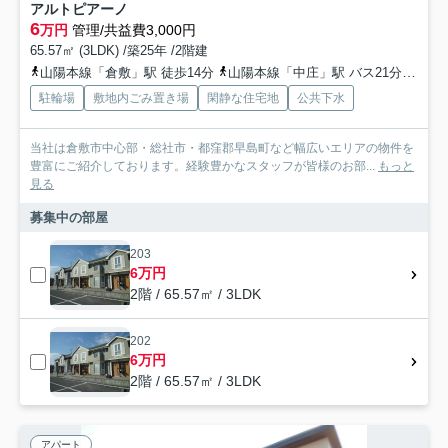
アルトピアーノ
6
万円
管理/共益費3,000円
65.57㎡ (3LDK) /築25年 /2階建
山陽本線「倉敷」駅 徒歩14分
山陽本線「中庄」駅 バス21分 下電バス「昭和町・マルナカ倉敷駅前店」 停歩16分
駐輪場
敷地内ごみ置き場
閑静な住宅地
公共下水
当社は倉敷市中心部・総社市・都窪郡早島町など幅広いエリアの物件を
豊富にご紹介しております。経験豊かなスタッフが皆様のお部...
もっと
見る
募集中の部屋
203
6万円
2階 / 65.57㎡ / 3LDK
202
6万円
2階 / 65.57㎡ / 3LDK
アパート