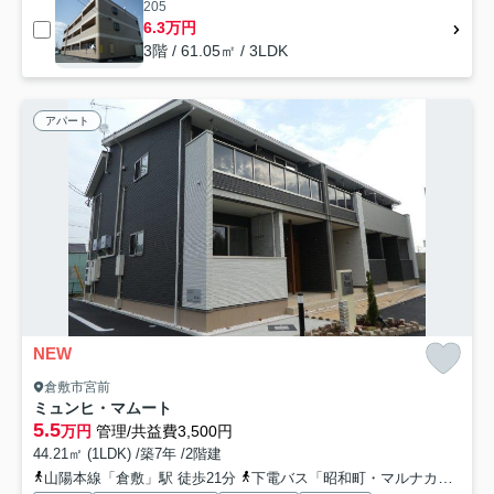
205
6.3万円
3階 / 61.05㎡ / 3LDK
アパート
NEW
倉敷市宮前
ミュンヒ・マムート
5.5
万円
管理/共益費3,500円
44.21㎡ (1LDK) /築7年 /2階建
山陽本線「倉敷」駅 徒歩21分
下電バス「昭和町・マルナカ倉敷駅前店」バス停下車 徒歩23分