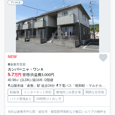
アパート
NEW
倉敷市宮前
カンパーニャ・ワンＡ
5.7
万円
管理/共益費3,000円
40.99㎡ (1LDK) /築16年 /2階建
山陽本線「倉敷」駅 徒歩24分
下電バス「昭和町・マルナカ倉敷駅前店」バス停下車 徒歩25分
駐輪場
インターネット対応
敷地内ごみ置き場
閑静な住宅地
バイク置場あり
24時間ゴミ出し可
当社は倉敷市中心部・総社市・都窪郡早島町など幅広いエリアの物件を