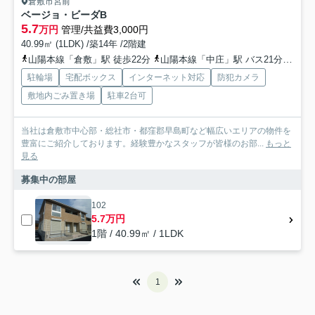
倉敷市宮前
ベージョ・ビーダB
5.7
万円
管理/共益費3,000円
40.99㎡ (1LDK) /築14年 /2階建
山陽本線「倉敷」駅 徒歩22分
山陽本線「中庄」駅 バス21分 下電バス「昭和町・マルナカ倉敷駅前店」 停歩24分
駐輪場
宅配ボックス
インターネット対応
防犯カメラ
敷地内ごみ置き場
駐車2台可
当社は倉敷市中心部・総社市・都窪郡早島町など幅広いエリアの物件を
豊富にご紹介しております。経験豊かなスタッフが皆様のお部...
もっと
見る
募集中の部屋
102
5.7万円
1階 / 40.99㎡ / 1LDK
1