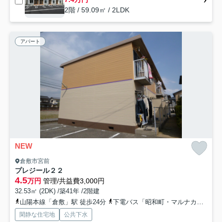
2階 / 59.09㎡ / 2LDK
アパート
NEW
倉敷市宮前
プレジール２２
4.5
万円
管理/共益費3,000円
32.53㎡ (2DK) /築41年 /2階建
山陽本線「倉敷」駅 徒歩24分
下電バス「昭和町・マルナカ倉敷駅前店」バス停下車 徒歩26分
閑静な住宅地
公共下水