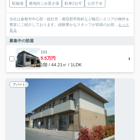
駐輪場
敷地内ごみ置き場
駐車2台可
公共下水
当社は倉敷市中心部・総社市・都窪郡早島町など幅広いエリアの物件を
豊富にご紹介しております。経験豊かなスタッフが皆様のお部...
もっと
見る
募集中の部屋
103
5.5万円
1階 / 44.21㎡ / 1LDK
アパート