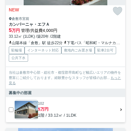
NEW
倉敷市宮前
カンパーニャ・エフＡ
5
万円
管理/共益費4,000円
33.12㎡ (1LDK) /築20年 /2階建
山陽本線「倉敷」駅 徒歩22分
下電バス「昭和町・マルナカ倉敷駅前店」バス停下車 徒歩24分
駐輪場
インターネット対応
敷地内ごみ置き場
駐車2台可
公共下水
当社は倉敷市中心部・総社市・都窪郡早島町など幅広いエリアの物件を
豊富にご紹介しております。経験豊かなスタッフが皆様のお部...
もっと
見る
募集中の部屋
102
5万円
1階 / 33.12㎡ / 1LDK