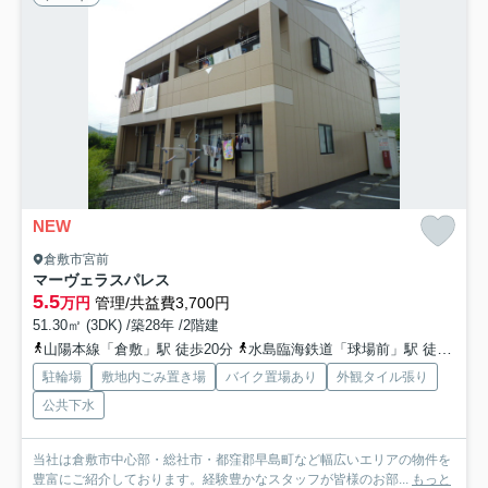
NEW
倉敷市宮前
マーヴェラスパレス
5.5
万円
管理/共益費3,700円
51.30㎡ (3DK) /築28年 /2階建
山陽本線「倉敷」駅 徒歩20分
水島臨海鉄道「球場前」駅 徒歩41分
駐輪場
敷地内ごみ置き場
バイク置場あり
外観タイル張り
公共下水
当社は倉敷市中心部・総社市・都窪郡早島町など幅広いエリアの物件を
豊富にご紹介しております。経験豊かなスタッフが皆様のお部...
もっと