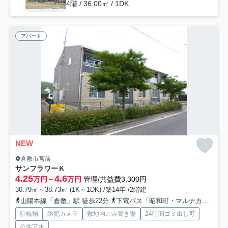
4階 / 36.00㎡ / 1DK
アパート
NEW
倉敷市宮前
サンフラワーＫ
4.25
4.6
万円～
万円
管理/共益費3,300円
30.79㎡～38.73㎡ (1K～1DK) /築14年 /2階建
山陽本線「倉敷」駅 徒歩22分
下電バス「昭和町・マルナカ倉敷駅前店」バス停下車 徒歩24分
駐輪場
防犯カメラ
敷地内ごみ置き場
24時間ゴミ出し可
公共下水