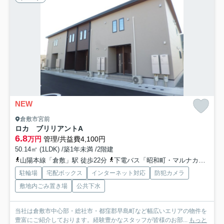
NEW
倉敷市宮前
ロカ ブリリアントA
6.8
万円
管理/共益費4,100円
50.14㎡ (1LDK) /築1年未満 /2階建
山陽本線「倉敷」駅 徒歩22分
下電バス「昭和町・マルナカ倉敷駅前店」バス停下車 徒歩24分
駐輪場
宅配ボックス
インターネット対応
防犯カメラ
敷地内ごみ置き場
公共下水
当社は倉敷市中心部・総社市・都窪郡早島町など幅広いエリアの物件を
豊富にご紹介しております。経験豊かなスタッフが皆様のお部...
もっと