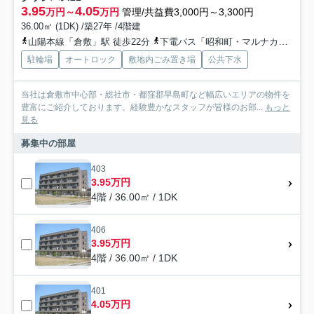
3.95
4.05
万円～
万円
管理/共益費3,000円～3,300円
36.00㎡ (1DK) /築27年 /4階建
山陽本線「倉敷」駅 徒歩22分
下電バス「昭和町・マルナカ倉敷駅前店」バス停下車 徒歩24分
駐輪場
オートロック
敷地内ごみ置き場
公共下水
当社は倉敷市中心部・総社市・都窪郡早島町など幅広いエリアの物件を
豊富にご紹介しております。経験豊かなスタッフが皆様のお部...
もっと
見る
募集中の部屋
403
3.95万円
4階 / 36.00㎡ / 1DK
406
3.95万円
4階 / 36.00㎡ / 1DK
401
4.05万円