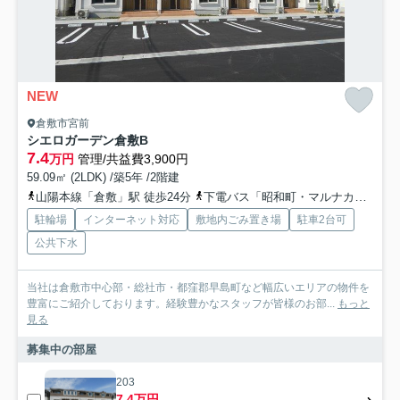
NEW
倉敷市宮前
シエロガーデン倉敷B
7.4
万円
管理/共益費3,900円
59.09㎡ (2LDK) /築5年 /2階建
山陽本線「倉敷」駅 徒歩24分
下電バス「昭和町・マルナカ倉敷駅前店」バス停下車 徒歩26分
駐輪場
インターネット対応
敷地内ごみ置き場
駐車2台可
公共下水
当社は倉敷市中心部・総社市・都窪郡早島町など幅広いエリアの物件を
豊富にご紹介しております。経験豊かなスタッフが皆様のお部...
もっと
見る
募集中の部屋
203
7.4万円