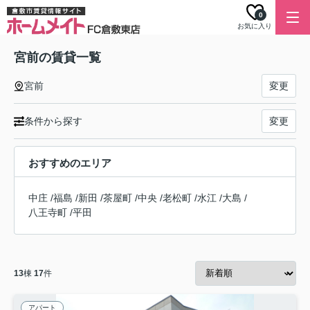
0
お気に入り
宮前の賃貸一覧
宮前
変更
条件から探す
変更
おすすめのエリア
中庄
/
福島
/
新田
/
茶屋町
/
中央
/
老松町
/
水江
/
大島
/
八王寺町
/
平田
13
棟
17
件
アパート