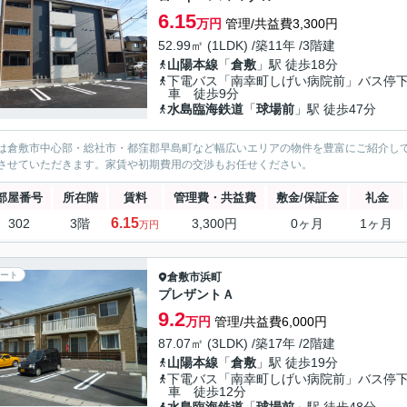
6.15
万円
管理/共益費3,300円
52.99㎡ (1LDK) /築11年 /3階建
山陽本線
「
倉敷
」駅 徒歩18分
下電バス「南幸町しげい病院前」バス停
車 徒歩9分
水島臨海鉄道
「
球場前
」駅 徒歩47分
は倉敷市中心部・総社市・都窪郡早島町など幅広いエリアの物件を豊富にご紹介し
させていただきます。家賃や初期費用の交渉もお任せください。
部屋番号
所在階
賃料
管理費・共益費
敷金/保証金
礼金
6.15
302
3階
3,300円
0ヶ月
1ヶ月
万円
ート
倉敷市
浜町
プレザントＡ
9.2
万円
管理/共益費6,000円
87.07㎡ (3LDK) /築17年 /2階建
山陽本線
「
倉敷
」駅 徒歩19分
下電バス「南幸町しげい病院前」バス停
車 徒歩12分