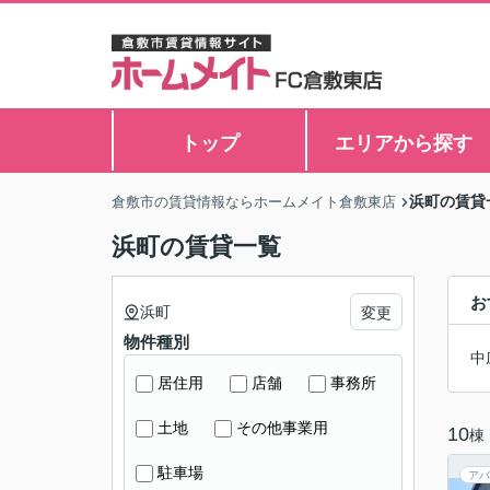
トップ
エリアから探す
浜町の賃貸
倉敷市の賃貸情報ならホームメイト倉敷東店
浜町の賃貸一覧
お
浜町
変更
物件種別
中
居住用
店舗
事務所
土地
その他事業用
10
棟
駐車場
アパ