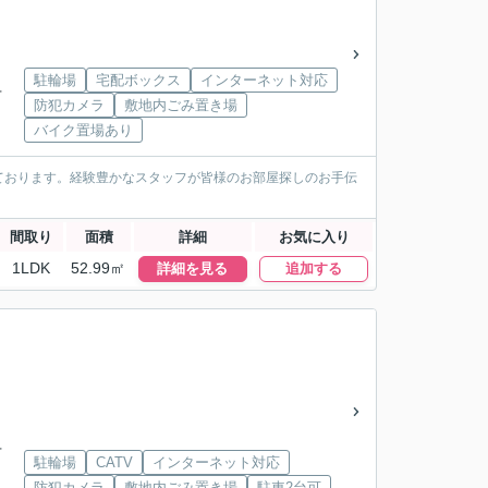
駐輪場
宅配ボックス
インターネット対応
下
防犯カメラ
敷地内ごみ置き場
バイク置場あり
ております。経験豊かなスタッフが皆様のお部屋探しのお手伝
間取り
面積
詳細
お気に入り
1LDK
52.99㎡
詳細を見る
追加する
下
駐輪場
CATV
インターネット対応
防犯カメラ
敷地内ごみ置き場
駐車2台可