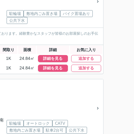
駐輪場
敷地内ごみ置き場
バイク置場あり
公共下水
ております。経験豊かなスタッフが皆様のお部屋探しのお手伝
間取り
面積
詳細
お気に入り
1K
24.84㎡
詳細を見る
追加する
1K
24.84㎡
詳細を見る
追加する
「南
駐輪場
オートロック
CATV
敷地内ごみ置き場
駐車2台可
公共下水