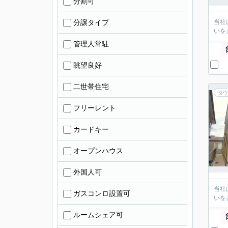
分割可
分譲タイプ
当社
いを
管理人常駐
眺望良好
二世帯住宅
タウ
フリーレント
カードキー
オープンハウス
外国人可
当社
ガスコンロ設置可
いを
ルームシェア可