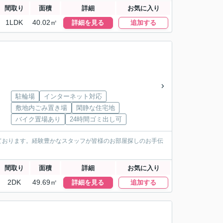
間取り
面積
詳細
お気に入り
1LDK
40.02㎡
詳細を見る
追加する
駐輪場
インターネット対応
敷地内ごみ置き場
閑静な住宅地
バイク置場あり
24時間ゴミ出し可
ております。経験豊かなスタッフが皆様のお部屋探しのお手伝
間取り
面積
詳細
お気に入り
2DK
49.69㎡
詳細を見る
追加する