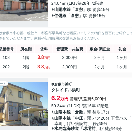
24.84㎡ (1K) /築28年 /2階建
山陽本線
「
倉敷
」駅 徒歩15分
伯備線
「
倉敷
」駅 徒歩15分
は倉敷市中心部・総社市・都窪郡早島町など幅広いエリアの物件を豊富にご紹介し
させていただきます。家賃や初期費用の交渉もお任せください。
部屋番号
所在階
賃料
管理費・共益費
敷金/保証金
礼金
3.8
103
1階
2,000円
2ヶ月
1ヶ月
万円
3.8
202
2階
2,000円
2ヶ月
1ヶ月
万円
ート
倉敷市
浜町
クレイドル浜町
6.2
万円
管理/共益費6,000円
50.34㎡ (1LDK) /築16年 /2階建
山陽本線
「
倉敷
」駅 徒歩17分
山陽本線
「
中庄
」駅 バス20分 下電バス
幸町しげい病院前」 停歩8分
水島臨海鉄道
「
球場前
」駅 徒歩46分