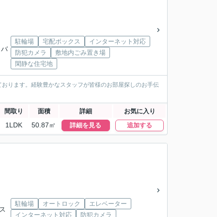
駐輪場
宅配ボックス
インターネット対応
」バ
防犯カメラ
敷地内ごみ置き場
閑静な住宅地
ております。経験豊かなスタッフが皆様のお部屋探しのお手伝
間取り
面積
詳細
お気に入り
1LDK
50.87㎡
詳細を見る
追加する
駐輪場
オートロック
エレベーター
バス
インターネット対応
防犯カメラ