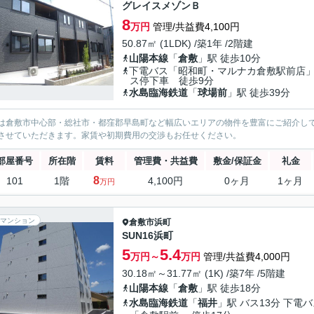
グレイスメゾンＢ
8
万円
管理/共益費4,100円
50.87㎡ (1LDK) /築1年 /2階建
山陽本線
「
倉敷
」駅 徒歩10分
下電バス「昭和町・マルナカ倉敷駅前店
ス停下車 徒歩9分
水島臨海鉄道
「
球場前
」駅 徒歩39分
は倉敷市中心部・総社市・都窪郡早島町など幅広いエリアの物件を豊富にご紹介し
させていただきます。家賃や初期費用の交渉もお任せください。
部屋番号
所在階
賃料
管理費・共益費
敷金/保証金
礼金
8
101
1階
4,100円
0ヶ月
1ヶ月
万円
マンション
倉敷市
浜町
SUN16浜町
5
5.4
万円～
万円
管理/共益費4,000円
30.18㎡～31.77㎡ (1K) /築7年 /5階建
山陽本線
「
倉敷
」駅 徒歩18分
水島臨海鉄道
「
福井
」駅 バス13分 下電