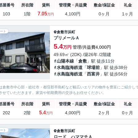
部屋番号
所在階
賃料
管理費・共益費
敷金/保証金
礼金
7.05
103
1階
4,100円
0ヶ月
1ヶ月
万円
ート
倉敷市
浜町
プリメールＡ
5.4
万円
管理/共益費4,000円
49.69㎡ (2DK) /築26年 /2階建
山陽本線
「
倉敷
」駅 徒歩11分
水島臨海鉄道
「
球場前
」駅 徒歩38分
水島臨海鉄道
「
西富井
」駅 徒歩56分
は倉敷市中心部・総社市・都窪郡早島町など幅広いエリアの物件を豊富にご紹介し
させていただきます。家賃や初期費用の交渉もお任せください。
部屋番号
所在階
賃料
管理費・共益費
敷金/保証金
礼金
5.4
202
2階
4,000円
2ヶ月
0ヶ月
万円
ート
倉敷市
浜町
ロード ハママチＡ