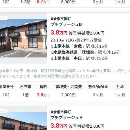
8.7
102
1-2階
6,000円
0ヶ月
1ヶ月
万円
ート
倉敷市
浜町
プチプラージュB
3.8
万円
管理/共益費2,000円
23.19㎡ (1K) /築28年 /2階建
山陽本線
「
倉敷
」駅 徒歩16分
水島臨海鉄道
「
球場前
」駅 徒歩15分
山陽本線
「
中庄
」駅 徒歩52分
は倉敷市中心部・総社市・都窪郡早島町など幅広いエリアの物件を豊富にご紹介し
させていただきます。家賃や初期費用の交渉もお任せください。
部屋番号
所在階
賃料
管理費・共益費
敷金/保証金
礼金
3.8
102
1階
2,000円
2ヶ月
1ヶ月
万円
ート
倉敷市
浜町
プチプラージュＡ
3.8
万円
管理/共益費2,000円