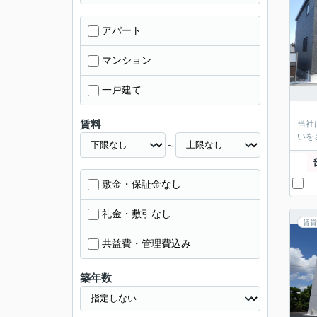
アパート
マンション
一戸建て
賃料
当社
いを
～
敷金・保証金なし
礼金・敷引なし
賃貸
共益費・管理費込み
築年数