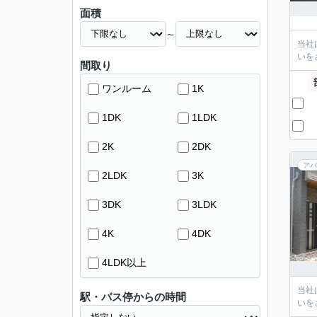
面積
～
当社
いを
間取り
ワンルーム
1K
1DK
1LDK
2K
2DK
アパ
2LDK
3K
3DK
3LDK
4K
4DK
4LDK以上
当社
駅・バス停からの時間
いを