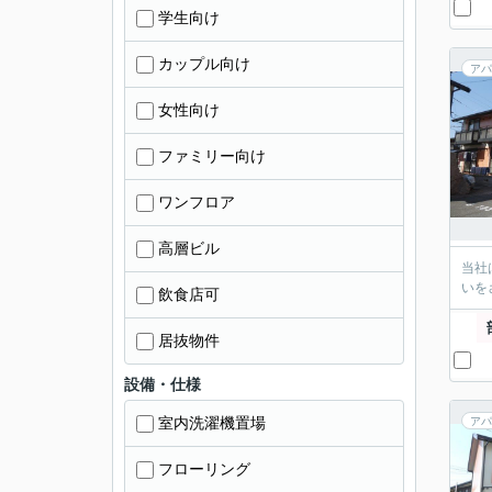
学生向け
カップル向け
アパ
女性向け
ファミリー向け
ワンフロア
高層ビル
当社
いを
飲食店可
居抜物件
設備・仕様
室内洗濯機置場
アパ
フローリング