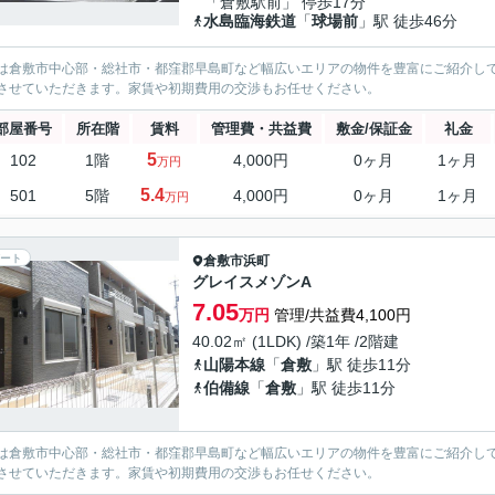
「倉敷駅前」 停歩17分
水島臨海鉄道
「
球場前
」駅 徒歩46分
は倉敷市中心部・総社市・都窪郡早島町など幅広いエリアの物件を豊富にご紹介し
させていただきます。家賃や初期費用の交渉もお任せください。
部屋番号
所在階
賃料
管理費・共益費
敷金/保証金
礼金
5
102
1階
4,000円
0ヶ月
1ヶ月
万円
5.4
501
5階
4,000円
0ヶ月
1ヶ月
万円
ート
倉敷市
浜町
グレイスメゾンA
7.05
万円
管理/共益費4,100円
40.02㎡ (1LDK) /築1年 /2階建
山陽本線
「
倉敷
」駅 徒歩11分
伯備線
「
倉敷
」駅 徒歩11分
は倉敷市中心部・総社市・都窪郡早島町など幅広いエリアの物件を豊富にご紹介し
させていただきます。家賃や初期費用の交渉もお任せください。