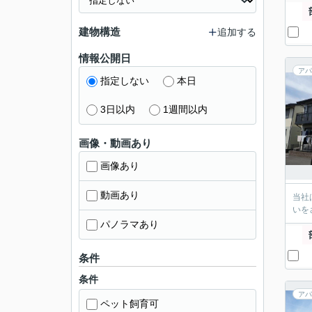
建物構造
追加する
情報公開日
アパ
指定しない
本日
3日以内
1週間以内
画像・動画あり
画像あり
動画あり
当社
いを
パノラマあり
条件
条件
アパ
ペット飼育可