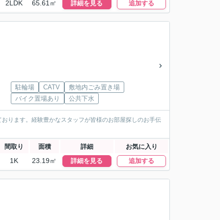
2LDK
65.61㎡
詳細を見る
追加する
駐輪場
CATV
敷地内ごみ置き場
バイク置場あり
公共下水
ております。経験豊かなスタッフが皆様のお部屋探しのお手伝
間取り
面積
詳細
お気に入り
1K
23.19㎡
詳細を見る
追加する