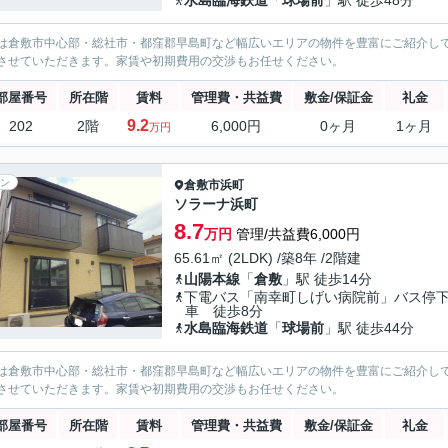
水島臨海鉄道
「
球場前
」駅 徒歩48分
は倉敷市中心部・総社市・都窪郡早島町など幅広いエリアの物件を豊富にご紹介し
させていただきます。家賃や初期費用の交渉もお任せください。
部屋番号
所在階
賃料
管理費・共益費
敷金/保証金
礼金
9.2
202
2階
6,000円
0ヶ月
1ヶ月
万円
ン
倉敷市
浜町
ソラーナ浜町
8.7
万円
管理/共益費6,000円
65.61㎡ (2LDK) /築8年 /2階建
山陽本線
「
倉敷
」駅 徒歩14分
下電バス「南幸町しげい病院前」バス停
車 徒歩8分
水島臨海鉄道
「
球場前
」駅 徒歩44分
は倉敷市中心部・総社市・都窪郡早島町など幅広いエリアの物件を豊富にご紹介し
させていただきます。家賃や初期費用の交渉もお任せください。
部屋番号
所在階
賃料
管理費・共益費
敷金/保証金
礼金