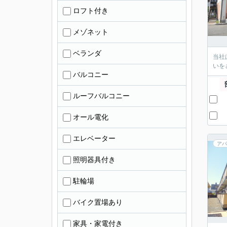
ロフト付き
メゾネット
ベランダ
当社
いを
バルコニー
ルーフバルコニー
オール電化
エレベーター
アパ
照明器具付き
駐輪場
バイク置場あり
家具・家電付き