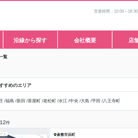
営業時間：10:00～1
沿線から探す
会社概要
店
一覧
すすめのエリア
庄
/
福島
/
新田
/
茶屋町
/
老松町
/
水江
/
中央
/
大島
/
平田
/
八王寺町
12
件
ート
倉敷市
浜町