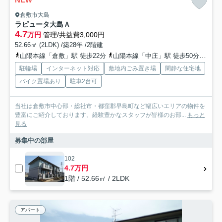
倉敷市大島
ラピュータ大島Ａ
4.7
万円
管理/共益費3,000円
52.66㎡ (2LDK) /築28年 /2階建
山陽本線「倉敷」駅 徒歩22分
山陽本線「中庄」駅 徒歩50分
水島
駐輪場
インターネット対応
敷地内ごみ置き場
閑静な住宅地
バイク置場あり
駐車2台可
当社は倉敷市中心部・総社市・都窪郡早島町など幅広いエリアの物件を
豊富にご紹介しております。経験豊かなスタッフが皆様のお部...
もっと
見る
募集中の部屋
102
4.7万円
1階 / 52.66㎡ / 2LDK
アパート