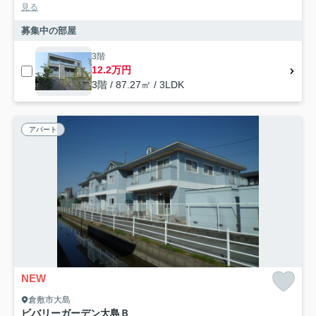
見る
募集中の部屋
3階
12.2万円
3階 / 87.27㎡ / 3LDK
アパート
NEW
倉敷市大島
ビバリーガーデン大島Ｂ