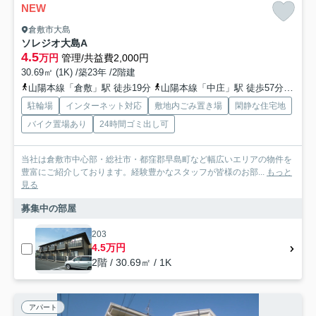
NEW
倉敷市大島
ソレジオ大島A
4.5
万円
管理/共益費2,000円
30.69㎡ (1K) /築23年 /2階建
山陽本線「倉敷」駅 徒歩19分
山陽本線「中庄」駅 徒歩57分
水島
駐輪場
インターネット対応
敷地内ごみ置き場
閑静な住宅地
バイク置場あり
24時間ゴミ出し可
当社は倉敷市中心部・総社市・都窪郡早島町など幅広いエリアの物件を
豊富にご紹介しております。経験豊かなスタッフが皆様のお部...
もっと
見る
募集中の部屋
203
4.5万円
2階 / 30.69㎡ / 1K
アパート