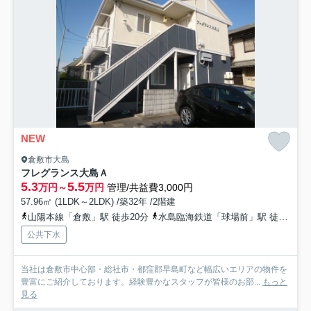
NEW
倉敷市大島
フレグランス大島Ａ
5.3
5.5
万円～
万円
管理/共益費3,000円
57.96㎡ (1LDK～2LDK) /築32年 /2階建
山陽本線「倉敷」駅 徒歩20分
水島臨海鉄道「球場前」駅 徒歩48分
公共下水
当社は倉敷市中心部・総社市・都窪郡早島町など幅広いエリアの物件を
豊富にご紹介しております。経験豊かなスタッフが皆様のお部...
もっと
見る