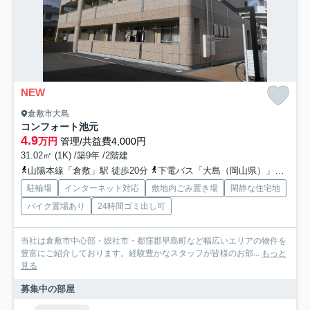
NEW
倉敷市大島
コンフォート池元
4.9
万円
管理/共益費4,000円
31.02㎡ (1K) /築9年 /2階建
山陽本線「倉敷」駅 徒歩20分
下電バス「大島（岡山県）」バス停下車 徒歩8分
駐輪場
インターネット対応
敷地内ごみ置き場
閑静な住宅地
バイク置場あり
24時間ゴミ出し可
当社は倉敷市中心部・総社市・都窪郡早島町など幅広いエリアの物件を
豊富にご紹介しております。経験豊かなスタッフが皆様のお部...
もっと
見る
募集中の部屋