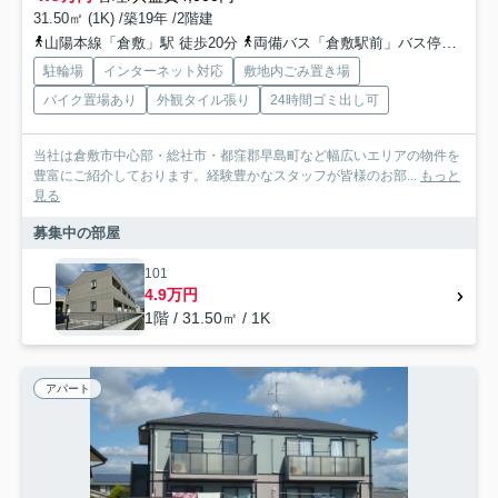
31.50㎡ (1K) /築19年 /2階建
山陽本線「倉敷」駅 徒歩20分
両備バス「倉敷駅前」バス停下車 徒歩20分
駐輪場
インターネット対応
敷地内ごみ置き場
バイク置場あり
外観タイル張り
24時間ゴミ出し可
当社は倉敷市中心部・総社市・都窪郡早島町など幅広いエリアの物件を
豊富にご紹介しております。経験豊かなスタッフが皆様のお部...
もっと
見る
募集中の部屋
101
4.9万円
1階 / 31.50㎡ / 1K
アパート