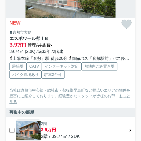
NEW
倉敷市大島
エスポワール都ⅠB
3.9
万円
管理/共益費-
39.74㎡ (2DK) /築33年 /2階建
山陽本線「倉敷」駅 徒歩20分
両備バス「倉敷駅前」バス停下車 徒歩20分
駐輪場
CATV
インターネット対応
敷地内ごみ置き場
バイク置場あり
駐車2台可
当社は倉敷市中心部・総社市・都窪郡早島町など幅広いエリアの物件を
豊富にご紹介しております。経験豊かなスタッフが皆様のお部...
もっと
見る
募集中の部屋
2階
3.9万円
2階 / 39.74㎡ / 2DK