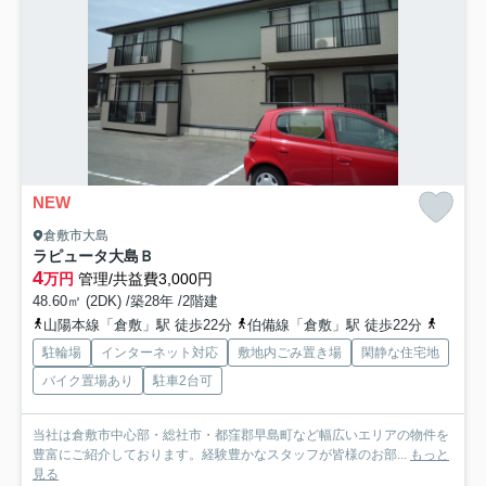
NEW
倉敷市大島
ラピュータ大島Ｂ
4
万円
管理/共益費3,000円
48.60㎡ (2DK) /築28年 /2階建
山陽本線「倉敷」駅 徒歩22分
伯備線「倉敷」駅 徒歩22分
山陽本
駐輪場
インターネット対応
敷地内ごみ置き場
閑静な住宅地
バイク置場あり
駐車2台可
当社は倉敷市中心部・総社市・都窪郡早島町など幅広いエリアの物件を
豊富にご紹介しております。経験豊かなスタッフが皆様のお部...
もっと
見る