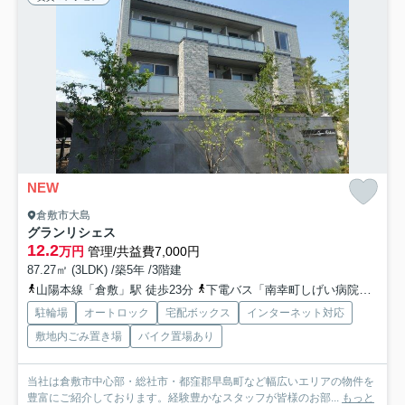
NEW
倉敷市大島
グランリシェス
12.2
万円
管理/共益費7,000円
87.27㎡ (3LDK) /築5年 /3階建
山陽本線「倉敷」駅 徒歩23分
下電バス「南幸町しげい病院前」バス停下車 徒歩14分
駐輪場
オートロック
宅配ボックス
インターネット対応
敷地内ごみ置き場
バイク置場あり
当社は倉敷市中心部・総社市・都窪郡早島町など幅広いエリアの物件を
豊富にご紹介しております。経験豊かなスタッフが皆様のお部...
もっと