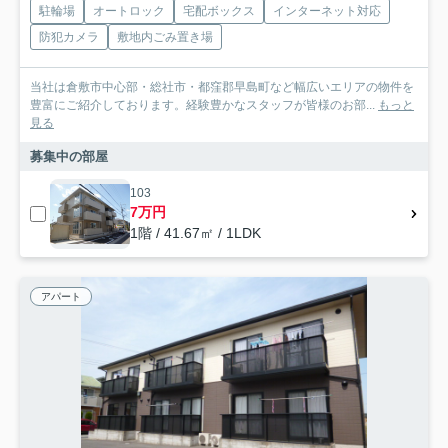
駐輪場
オートロック
宅配ボックス
インターネット対応
防犯カメラ
敷地内ごみ置き場
当社は倉敷市中心部・総社市・都窪郡早島町など幅広いエリアの物件を
豊富にご紹介しております。経験豊かなスタッフが皆様のお部...
もっと
見る
募集中の部屋
103
7万円
1階 / 41.67㎡ / 1LDK
アパート