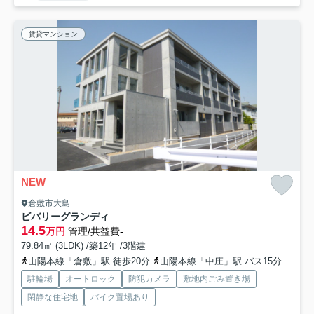
賃貸マンション
NEW
倉敷市大島
ビバリーグランディ
14.5
万円
管理/共益費-
79.84㎡ (3LDK) /築12年 /3階建
山陽本線「倉敷」駅 徒歩20分
山陽本線「中庄」駅 バス15分 下電バス「福島南」 停歩5分
駐輪場
オートロック
防犯カメラ
敷地内ごみ置き場
閑静な住宅地
バイク置場あり