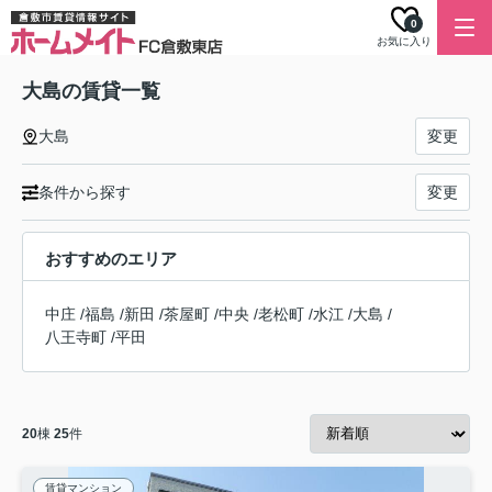
0
お気に入り
大島の賃貸一覧
大島
変更
条件から探す
変更
おすすめのエリア
中庄
/
福島
/
新田
/
茶屋町
/
中央
/
老松町
/
水江
/
大島
/
八王寺町
/
平田
20
棟
25
件
賃貸マンション