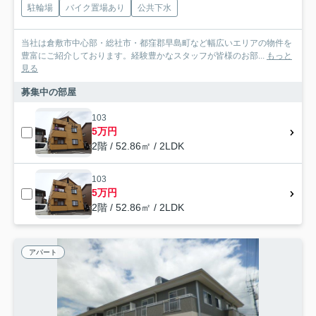
駐輪場
バイク置場あり
公共下水
当社は倉敷市中心部・総社市・都窪郡早島町など幅広いエリアの物件を
豊富にご紹介しております。経験豊かなスタッフが皆様のお部...
もっと
見る
募集中の部屋
103
5万円
2階 / 52.86㎡ / 2LDK
103
5万円
2階 / 52.86㎡ / 2LDK
アパート