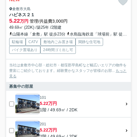
倉敷市大島
ハピネス２１
5.22
万円
管理/共益費3,000円
49.69㎡ (2DK) /築25年 /2階建
山陽本線「倉敷」駅 徒歩23分
水島臨海鉄道「球場前」駅 徒歩49分
駐輪場
CATV
敷地内ごみ置き場
閑静な住宅地
バイク置場あり
24時間ゴミ出し可
当社は倉敷市中心部・総社市・都窪郡早島町など幅広いエリアの物件を
豊富にご紹介しております。経験豊かなスタッフが皆様のお部...
もっと
見る
募集中の部屋
101
5.22万円
1階 / 49.69㎡ / 2DK
201
5.22万円
2階 / 49.69㎡ / 2DK