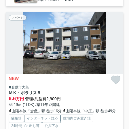
アパート
NEW
倉敷市大島
ＭＫ・ポラリスＢ
6.6
万円
管理/共益費2,900円
54.19㎡ (1LDK) /築11年 /3階建
山陽本線「倉敷」駅 徒歩16分
山陽本線「中庄」駅 徒歩49分
水島
駐輪場
インターネット対応
敷地内ごみ置き場
24時間ゴミ出し可
公共下水