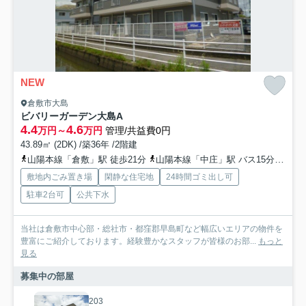
NEW
倉敷市大島
ビバリーガーデン大島A
4.4
4.6
万円～
万円
管理/共益費0円
43.89㎡ (2DK) /築36年 /2階建
山陽本線「倉敷」駅 徒歩21分
山陽本線「中庄」駅 バス15分 下電バス「福島南」 停歩5分
敷地内ごみ置き場
閑静な住宅地
24時間ゴミ出し可
駐車2台可
公共下水
当社は倉敷市中心部・総社市・都窪郡早島町など幅広いエリアの物件を
豊富にご紹介しております。経験豊かなスタッフが皆様のお部...
もっと
見る
募集中の部屋
203