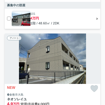
募集中の部屋
101
4万円
1階 / 48.60㎡ / 2DK
アパート
NEW
倉敷市大島
ネオソレイユ
4.9
万円
管理/共益費4,000円