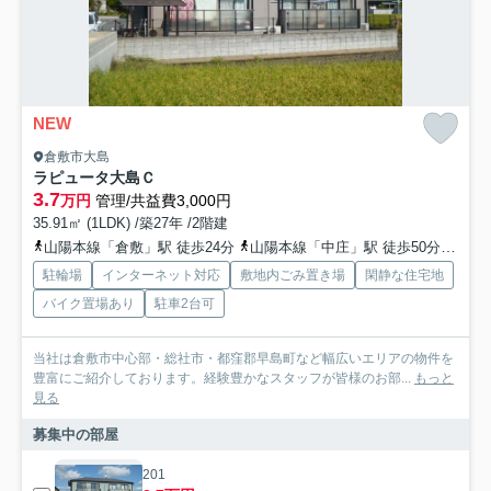
NEW
倉敷市大島
ラピュータ大島Ｃ
3.7
万円
管理/共益費3,000円
35.91㎡ (1LDK) /築27年 /2階建
山陽本線「倉敷」駅 徒歩24分
山陽本線「中庄」駅 徒歩50分
水島
駐輪場
インターネット対応
敷地内ごみ置き場
閑静な住宅地
バイク置場あり
駐車2台可
当社は倉敷市中心部・総社市・都窪郡早島町など幅広いエリアの物件を
豊富にご紹介しております。経験豊かなスタッフが皆様のお部...
もっと
見る
募集中の部屋
201