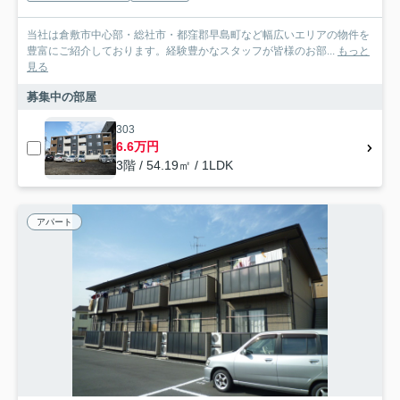
当社は倉敷市中心部・総社市・都窪郡早島町など幅広いエリアの物件を
豊富にご紹介しております。経験豊かなスタッフが皆様のお部...
もっと
見る
募集中の部屋
303
6.6万円
3階 / 54.19㎡ / 1LDK
アパート