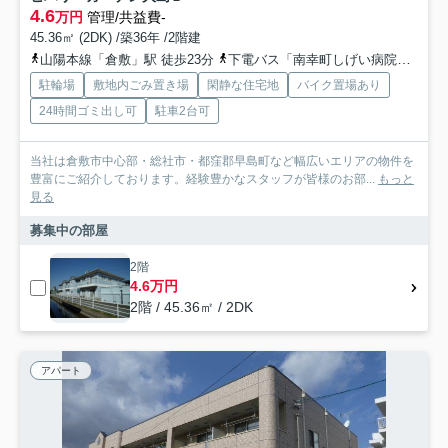
4.6
万円
管理/共益費-
45.36㎡ (2DK) /築36年 /2階建
山陽本線「倉敷」駅 徒歩23分
下電バス「南幸町しげい病院前」バス停下車 徒歩14分
駐輪場
敷地内ごみ置き場
閑静な住宅地
バイク置場あり
24時間ゴミ出し可
駐車2台可
当社は倉敷市中心部・総社市・都窪郡早島町など幅広いエリアの物件を
豊富にご紹介しております。経験豊かなスタッフが皆様のお部...
もっと
見る
募集中の部屋
2階
4.6万円
2階 / 45.36㎡ / 2DK
アパート