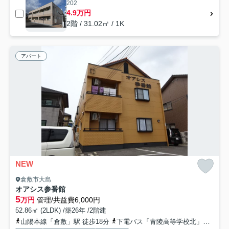
202
4.9万円
2階 / 31.02㎡ / 1K
アパート
NEW
倉敷市大島
オアシス参番館
5
万円
管理/共益費6,000円
52.86㎡ (2LDK) /築26年 /2階建
山陽本線「倉敷」駅 徒歩18分
下電バス「青陵高等学校北」バス停下車 徒歩2分