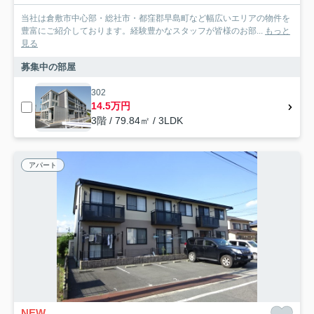
当社は倉敷市中心部・総社市・都窪郡早島町など幅広いエリアの物件を
豊富にご紹介しております。経験豊かなスタッフが皆様のお部...
もっと
見る
募集中の部屋
302
14.5万円
3階 / 79.84㎡ / 3LDK
アパート
NEW