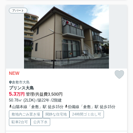
アパート
NEW
倉敷市大島
プリンス大島
5.3
万円
管理/共益費3,500円
50.78㎡ (2LDK) /築22年 /2階建
山陽本線「倉敷」駅 徒歩15分
伯備線「倉敷」駅 徒歩15分
敷地内ごみ置き場
閑静な住宅地
24時間ゴミ出し可
駐車2台可
公共下水