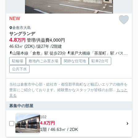
NEW
倉敷市大島
サングランデ
4.8
万円
管理/共益費4,000円
46.63㎡ (2DK) /築27年 /2階建
山陽本線「倉敷」駅 徒歩23分
瀬戸大橋線「茶屋町」駅 バス21分 下電バス「南幸町しげい病院前」 停歩14分
駐輪場
敷地内ごみ置き場
閑静な住宅地
駐車2台可
公共下水
当社は倉敷市中心部・総社市・都窪郡早島町など幅広いエリアの物件を
豊富にご紹介しております。経験豊かなスタッフが皆様のお部...
もっと
見る
募集中の部屋
102
4.8万円
1階 / 46.63㎡ / 2DK