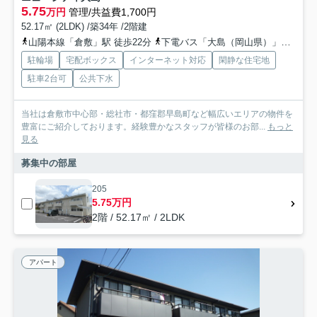
5.75
万円
管理/共益費1,700円
52.17㎡ (2LDK) /築34年 /2階建
山陽本線「倉敷」駅 徒歩22分
下電バス「大島（岡山県）」バス停下車 徒歩2分
駐輪場
宅配ボックス
インターネット対応
閑静な住宅地
駐車2台可
公共下水
当社は倉敷市中心部・総社市・都窪郡早島町など幅広いエリアの物件を
豊富にご紹介しております。経験豊かなスタッフが皆様のお部...
もっと
見る
募集中の部屋
205
5.75万円
2階 / 52.17㎡ / 2LDK
アパート