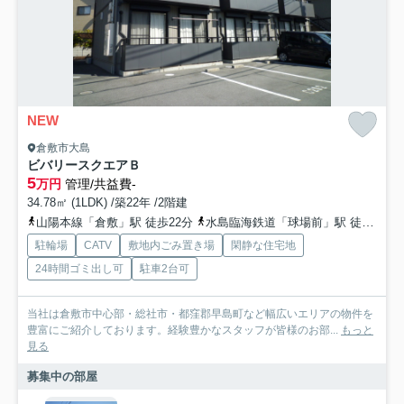
NEW
倉敷市大島
ビバリースクエアＢ
5
万円
管理/共益費-
34.78㎡ (1LDK) /築22年 /2階建
山陽本線「倉敷」駅 徒歩22分
水島臨海鉄道「球場前」駅 徒歩49分
駐輪場
CATV
敷地内ごみ置き場
閑静な住宅地
24時間ゴミ出し可
駐車2台可
当社は倉敷市中心部・総社市・都窪郡早島町など幅広いエリアの物件を
豊富にご紹介しております。経験豊かなスタッフが皆様のお部...
もっと
見る
募集中の部屋