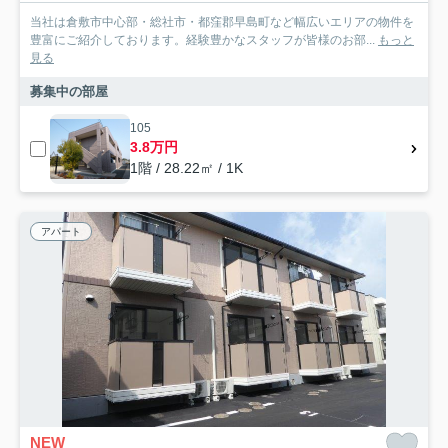
当社は倉敷市中心部・総社市・都窪郡早島町など幅広いエリアの物件を
豊富にご紹介しております。経験豊かなスタッフが皆様のお部...
もっと
見る
募集中の部屋
105
3.8万円
1階 / 28.22㎡ / 1K
アパート
NEW