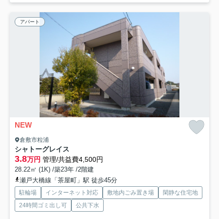
アパート
NEW
倉敷市粒浦
シャトーグレイス
3.8
万円
管理/共益費4,500円
28.22㎡ (1K) /築23年 /2階建
瀬戸大橋線「茶屋町」駅 徒歩45分
駐輪場
インターネット対応
敷地内ごみ置き場
閑静な住宅地
24時間ゴミ出し可
公共下水