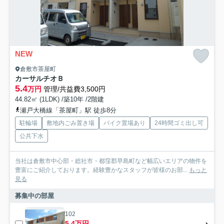
NEW
倉敷市茶屋町
カーサルチオＢ
5.4
万円
管理/共益費3,500円
44.82㎡ (1LDK) /築10年 /2階建
瀬戸大橋線「茶屋町」駅 徒歩8分
駐輪場
敷地内ごみ置き場
バイク置場あり
24時間ゴミ出し可
公共下水
当社は倉敷市中心部・総社市・都窪郡早島町など幅広いエリアの物件を
豊富にご紹介しております。経験豊かなスタッフが皆様のお部...
もっと
見る
募集中の部屋
102
5.4万円