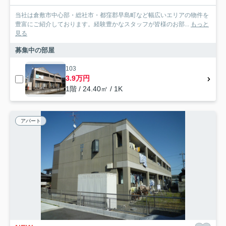
当社は倉敷市中心部・総社市・都窪郡早島町など幅広いエリアの物件を
豊富にご紹介しております。経験豊かなスタッフが皆様のお部...
もっと
見る
募集中の部屋
103
3.9万円
1階 / 24.40㎡ / 1K
アパート