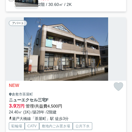
2階 / 30.60㎡ / 2K
アパート
NEW
倉敷市茶屋町
ニューエクセル三宅F
3.9
万円
管理/共益費4,500円
24.40㎡ (1K) /築28年 /2階建
瀬戸大橋線「茶屋町」駅 徒歩3分
駐輪場
CATV
敷地内ごみ置き場
公共下水