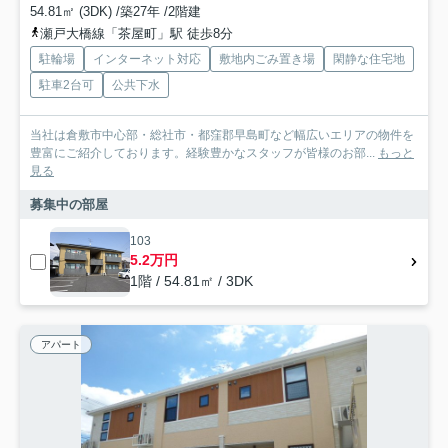
54.81㎡ (3DK) /築27年 /2階建
瀬戸大橋線「茶屋町」駅 徒歩8分
駐輪場
インターネット対応
敷地内ごみ置き場
閑静な住宅地
駐車2台可
公共下水
当社は倉敷市中心部・総社市・都窪郡早島町など幅広いエリアの物件を
豊富にご紹介しております。経験豊かなスタッフが皆様のお部...
もっと
見る
募集中の部屋
103
5.2万円
1階 / 54.81㎡ / 3DK
アパート