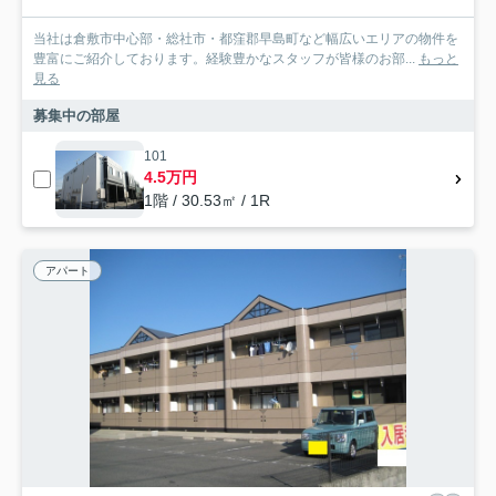
当社は倉敷市中心部・総社市・都窪郡早島町など幅広いエリアの物件を
豊富にご紹介しております。経験豊かなスタッフが皆様のお部...
もっと
見る
募集中の部屋
101
4.5万円
1階 / 30.53㎡ / 1R
アパート