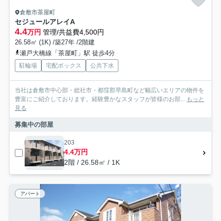
倉敷市茶屋町
セジュールアレイA
4.4
万円
管理/共益費4,500円
26.58㎡ (1K) /築27年 /2階建
瀬戸大橋線「茶屋町」駅 徒歩4分
駐輪場
宅配ボックス
公共下水
当社は倉敷市中心部・総社市・都窪郡早島町など幅広いエリアの物件を
豊富にご紹介しております。経験豊かなスタッフが皆様のお部...
もっと
見る
募集中の部屋
203
4.4万円
2階 / 26.58㎡ / 1K
アパート