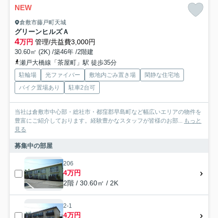
NEW
倉敷市藤戸町天城
グリーンヒルズＡ
4
万円
管理/共益費3,000円
30.60㎡ (2K) /築46年 /2階建
瀬戸大橋線「茶屋町」駅 徒歩35分
駐輪場
光ファイバー
敷地内ごみ置き場
閑静な住宅地
バイク置場あり
駐車2台可
当社は倉敷市中心部・総社市・都窪郡早島町など幅広いエリアの物件を
豊富にご紹介しております。経験豊かなスタッフが皆様のお部...
もっと
見る
募集中の部屋
206
4万円
2階 / 30.60㎡ / 2K
2-1
4万円