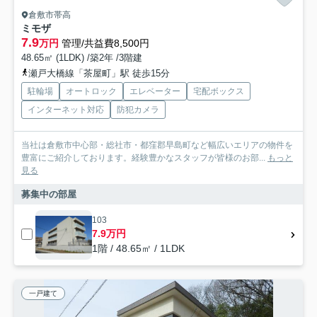
倉敷市帯高
ミモザ
7.9
万円
管理/共益費8,500円
48.65㎡ (1LDK) /築2年 /3階建
瀬戸大橋線「茶屋町」駅 徒歩15分
駐輪場
オートロック
エレベーター
宅配ボックス
インターネット対応
防犯カメラ
当社は倉敷市中心部・総社市・都窪郡早島町など幅広いエリアの物件を
豊富にご紹介しております。経験豊かなスタッフが皆様のお部...
もっと
見る
募集中の部屋
103
7.9万円
1階 / 48.65㎡ / 1LDK
一戸建て