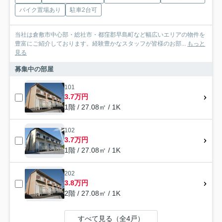
バイク置場あり
駐車2台可
当社は倉敷市中心部・総社市・都窪郡早島町など幅広いエリアの物件を
豊富にご紹介しております。経験豊かなスタッフが皆様のお部...
もっと
見る
募集中の部屋
101
3.7万円
1階 / 27.08㎡ / 1K
102
3.7万円
1階 / 27.08㎡ / 1K
202
3.8万円
2階 / 27.08㎡ / 1K
すべて見る（全4戸）