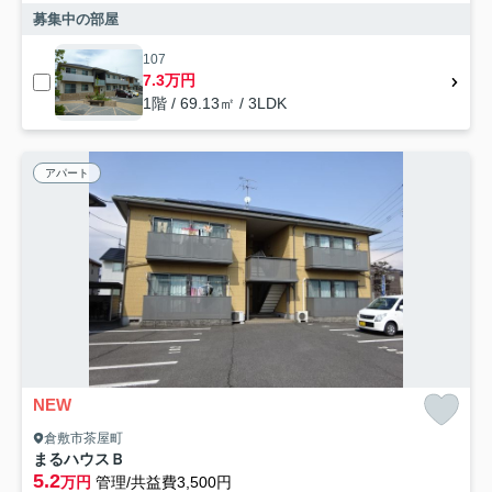
募集中の部屋
107
7.3万円
1階 / 69.13㎡ / 3LDK
アパート
NEW
倉敷市茶屋町
まるハウスＢ
5.2
万円
管理/共益費3,500円