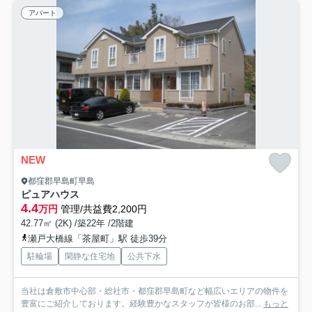
アパート
NEW
都窪郡早島町早島
ピュアハウス
4.4
万円
管理/共益費2,200円
42.77㎡ (2K) /築22年 /2階建
瀬戸大橋線「茶屋町」駅 徒歩39分
駐輪場
閑静な住宅地
公共下水
当社は倉敷市中心部・総社市・都窪郡早島町など幅広いエリアの物件を
豊富にご紹介しております。経験豊かなスタッフが皆様のお部...
もっと