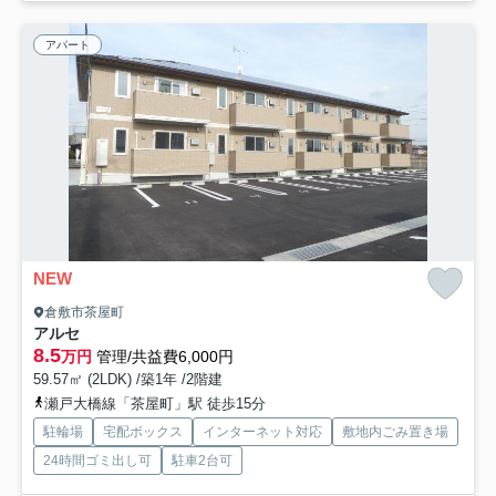
アパート
NEW
倉敷市茶屋町
アルセ
8.5
万円
管理/共益費6,000円
59.57㎡ (2LDK) /築1年 /2階建
瀬戸大橋線「茶屋町」駅 徒歩15分
駐輪場
宅配ボックス
インターネット対応
敷地内ごみ置き場
24時間ゴミ出し可
駐車2台可