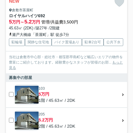
NEW
倉敷市茶屋町
ロイヤルハイツ692
5
5.2
万円～
万円
管理/共益費3,500円
45.63㎡ (2DK) /築27年 /2階建
瀬戸大橋線「茶屋町」駅 徒歩7分
駐輪場
閑静な住宅地
バイク置場あり
駐車2台可
公共下水
当社は倉敷市中心部・総社市・都窪郡早島町など幅広いエリアの物件を
豊富にご紹介しております。経験豊かなスタッフが皆様のお部...
もっと
見る
募集中の部屋
103
5万円
1階 / 45.63㎡ / 2DK
205
5.2万円
2階 / 45.63㎡ / 2DK