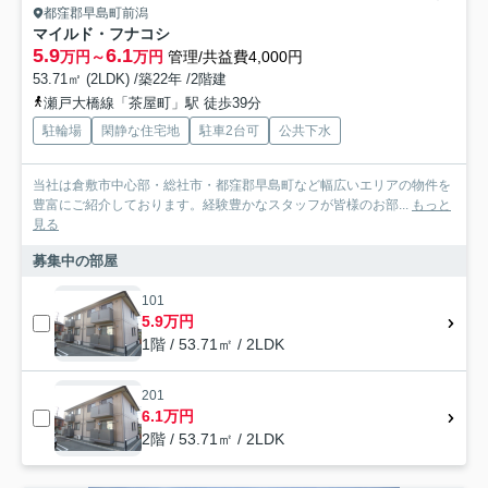
都窪郡早島町前潟
マイルド・フナコシ
5.9
6.1
万円～
万円
管理/共益費4,000円
53.71㎡ (2LDK) /築22年 /2階建
瀬戸大橋線「茶屋町」駅 徒歩39分
駐輪場
閑静な住宅地
駐車2台可
公共下水
当社は倉敷市中心部・総社市・都窪郡早島町など幅広いエリアの物件を
豊富にご紹介しております。経験豊かなスタッフが皆様のお部...
もっと
見る
募集中の部屋
101
5.9万円
1階 / 53.71㎡ / 2LDK
201
6.1万円
2階 / 53.71㎡ / 2LDK