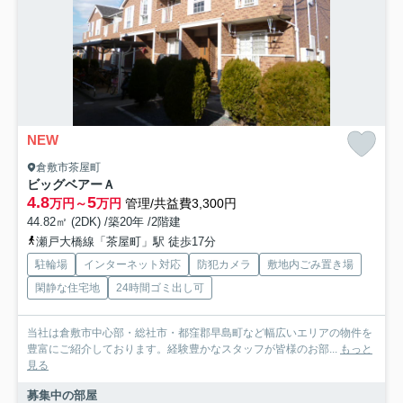
NEW
倉敷市茶屋町
ビッグベアーＡ
4.8
5
万円～
万円
管理/共益費3,300円
44.82㎡ (2DK) /築20年 /2階建
瀬戸大橋線「茶屋町」駅 徒歩17分
駐輪場
インターネット対応
防犯カメラ
敷地内ごみ置き場
閑静な住宅地
24時間ゴミ出し可
当社は倉敷市中心部・総社市・都窪郡早島町など幅広いエリアの物件を
豊富にご紹介しております。経験豊かなスタッフが皆様のお部...
もっと
見る
募集中の部屋