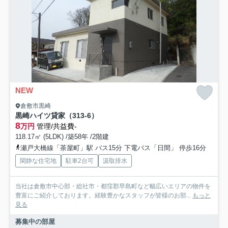
NEW
倉敷市黒崎
黒崎ハイツ貸家（313-6）
8
万円
管理/共益費-
118.17㎡ (5LDK) /築58年 /2階建
瀬戸大橋線「茶屋町」駅 バス15分 下電バス「日間」 停歩16分
閑静な住宅地
駐車2台可
汲取排水
当社は倉敷市中心部・総社市・都窪郡早島町など幅広いエリアの物件を
豊富にご紹介しております。経験豊かなスタッフが皆様のお部...
もっと
見る
募集中の部屋