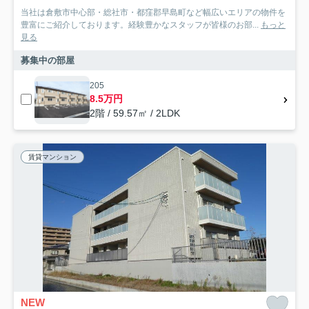
当社は倉敷市中心部・総社市・都窪郡早島町など幅広いエリアの物件を
豊富にご紹介しております。経験豊かなスタッフが皆様のお部...
もっと
見る
募集中の部屋
205
8.5万円
2階 / 59.57㎡ / 2LDK
賃貸マンション
NEW