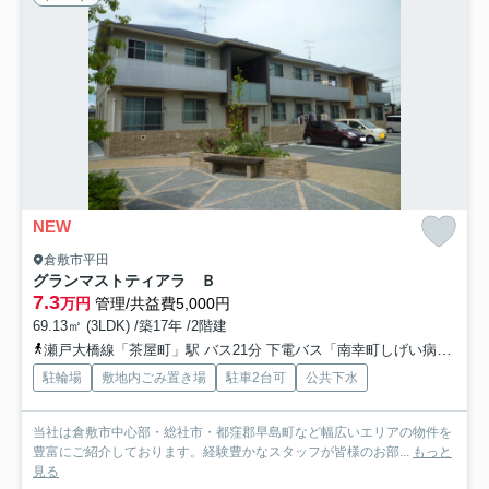
NEW
倉敷市平田
グランマストティアラ Ｂ
7.3
万円
管理/共益費5,000円
69.13㎡ (3LDK) /築17年 /2階建
瀬戸大橋線「茶屋町」駅 バス21分 下電バス「南幸町しげい病院前」 停歩21分
駐輪場
敷地内ごみ置き場
駐車2台可
公共下水
当社は倉敷市中心部・総社市・都窪郡早島町など幅広いエリアの物件を
豊富にご紹介しております。経験豊かなスタッフが皆様のお部...
もっと
見る