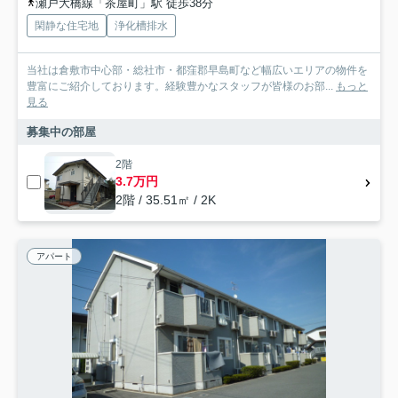
瀬戸大橋線「茶屋町」駅 徒歩38分
閑静な住宅地
浄化槽排水
当社は倉敷市中心部・総社市・都窪郡早島町など幅広いエリアの物件を
豊富にご紹介しております。経験豊かなスタッフが皆様のお部...
もっと
見る
募集中の部屋
2階
3.7万円
2階 / 35.51㎡ / 2K
アパート