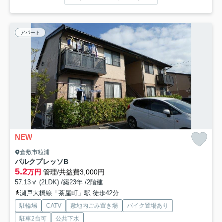
アパート
NEW
倉敷市粒浦
パルクプレッソB
5.2
万円
管理/共益費3,000円
57.13㎡ (2LDK) /築23年 /2階建
瀬戸大橋線「茶屋町」駅 徒歩42分
駐輪場
CATV
敷地内ごみ置き場
バイク置場あり
駐車2台可
公共下水