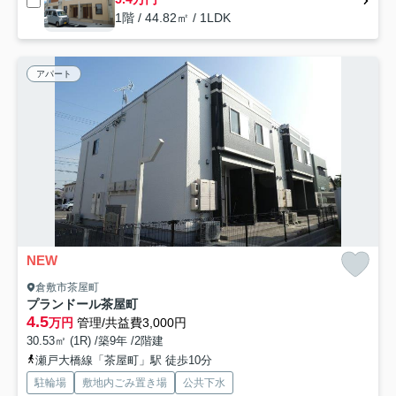
1階 / 44.82㎡ / 1LDK
アパート
NEW
倉敷市茶屋町
プランドール茶屋町
4.5
万円
管理/共益費3,000円
30.53㎡ (1R) /築9年 /2階建
瀬戸大橋線「茶屋町」駅 徒歩10分
駐輪場
敷地内ごみ置き場
公共下水