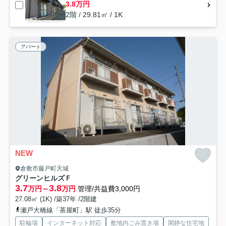
3.8万円
2階 / 29.81㎡ / 1K
アパート
NEW
倉敷市藤戸町天城
グリーンヒルズＦ
3.7
3.8
万円～
万円
管理/共益費3,000円
27.08㎡ (1K) /築37年 /2階建
瀬戸大橋線「茶屋町」駅 徒歩35分
駐輪場
インターネット対応
敷地内ごみ置き場
閑静な住宅地