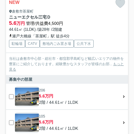
NEW
倉敷市茶屋町
ニューエクセル三宅Ｄ
5.6
万円
管理/共益費4,500円
44.61㎡ (1LDK) /築28年 /2階建
瀬戸大橋線「茶屋町」駅 徒歩4分
駐輪場
CATV
敷地内ごみ置き場
公共下水
当社は倉敷市中心部・総社市・都窪郡早島町など幅広いエリアの物件を
豊富にご紹介しております。経験豊かなスタッフが皆様のお部...
もっと
見る
募集中の部屋
206
5.6万円
2階 / 44.61㎡ / 1LDK
105
5.6万円
2階 / 44.61㎡ / 1LDK