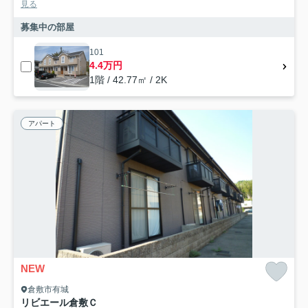
見る
募集中の部屋
101
4.4万円
1階 / 42.77㎡ / 2K
アパート
NEW
倉敷市有城
リビエール倉敷Ｃ