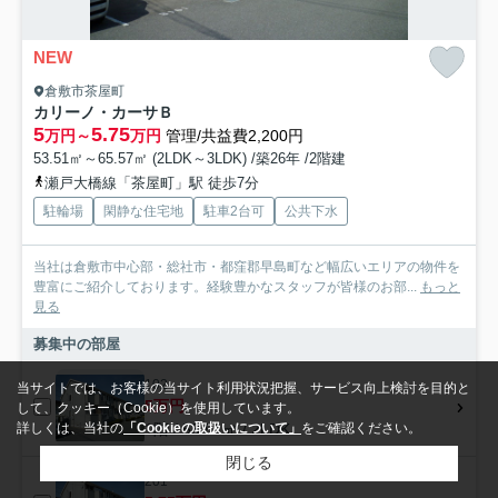
NEW
倉敷市茶屋町
カリーノ・カーサＢ
5
5.75
万円～
万円
管理/共益費2,200円
53.51㎡～65.57㎡ (2LDK～3LDK) /築26年 /2階建
瀬戸大橋線「茶屋町」駅 徒歩7分
駐輪場
閑静な住宅地
駐車2台可
公共下水
当社は倉敷市中心部・総社市・都窪郡早島町など幅広いエリアの物件を
豊富にご紹介しております。経験豊かなスタッフが皆様のお部...
もっと
見る
募集中の部屋
102
当サイトでは、お客様の当サイト利用状況把握、サービス向上検討を目的と
5万円
して、クッキー（Cookie）を使用しています。
1階 / 53.51㎡ / 2LDK
詳しくは、当社の
「Cookieの取扱いについて」
をご確認ください。
閉じる
201