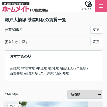
0
お気に入り
瀬戸大橋線 茶屋町駅の賃貸一覧
茶屋町駅
変更
条件から探す
変更
おすすめの駅
倉敷駅
/
球場前駅
/
中庄駅
/
総社駅
/
東総社駅
/
早島駅
/
西富井駅
/
茶屋町駅
/
久々原駅
/
西阿知駅
63
棟
80
件
アパート