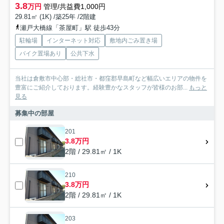
3.8
万円
管理/共益費1,000円
29.81㎡ (1K) /築25年 /2階建
瀬戸大橋線「茶屋町」駅 徒歩43分
駐輪場
インターネット対応
敷地内ごみ置き場
バイク置場あり
公共下水
当社は倉敷市中心部・総社市・都窪郡早島町など幅広いエリアの物件を
豊富にご紹介しております。経験豊かなスタッフが皆様のお部...
もっと
見る
募集中の部屋
201
3.8万円
2階 / 29.81㎡ / 1K
210
3.8万円
2階 / 29.81㎡ / 1K
203