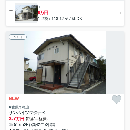
１
8万円
1-2階 / 118.17㎡ / 5LDK
アパート
NEW
倉敷市亀山
サンハイツワタナベ
3.7
万円
管理/共益費-
35.51㎡ (2K) /築42年 /2階建