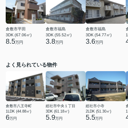
倉敷市平田
倉敷市福島
倉敷市福島
3DK (67.06㎡)
3DK (55.52㎡)
3DK (54.77㎡)
1
8.5
3.8
3.6
万円
万円
万円
よく見られている物件
倉敷市八王寺町
総社市中央１丁目
総社市小寺
1LDK (44.88㎡)
3DK (61.18㎡)
2LDK (51.30㎡)
1
6
5.9
5.5
万円
万円
万円