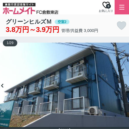
0
お気に入り
グリーンヒルズＭ
空室2
3.8万円～3.9万円
管理/共益費 3,000円
1
/
29