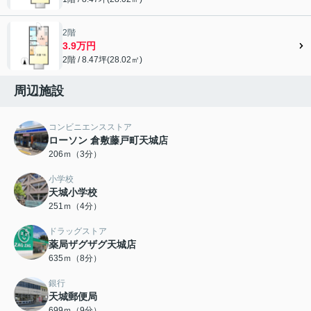
2階
3.9万円
2階 / 8.47坪(28.02㎡)
周辺施設
コンビニエンスストア
ローソン 倉敷藤戸町天城店
206ｍ（3分）
小学校
天城小学校
251ｍ（4分）
ドラッグストア
薬局ザグザグ天城店
635ｍ（8分）
銀行
天城郵便局
699ｍ（9分）