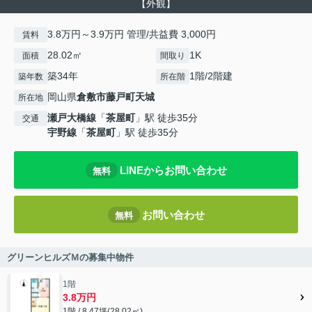
【外観】
3.8万円～3.9万円 管理/共益費 3,000円
賃料
28.02㎡
1K
面積
間取り
築34年
1階/2階建
築年数
所在階
岡山県
倉敷市
藤戸町天城
所在地
瀬戸大橋線
「
茶屋町
」駅 徒歩35分
交通
宇野線
「
茶屋町
」駅 徒歩35分
LINEからお問い合わせ
無料
お問い合わせ
無料
グリーンヒルズＭの募集中物件
1階
3.8万円
1階 / 8.47坪(28.02㎡)