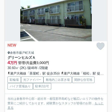
NEW
倉敷市藤戸町天城
グリーンヒルズＡ
4
万円
管理/共益費3,000円
30.60㎡ (2K) /築46年 /2階建
瀬戸大橋線「茶屋町」駅 徒歩35分
瀬戸大橋線「植松」駅 徒歩36分
駐輪場
光ファイバー
敷地内ごみ置き場
閑静な住宅地
バイク置場あり
駐車2台可
当社は倉敷市中心部・総社市・都窪郡早島町など幅広いエリアの物件を
豊富にご紹介しております。経験豊かなスタッフが皆様のお部...
もっと
見る