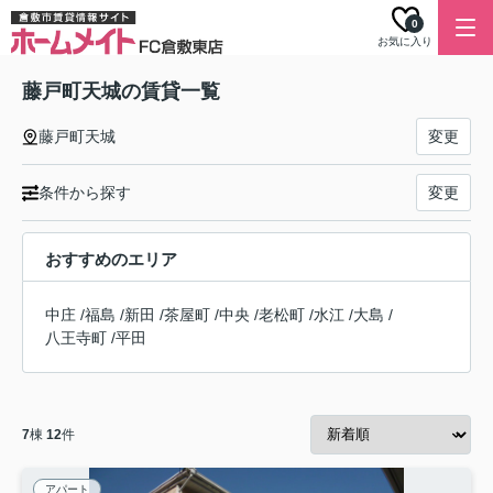
0
お気に入り
藤戸町天城の賃貸一覧
藤戸町天城
変更
条件から探す
変更
おすすめのエリア
中庄
/
福島
/
新田
/
茶屋町
/
中央
/
老松町
/
水江
/
大島
/
八王寺町
/
平田
7
棟
12
件
アパート