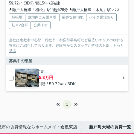
59.72㎡ (3DK) /築15年 /2階建
瀬戸大橋線「植松」駅 徒歩26分
瀬戸大橋線「木見」駅 バス7分 下電バス「天城中学高校南入口」 停歩7分
駐輪場
敷地内ごみ置き場
閑静な住宅地
バイク置場あり
駐車2台可
公共下水
当社は倉敷市中心部・総社市・都窪郡早島町など幅広いエリアの物件を
豊富にご紹介しております。経験豊かなスタッフが皆様のお部...
もっと
見る
募集中の部屋
101
5.3万円
1階 / 59.72㎡ / 3DK
1
敷市の賃貸情報ならホームメイト倉敷東店
藤戸町天城の賃貸一覧