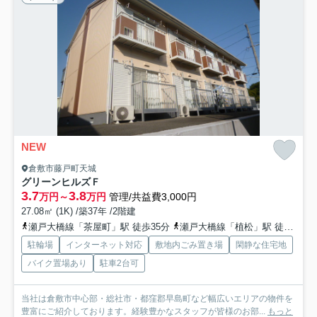
NEW
倉敷市藤戸町天城
グリーンヒルズＦ
3.7
3.8
万円～
万円
管理/共益費3,000円
27.08㎡ (1K) /築37年 /2階建
瀬戸大橋線「茶屋町」駅 徒歩35分
瀬戸大橋線「植松」駅 徒歩35分
駐輪場
インターネット対応
敷地内ごみ置き場
閑静な住宅地
バイク置場あり
駐車2台可
当社は倉敷市中心部・総社市・都窪郡早島町など幅広いエリアの物件を
豊富にご紹介しております。経験豊かなスタッフが皆様のお部...
もっと