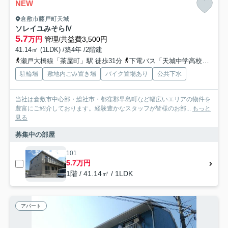
NEW
倉敷市藤戸町天城
ソレイユみそらⅣ
5.7
万円
管理/共益費3,500円
41.14㎡ (1LDK) /築4年 /2階建
瀬戸大橋線「茶屋町」駅 徒歩31分
下電バス「天城中学高校西入口」バス停下車 徒歩5分
駐輪場
敷地内ごみ置き場
バイク置場あり
公共下水
当社は倉敷市中心部・総社市・都窪郡早島町など幅広いエリアの物件を
豊富にご紹介しております。経験豊かなスタッフが皆様のお部...
もっと
見る
募集中の部屋
101
5.7万円
1階 / 41.14㎡ / 1LDK
アパート