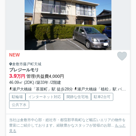
NEW
倉敷市藤戸町天城
プレジールモリ
3.9
万円
管理/共益費4,000円
46.09㎡ (2DK) /築33年 /2階建
瀬戸大橋線「茶屋町」駅 徒歩28分
瀬戸大橋線「植松」駅 バス4分 下電バス「天城中学高校西入口」 停歩10分
駐輪場
インターネット対応
閑静な住宅地
駐車2台可
公共下水
当社は倉敷市中心部・総社市・都窪郡早島町など幅広いエリアの物件を
豊富にご紹介しております。経験豊かなスタッフが皆様のお部...
もっと
見る