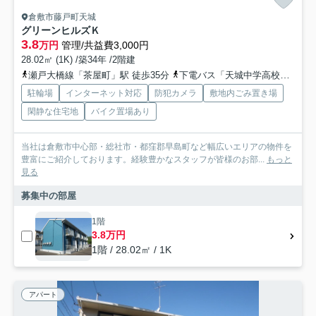
倉敷市藤戸町天城
グリーンヒルズＫ
3.8
万円
管理/共益費3,000円
28.02㎡ (1K) /築34年 /2階建
瀬戸大橋線「茶屋町」駅 徒歩35分
下電バス「天城中学高校西入口」バス停下車 徒歩3分
駐輪場
インターネット対応
防犯カメラ
敷地内ごみ置き場
閑静な住宅地
バイク置場あり
当社は倉敷市中心部・総社市・都窪郡早島町など幅広いエリアの物件を
豊富にご紹介しております。経験豊かなスタッフが皆様のお部...
もっと
見る
募集中の部屋
1階
3.8万円
1階 / 28.02㎡ / 1K
アパート