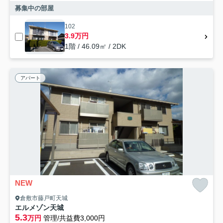
募集中の部屋
102
3.9万円
1階 / 46.09㎡ / 2DK
アパート
NEW
倉敷市藤戸町天城
エルメゾン天城
5.3
万円
管理/共益費3,000円