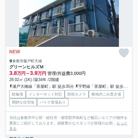
NEW
倉敷市藤戸町天城
グリーンヒルズＭ
3.8
3.9
万円～
万円
管理/共益費3,000円
28.02㎡ (1K) /築34年 /2階建
瀬戸大橋線「茶屋町」駅 徒歩35分
宇野線「茶屋町」駅 徒歩35分
駐輪場
インターネット対応
防犯カメラ
敷地内ごみ置き場
閑静な住宅地
バイク置場あり
当社は倉敷市中心部・総社市・都窪郡早島町など幅広いエリアの物件を
豊富にご紹介しております。経験豊かなスタッフが皆様のお部...
もっと
見る