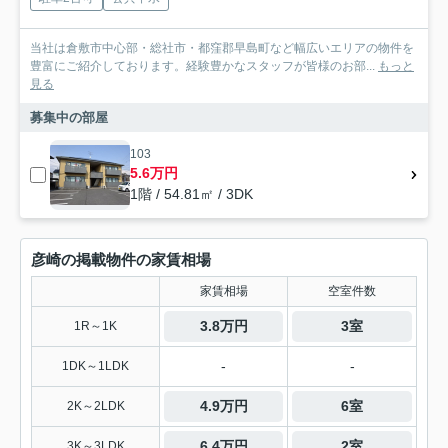
当社は倉敷市中心部・総社市・都窪郡早島町など幅広いエリアの物件を
豊富にご紹介しております。経験豊かなスタッフが皆様のお部...
もっと
見る
募集中の部屋
103
5.6万円
1階 / 54.81㎡ / 3DK
彦崎の掲載物件の家賃相場
家賃相場
空室件数
3.8万円
3室
1R～1K
-
-
1DK～1LDK
4.9万円
6室
2K～2LDK
6.4万円
2室
3K～3LDK