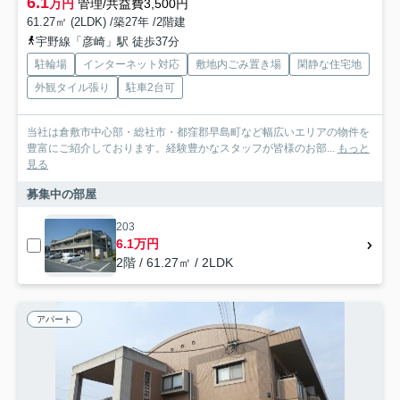
6.1
万円
管理/共益費3,500円
61.27㎡ (2LDK) /築27年 /2階建
宇野線「彦崎」駅 徒歩37分
駐輪場
インターネット対応
敷地内ごみ置き場
閑静な住宅地
外観タイル張り
駐車2台可
当社は倉敷市中心部・総社市・都窪郡早島町など幅広いエリアの物件を
豊富にご紹介しております。経験豊かなスタッフが皆様のお部...
もっと
見る
募集中の部屋
203
6.1万円
2階 / 61.27㎡ / 2LDK
アパート