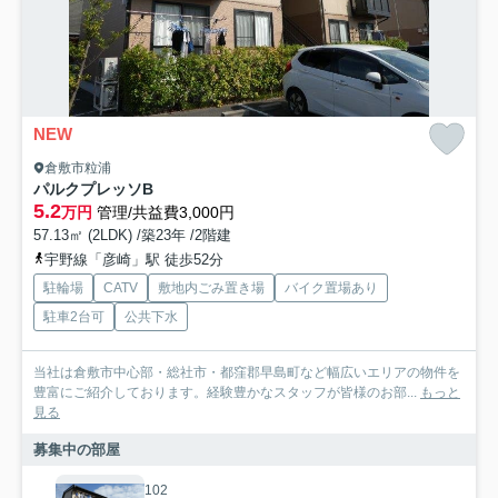
NEW
倉敷市粒浦
パルクプレッソB
5.2
万円
管理/共益費3,000円
57.13㎡ (2LDK) /築23年 /2階建
宇野線「彦崎」駅 徒歩52分
駐輪場
CATV
敷地内ごみ置き場
バイク置場あり
駐車2台可
公共下水
当社は倉敷市中心部・総社市・都窪郡早島町など幅広いエリアの物件を
豊富にご紹介しております。経験豊かなスタッフが皆様のお部...
もっと
見る
募集中の部屋
102