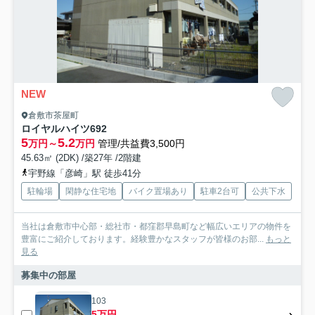
NEW
倉敷市茶屋町
ロイヤルハイツ692
5
5.2
万円～
万円
管理/共益費3,500円
45.63㎡ (2DK) /築27年 /2階建
宇野線「彦崎」駅 徒歩41分
駐輪場
閑静な住宅地
バイク置場あり
駐車2台可
公共下水
当社は倉敷市中心部・総社市・都窪郡早島町など幅広いエリアの物件を
豊富にご紹介しております。経験豊かなスタッフが皆様のお部...
もっと
見る
募集中の部屋
103
5万円