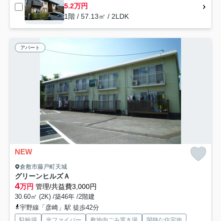
5.2万円
1階 / 57.13㎡ / 2LDK
アパート
NEW
倉敷市藤戸町天城
グリーンヒルズＡ
4
万円
管理/共益費3,000円
30.60㎡ (2K) /築46年 /2階建
宇野線「彦崎」駅 徒歩42分
駐輪場
光ファイバー
敷地内ごみ置き場
閑静な住宅地