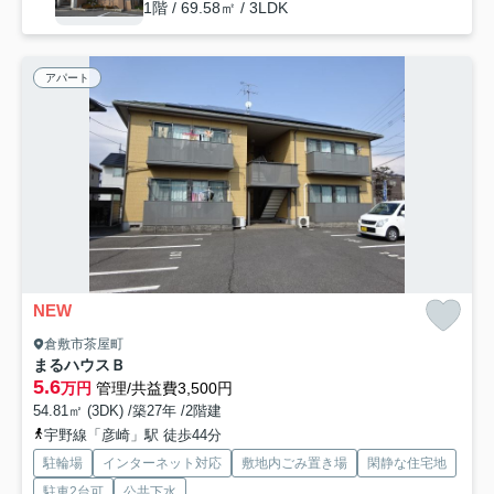
1階 / 69.58㎡ / 3LDK
アパート
NEW
倉敷市茶屋町
まるハウスＢ
5.6
万円
管理/共益費3,500円
54.81㎡ (3DK) /築27年 /2階建
宇野線「彦崎」駅 徒歩44分
駐輪場
インターネット対応
敷地内ごみ置き場
閑静な住宅地
駐車2台可
公共下水