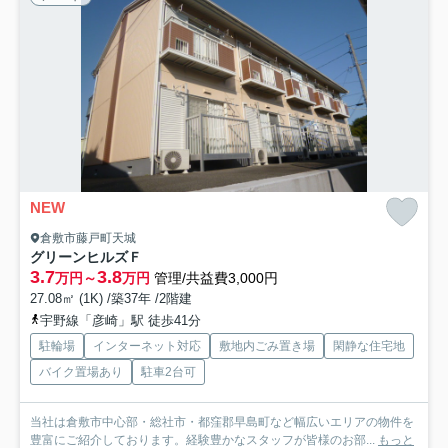
NEW
倉敷市藤戸町天城
グリーンヒルズＦ
3.7
3.8
万円～
万円
管理/共益費3,000円
27.08㎡ (1K) /築37年 /2階建
宇野線「彦崎」駅 徒歩41分
駐輪場
インターネット対応
敷地内ごみ置き場
閑静な住宅地
バイク置場あり
駐車2台可
当社は倉敷市中心部・総社市・都窪郡早島町など幅広いエリアの物件を
豊富にご紹介しております。経験豊かなスタッフが皆様のお部...
もっと