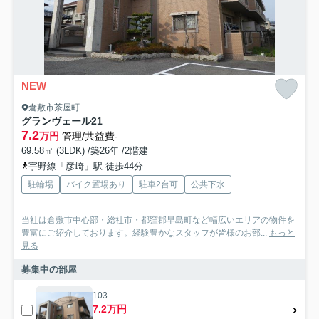
NEW
倉敷市茶屋町
グランヴェール21
7.2
万円
管理/共益費-
69.58㎡ (3LDK) /築26年 /2階建
宇野線「彦崎」駅 徒歩44分
駐輪場
バイク置場あり
駐車2台可
公共下水
当社は倉敷市中心部・総社市・都窪郡早島町など幅広いエリアの物件を
豊富にご紹介しております。経験豊かなスタッフが皆様のお部...
もっと
見る
募集中の部屋
103
7.2万円