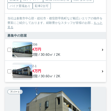
バイク置場あり
駐車2台可
当社は倉敷市中心部・総社市・都窪郡早島町など幅広いエリアの物件を
豊富にご紹介しております。経験豊かなスタッフが皆様のお部...
もっと
見る
募集中の部屋
206
4万円
2階 / 30.60㎡ / 2K
2-1
4万円
2階 / 30.60㎡ / 2K
アパート