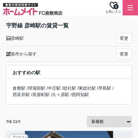
0
お気に入り
宇野線 彦崎駅の賃貸一覧
彦崎駅
変更
条件から探す
変更
おすすめの駅
倉敷駅
/
球場前駅
/
中庄駅
/
総社駅
/
東総社駅
/
早島駅
/
西富井駅
/
茶屋町駅
/
久々原駅
/
西阿知駅
7
棟
11
件
アパート