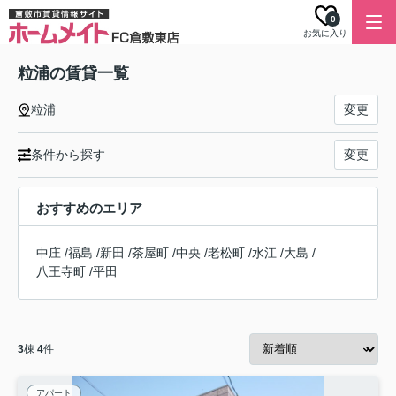
0
お気に入り
粒浦の賃貸一覧
粒浦
変更
条件から探す
変更
おすすめのエリア
中庄
/
福島
/
新田
/
茶屋町
/
中央
/
老松町
/
水江
/
大島
/
八王寺町
/
平田
3
棟
4
件
アパート