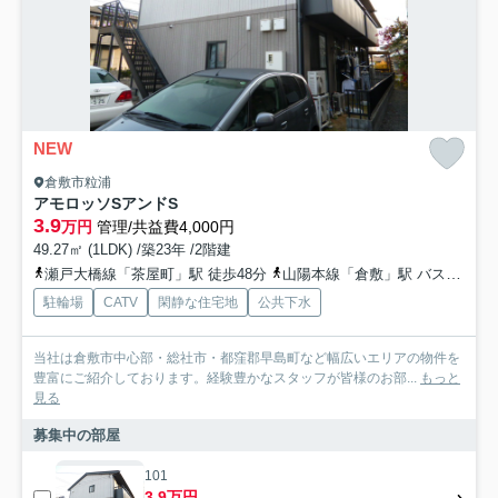
NEW
倉敷市粒浦
アモロッソSアンドS
3.9
万円
管理/共益費4,000円
49.27㎡ (1LDK) /築23年 /2階建
瀬戸大橋線「茶屋町」駅 徒歩48分
山陽本線「倉敷」駅 バス24分 下電バス「有城」 停歩6分
駐輪場
CATV
閑静な住宅地
公共下水
当社は倉敷市中心部・総社市・都窪郡早島町など幅広いエリアの物件を
豊富にご紹介しております。経験豊かなスタッフが皆様のお部...
もっと
見る
募集中の部屋
101
3.9万円