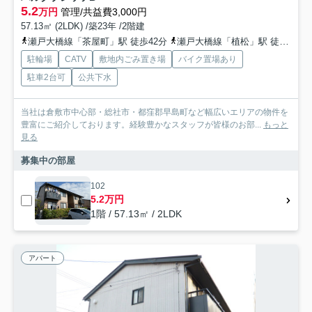
5.2
万円
管理/共益費3,000円
57.13㎡ (2LDK) /築23年 /2階建
瀬戸大橋線「茶屋町」駅 徒歩42分
瀬戸大橋線「植松」駅 徒歩46分
駐輪場
CATV
敷地内ごみ置き場
バイク置場あり
駐車2台可
公共下水
当社は倉敷市中心部・総社市・都窪郡早島町など幅広いエリアの物件を
豊富にご紹介しております。経験豊かなスタッフが皆様のお部...
もっと
見る
募集中の部屋
102
5.2万円
1階 / 57.13㎡ / 2LDK
アパート