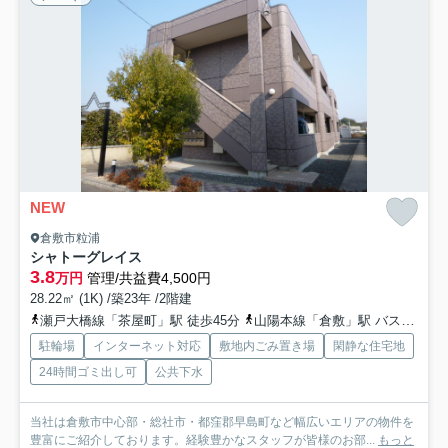
NEW
倉敷市粒浦
シャトーグレイス
3.8
万円
管理/共益費4,500円
28.22㎡ (1K) /築23年 /2階建
瀬戸大橋線「茶屋町」駅 徒歩45分
山陽本線「倉敷」駅 バス24分 下電バス「有城」 停歩6分
駐輪場
インターネット対応
敷地内ごみ置き場
閑静な住宅地
24時間ゴミ出し可
公共下水
当社は倉敷市中心部・総社市・都窪郡早島町など幅広いエリアの物件を
豊富にご紹介しております。経験豊かなスタッフが皆様のお部...
もっと