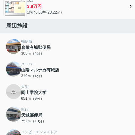
105
3.8万円
1階 / 8.53坪(28.22㎡)
周辺施設
郵便局
倉敷有城郵便局
305ｍ（4分）
スーパー
山陽マルナカ有城店
319ｍ（4分）
大学
岡山学院大学
651ｍ（9分）
銀行
天城郵便局
752ｍ（10分）
コンビニエンスストア