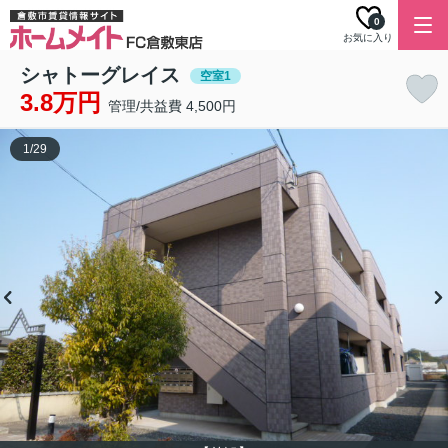
0
お気に入り
シャトーグレイス
空室1
3.8万円
管理/共益費 4,500円
1
/
29