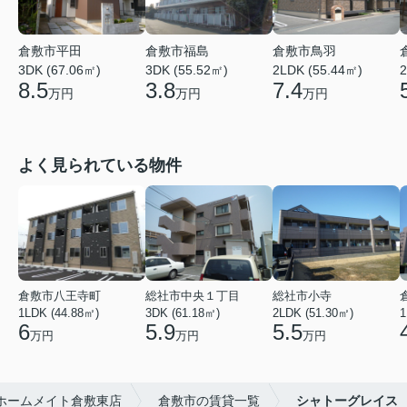
倉敷市平田
倉敷市福島
倉敷市鳥羽
3DK (67.06㎡)
3DK (55.52㎡)
2LDK (55.44㎡)
2
8.5
3.8
7.4
万円
万円
万円
よく見られている物件
倉敷市八王寺町
総社市中央１丁目
総社市小寺
1LDK (44.88㎡)
3DK (61.18㎡)
2LDK (51.30㎡)
1
6
5.9
5.5
万円
万円
万円
ホームメイト倉敷東店
倉敷市の賃貸一覧
シャトーグレイス