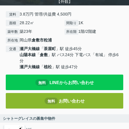
【外観】
3.8万円 管理/共益費 4,500円
賃料
28.22㎡
1K
面積
間取り
築23年
1階/2階建
築年数
所在階
岡山県
倉敷市
粒浦
所在地
瀬戸大橋線
「
茶屋町
」駅 徒歩45分
交通
山陽本線
「
倉敷
」駅 バス24分 下電バス「有城」 停歩6
分
瀬戸大橋線
「
植松
」駅 徒歩47分
LINEからお問い合わせ
無料
お問い合わせ
無料
シャトーグレイスの募集中物件