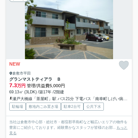
NEW
倉敷市平田
グランマストティアラ Ｂ
7.3
万円
管理/共益費5,000円
69.13㎡ (3LDK) /築17年 /2階建
瀬戸大橋線「茶屋町」駅 バス21分 下電バス「南幸町しげい病院前」 停歩21分
駐輪場
敷地内ごみ置き場
駐車2台可
公共下水
当社は倉敷市中心部・総社市・都窪郡早島町など幅広いエリアの物件を
豊富にご紹介しております。経験豊かなスタッフが皆様のお部...
もっと
見る