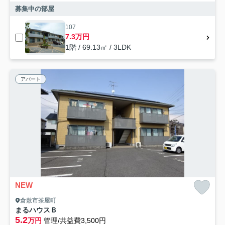
募集中の部屋
107
7.3万円
1階 / 69.13㎡ / 3LDK
アパート
NEW
倉敷市茶屋町
まるハウスＢ
5.2
万円
管理/共益費3,500円