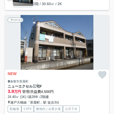
2階 / 30.60㎡ / 2K
アパート
NEW
倉敷市茶屋町
ニューエクセル三宅F
3.9
万円
管理/共益費4,500円
24.40㎡ (1K) /築28年 /2階建
瀬戸大橋線「茶屋町」駅 徒歩3分
駐輪場
CATV
敷地内ごみ置き場
公共下水