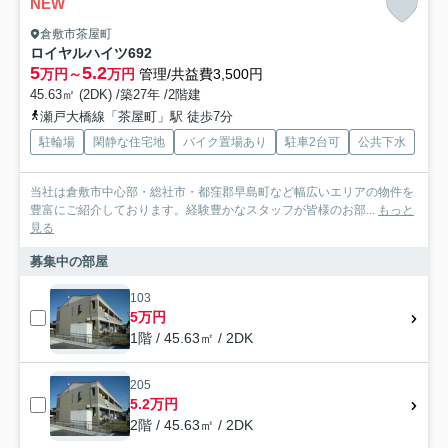
NEW
倉敷市茶屋町
ロイヤルハイツ692
5
5.2
万円～
万円
管理/共益費3,500円
45.63㎡ (2DK) /築27年 /2階建
瀬戸大橋線「茶屋町」駅 徒歩7分
駐輪場
閑静な住宅地
バイク置場あり
駐車2台可
公共下水
当社は倉敷市中心部・総社市・都窪郡早島町など幅広いエリアの物件を
豊富にご紹介しております。経験豊かなスタッフが皆様のお部...
もっと
見る
募集中の部屋
103
5万円
1階 / 45.63㎡ / 2DK
205
5.2万円
2階 / 45.63㎡ / 2DK