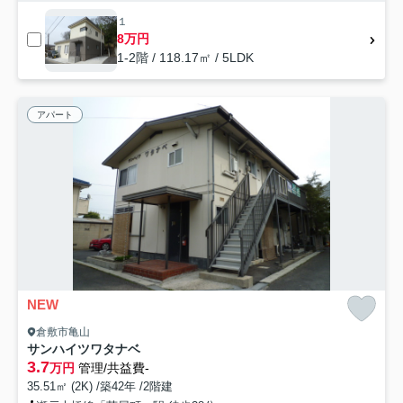
１
8万円
1-2階 / 118.17㎡ / 5LDK
アパート
NEW
倉敷市亀山
サンハイツワタナベ
3.7
万円
管理/共益費-
35.51㎡ (2K) /築42年 /2階建