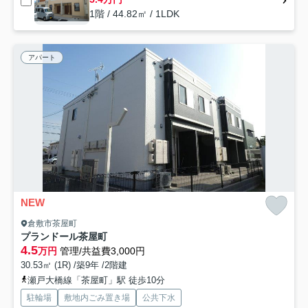
1階 / 44.82㎡ / 1LDK
アパート
NEW
倉敷市茶屋町
プランドール茶屋町
4.5
万円
管理/共益費3,000円
30.53㎡ (1R) /築9年 /2階建
瀬戸大橋線「茶屋町」駅 徒歩10分
駐輪場
敷地内ごみ置き場
公共下水