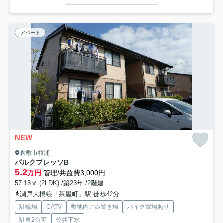
アパート
NEW
倉敷市粒浦
パルクプレッソB
5.2
万円
管理/共益費3,000円
57.13㎡ (2LDK) /築23年 /2階建
瀬戸大橋線「茶屋町」駅 徒歩42分
駐輪場
CATV
敷地内ごみ置き場
バイク置場あり
駐車2台可
公共下水