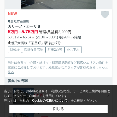
NEW
倉敷市茶屋町
カリーノ・カーサＢ
5
5.75
万円～
万円
管理/共益費2,200円
53.51㎡～65.57㎡ (2LDK～3LDK) /築26年 /2階建
瀬戸大橋線「茶屋町」駅 徒歩7分
駐輪場
閑静な住宅地
駐車2台可
公共下水
当社は倉敷市中心部・総社市・都窪郡早島町など幅広いエリアの物件を
豊富にご紹介しております。経験豊かなスタッフが皆様のお部...
もっと
見る
募集中の部屋
102
当サイトでは、お客様の当サイト利用状況把握、サービス向上検討を目的と
5万円
して、クッキー（Cookie）を使用しています。
1階 / 53.51㎡ / 2LDK
詳しくは、当社の
「Cookieの取扱いについて」
をご確認ください。
閉じる
201