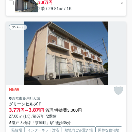
3.8万円
2階 / 29.81㎡ / 1K
アパート
NEW
倉敷市藤戸町天城
グリーンヒルズＦ
3.7
3.8
万円～
万円
管理/共益費3,000円
27.08㎡ (1K) /築37年 /2階建
瀬戸大橋線「茶屋町」駅 徒歩35分
駐輪場
インターネット対応
敷地内ごみ置き場
閑静な住宅地