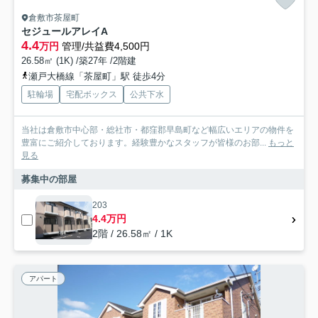
倉敷市茶屋町
セジュールアレイA
4.4
万円
管理/共益費4,500円
26.58㎡ (1K) /築27年 /2階建
瀬戸大橋線「茶屋町」駅 徒歩4分
駐輪場
宅配ボックス
公共下水
当社は倉敷市中心部・総社市・都窪郡早島町など幅広いエリアの物件を
豊富にご紹介しております。経験豊かなスタッフが皆様のお部...
もっと
見る
募集中の部屋
203
4.4万円
2階 / 26.58㎡ / 1K
アパート