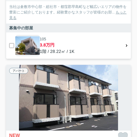
当社は倉敷市中心部・総社市・都窪郡早島町など幅広いエリアの物件を
豊富にご紹介しております。経験豊かなスタッフが皆様のお部...
もっと
見る
募集中の部屋
105
3.8万円
1階 / 28.22㎡ / 1K
アパート
NEW