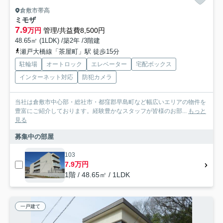
倉敷市帯高
ミモザ
7.9
万円
管理/共益費8,500円
48.65㎡ (1LDK) /築2年 /3階建
瀬戸大橋線「茶屋町」駅 徒歩15分
駐輪場
オートロック
エレベーター
宅配ボックス
インターネット対応
防犯カメラ
当社は倉敷市中心部・総社市・都窪郡早島町など幅広いエリアの物件を
豊富にご紹介しております。経験豊かなスタッフが皆様のお部...
もっと
見る
募集中の部屋
103
7.9万円
1階 / 48.65㎡ / 1LDK
一戸建て