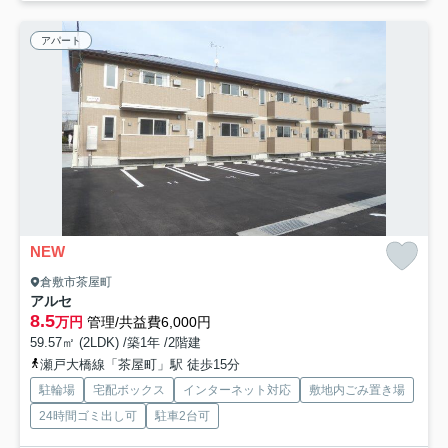
アパート
NEW
倉敷市茶屋町
アルセ
8.5
万円
管理/共益費6,000円
59.57㎡ (2LDK) /築1年 /2階建
瀬戸大橋線「茶屋町」駅 徒歩15分
駐輪場
宅配ボックス
インターネット対応
敷地内ごみ置き場
24時間ゴミ出し可
駐車2台可