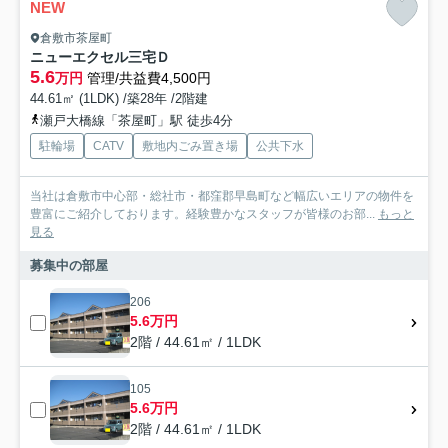
NEW
倉敷市茶屋町
ニューエクセル三宅Ｄ
5.6
万円
管理/共益費4,500円
44.61㎡ (1LDK) /築28年 /2階建
瀬戸大橋線「茶屋町」駅 徒歩4分
駐輪場
CATV
敷地内ごみ置き場
公共下水
当社は倉敷市中心部・総社市・都窪郡早島町など幅広いエリアの物件を
豊富にご紹介しております。経験豊かなスタッフが皆様のお部...
もっと
見る
募集中の部屋
206
5.6万円
2階 / 44.61㎡ / 1LDK
105
5.6万円
2階 / 44.61㎡ / 1LDK