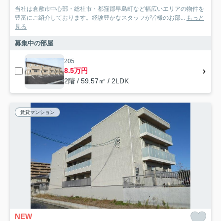
当社は倉敷市中心部・総社市・都窪郡早島町など幅広いエリアの物件を
豊富にご紹介しております。経験豊かなスタッフが皆様のお部...
もっと
見る
募集中の部屋
205
8.5万円
2階 / 59.57㎡ / 2LDK
賃貸マンション
NEW