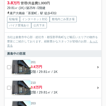
3.8
万円
管理/共益費1,000円
29.81㎡ (1K) /築25年 /2階建
瀬戸大橋線「茶屋町」駅 徒歩43分
駐輪場
インターネット対応
敷地内ごみ置き場
バイク置場あり
公共下水
当社は倉敷市中心部・総社市・都窪郡早島町など幅広いエリアの物件を
豊富にご紹介しております。経験豊かなスタッフが皆様のお部...
もっと
見る
募集中の部屋
201
3.8万円
2階 / 29.81㎡ / 1K
210
3.8万円
2階 / 29.81㎡ / 1K
203