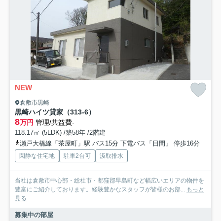
NEW
倉敷市黒崎
黒崎ハイツ貸家（313-6）
8
万円
管理/共益費-
118.17㎡ (5LDK) /築58年 /2階建
瀬戸大橋線「茶屋町」駅 バス15分 下電バス「日間」 停歩16分
閑静な住宅地
駐車2台可
汲取排水
当社は倉敷市中心部・総社市・都窪郡早島町など幅広いエリアの物件を
豊富にご紹介しております。経験豊かなスタッフが皆様のお部...
もっと
見る
募集中の部屋