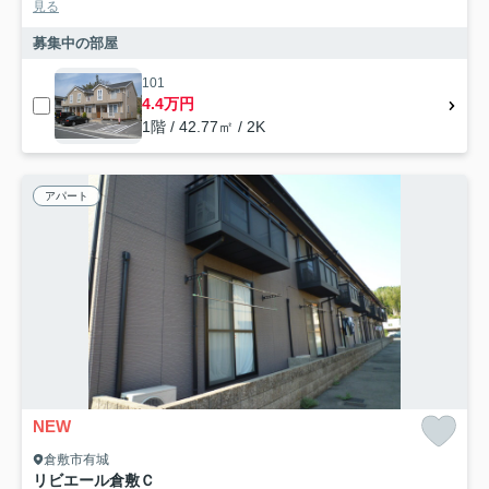
見る
募集中の部屋
101
4.4万円
1階 / 42.77㎡ / 2K
アパート
NEW
倉敷市有城
リビエール倉敷Ｃ