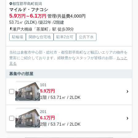
都窪郡早島町前潟
マイルド・フナコシ
5.9
6.1
万円～
万円
管理/共益費4,000円
53.71㎡ (2LDK) /築22年 /2階建
瀬戸大橋線「茶屋町」駅 徒歩39分
駐輪場
閑静な住宅地
駐車2台可
公共下水
当社は倉敷市中心部・総社市・都窪郡早島町など幅広いエリアの物件を
豊富にご紹介しております。経験豊かなスタッフが皆様のお部...
もっと
見る
募集中の部屋
101
5.9万円
1階 / 53.71㎡ / 2LDK
201
6.1万円
2階 / 53.71㎡ / 2LDK