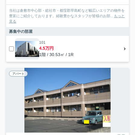
当社は倉敷市中心部・総社市・都窪郡早島町など幅広いエリアの物件を
豊富にご紹介しております。経験豊かなスタッフが皆様のお部...
もっと
見る
募集中の部屋
101
4.5万円
1階 / 30.53㎡ / 1R
アパート