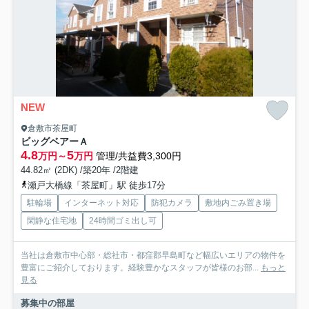
NEW
倉敷市茶屋町
ビッグベアーＡ
4.8
5
万円～
万円
管理/共益費3,300円
44.82㎡ (2DK) /築20年 /2階建
瀬戸大橋線「茶屋町」駅 徒歩17分
駐輪場
インターネット対応
防犯カメラ
敷地内ごみ置き場
閑静な住宅地
24時間ゴミ出し可
当社は倉敷市中心部・総社市・都窪郡早島町など幅広いエリアの物件を
豊富にご紹介しております。経験豊かなスタッフが皆様のお部...
もっと
見る
募集中の部屋