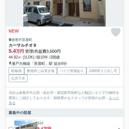
NEW
倉敷市茶屋町
カーサルチオＢ
5.4
万円
管理/共益費3,500円
44.82㎡ (1LDK) /築10年 /2階建
瀬戸大橋線「茶屋町」駅 徒歩8分
駐輪場
敷地内ごみ置き場
バイク置場あり
24時間ゴミ出し可
公共下水
当社は倉敷市中心部・総社市・都窪郡早島町など幅広いエリアの物件を
豊富にご紹介しております。経験豊かなスタッフが皆様のお部...
もっと
見る
募集中の部屋
102
5.4万円