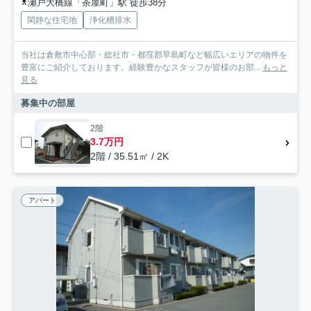
瀬戸大橋線「茶屋町」駅 徒歩38分
閑静な住宅地
浄化槽排水
当社は倉敷市中心部・総社市・都窪郡早島町など幅広いエリアの物件を
豊富にご紹介しております。経験豊かなスタッフが皆様のお部...
もっと
見る
募集中の部屋
2階
3.7万円
2階 / 35.51㎡ / 2K
アパート