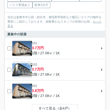
バイク置場あり
駐車2台可
当社は倉敷市中心部・総社市・都窪郡早島町など幅広いエリアの物件を
豊富にご紹介しております。経験豊かなスタッフが皆様のお部...
もっと
見る
募集中の部屋
101
3.7万円
1階 / 27.08㎡ / 1K
102
3.7万円
1階 / 27.08㎡ / 1K
202
3.8万円
2階 / 27.08㎡ / 1K
すべて見る（全4戸）