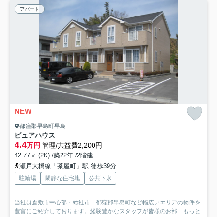
アパート
NEW
都窪郡早島町早島
ピュアハウス
4.4
万円
管理/共益費2,200円
42.77㎡ (2K) /築22年 /2階建
瀬戸大橋線「茶屋町」駅 徒歩39分
駐輪場
閑静な住宅地
公共下水
当社は倉敷市中心部・総社市・都窪郡早島町など幅広いエリアの物件を
豊富にご紹介しております。経験豊かなスタッフが皆様のお部...
もっと