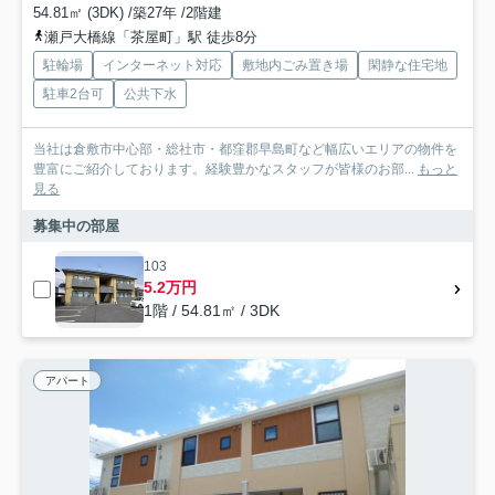
54.81㎡ (3DK) /築27年 /2階建
瀬戸大橋線「茶屋町」駅 徒歩8分
駐輪場
インターネット対応
敷地内ごみ置き場
閑静な住宅地
駐車2台可
公共下水
当社は倉敷市中心部・総社市・都窪郡早島町など幅広いエリアの物件を
豊富にご紹介しております。経験豊かなスタッフが皆様のお部...
もっと
見る
募集中の部屋
103
5.2万円
1階 / 54.81㎡ / 3DK
アパート