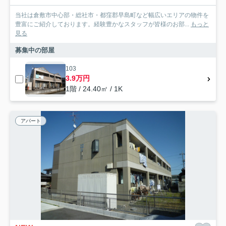
当社は倉敷市中心部・総社市・都窪郡早島町など幅広いエリアの物件を
豊富にご紹介しております。経験豊かなスタッフが皆様のお部...
もっと
見る
募集中の部屋
103
3.9万円
1階 / 24.40㎡ / 1K
アパート