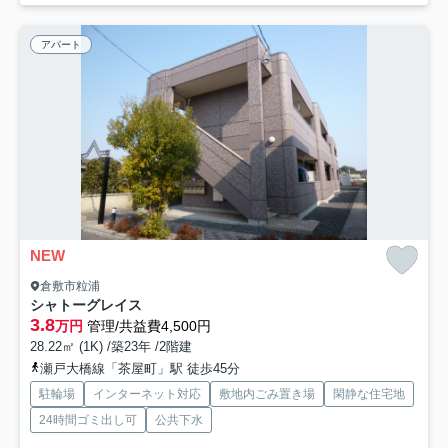
アパート
NEW
倉敷市粒浦
シャトーグレイス
3.8
万円
管理/共益費4,500円
28.22㎡ (1K) /築23年 /2階建
瀬戸大橋線「茶屋町」駅 徒歩45分
駐輪場
インターネット対応
敷地内ごみ置き場
閑静な住宅地
24時間ゴミ出し可
公共下水