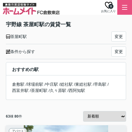
0
お気に入り
宇野線 茶屋町駅の賃貸一覧
茶屋町駅
変更
条件から探す
変更
おすすめの駅
倉敷駅
/
球場前駅
/
中庄駅
/
総社駅
/
東総社駅
/
早島駅
/
西富井駅
/
茶屋町駅
/
久々原駅
/
西阿知駅
63
棟
80
件
アパート