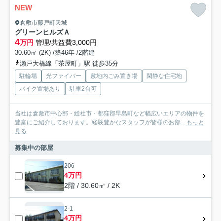
NEW
倉敷市藤戸町天城
グリーンヒルズＡ
4
万円
管理/共益費3,000円
30.60㎡ (2K) /築46年 /2階建
瀬戸大橋線「茶屋町」駅 徒歩35分
駐輪場
光ファイバー
敷地内ごみ置き場
閑静な住宅地
バイク置場あり
駐車2台可
当社は倉敷市中心部・総社市・都窪郡早島町など幅広いエリアの物件を
豊富にご紹介しております。経験豊かなスタッフが皆様のお部...
もっと
見る
募集中の部屋
206
4万円
2階 / 30.60㎡ / 2K
2-1
4万円