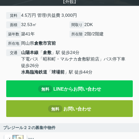
【外観】
4.5万円 管理/共益費 3,000円
賃料
32.53㎡
2DK
面積
間取り
築41年
2階/2階建
築年数
所在階
岡山県
倉敷市
宮前
所在地
山陽本線
「
倉敷
」駅 徒歩24分
交通
下電バス「昭和町・マルナカ倉敷駅前店」バス停下車
徒歩26分
水島臨海鉄道
「
球場前
」駅 徒歩44分
LINEからお問い合わせ
無料
お問い合わせ
無料
プレジール２２の募集中物件