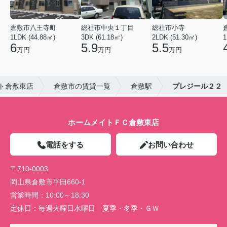
倉敷市八王寺町
総社市中央１丁目
総社市小寺
1LDK (44.88㎡)
3DK (61.18㎡)
2LDK (51.30㎡)
1
6
5.9
5.5
万円
万円
万円
ト倉敷東店
倉敷市の賃貸一覧
倉敷駅
プレジール２２
ホームメイトＦＣ倉敷東店
電話をする
お問い合わせ
〒710-0003
岡山県倉敷市平田660-1
営業時間：
10:00～18:30
定休日：
毎週火曜日水曜日 夏季・冬季・ＧＷ