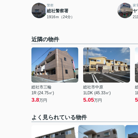
警察
家
総社警察署
ヤ
1916ｍ（24分）
2
近隣の物件
総社市三輪
総社市中原
1R (24.75㎡)
1LDK (45.33㎡)
1
3.8
5.05
5
万円
万円
よく見られている物件