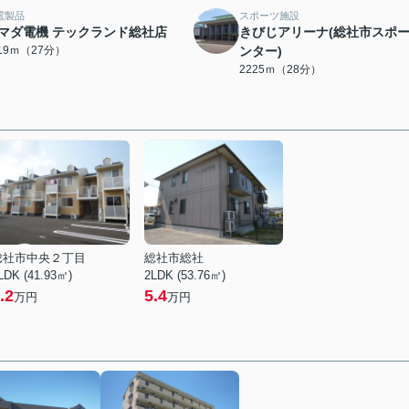
電製品
スポーツ施設
マダ電機 テックランド総社店
きびじアリーナ(総社市スポ
119ｍ（27分）
ンター)
2225ｍ（28分）
総社市中央２丁目
総社市総社
LDK (41.93㎡)
2LDK (53.76㎡)
.2
5.4
万円
万円