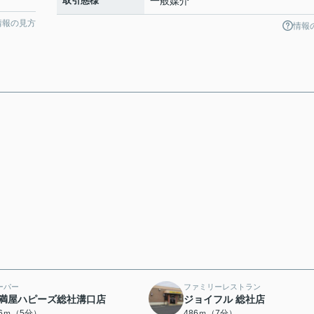
取引態様
一般媒介
情報の見方
情報
ーパー
ファミリーレストラン
満屋ハピーズ総社溝口店
ジョイフル 総社店
96ｍ（5分）
486ｍ（7分）