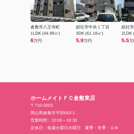
倉敷市八王寺町
総社市中央１丁目
総社市
1LDK (44.88㎡)
3DK (61.18㎡)
2LDK 
6
5.9
5.5
万円
万円
万
ホームメイトＦＣ倉敷東店
〒710-0003
岡山県倉敷市平田660-1
営業時間：
10:00～18:30
定休日：
毎週火曜日水曜日 夏季・冬季・ＧＷ