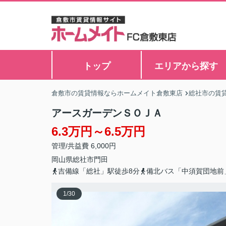
トップ
エリアから探す
倉敷市の賃貸情報ならホームメイト倉敷東店
総社市の賃
アースガーデンＳＯＪＡ
6.3万円～6.5万円
管理/共益費 6,000円
岡山県
総社市
門田
吉備線「総社」駅徒歩8分
備北バス「中須賀団地前
1
/
30