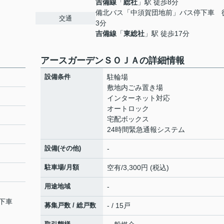
吉備線
「
総社
」駅 徒歩8分
備北バス「中須賀団地前」バス停下車 
交通
3分
吉備線
「
東総社
」駅 徒歩17分
アースガーデンＳＯＪＡの詳細情報
設備条件
駐輪場
敷地内ごみ置き場
インターネット対応
オートロック
宅配ボックス
24時間緊急通報システム
設備(その他)
-
駐車場/月額
空有/3,300円 (税込)
用途地域
-
停下車
募集戸数 / 総戸数
- / 15戸