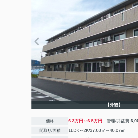
【外観】
6.3万円～6.5万円
管理/共益費
6,
価格
1LDK～2K/37.03㎡～40.07㎡
間取り/面積