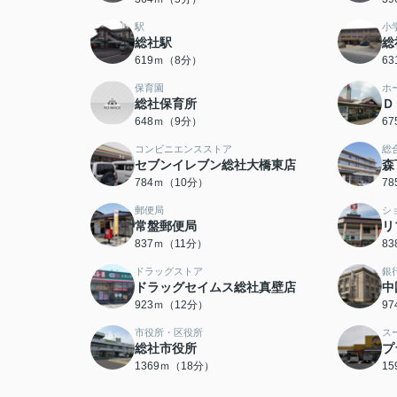
駅
小
総社駅
総
619ｍ（8分）
6
保育園
ホ
総社保育所
Ｄ
648ｍ（9分）
6
コンビニエンスストア
総
セブンイレブン総社大橋東店
森
784ｍ（10分）
7
郵便局
シ
常盤郵便局
リ
837ｍ（11分）
8
ドラッグストア
銀
ドラッグセイムス総社真壁店
中
923ｍ（12分）
9
市役所・区役所
ス
総社市役所
プ
1369ｍ（18分）
1