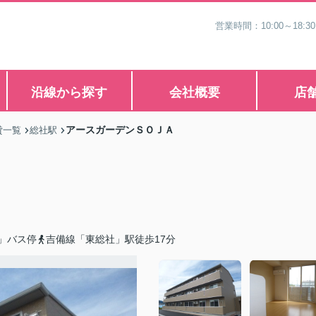
営業時間：10:00～1
沿線から探す
会社概要
店
アースガーデンＳＯＪＡ
貸一覧
総社駅
」バス停
吉備線「東総社」駅徒歩17分