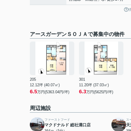
アースガーデンＳＯＪＡで募集中の物件
205
301
12.12坪 (40.07㎡)
11.20坪 (37.03㎡)
6.5
6.3
万円(5363.04円/坪)
万円(5625円/坪)
周辺施設
ファーストフード
ス
マクドナルド 総社溝口店
天
364ｍ（5分）
3