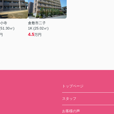
小寺
倉敷市二子
(51.30㎡)
1K (25.02㎡)
4.5
円
万円
トップページ
スタッフ
お客様の声