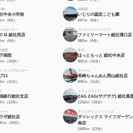
学校
幼稚園
社中央小学校
いじりの認定こども園
31ｍ（8分）
647ｍ（9分）
ームセンター
コンビニエンスストア
ＣＭ 総社西店
ファミリーマート総社溝口店
75ｍ（9分）
680ｍ（9分）
合病院
弁当
下病院
ほっともっと 総社中央店
85ｍ（10分）
802ｍ（11分）
ョッピングセンター
ラーメン
ブ21
長崎ちゃんめん岡山総社店
38ｍ（11分）
856ｍ（11分）
行
ドラッグストア
国銀行総社支店
ZAG ZAG(ザグザグ) 総社真
74ｍ（13分）
1252ｍ（16分）
ーパー
ディスカウントショップ
ラザ総社店
ダイレックス ライフガーデ
591ｍ（20分）
南店
1683ｍ（22分）