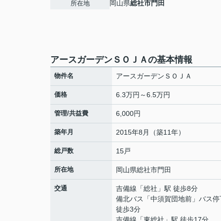
岡山県
総社市
門田
所在地
アースガーデンＳＯＪＡの基本情報
物件名
アースガーデンＳＯＪＡ
価格
6.3万円～6.5万円
管理/共益費
6,000円
築年月
2015年8月（築11年）
総戸数
15戸
所在地
岡山県
総社市
門田
交通
吉備線
「
総社
」駅 徒歩8分
備北バス「中須賀団地前」バス
徒歩3分
吉備線
「
東総社
」駅 徒歩17分