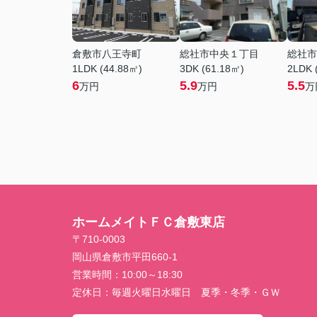
倉敷市八王寺町
総社市中央１丁目
総社市
1LDK (44.88㎡)
3DK (61.18㎡)
2LDK 
6
5.9
5.5
万円
万円
万
ホームメイトＦＣ倉敷東店
〒710-0003
岡山県倉敷市平田660-1
営業時間：
10:00～18:30
定休日：
毎週火曜日水曜日 夏季・冬季・ＧＷ