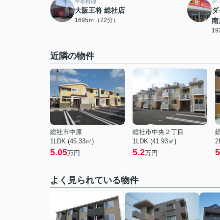
中華料理
デ
大阪王将 総社店
ダ
1695ｍ（22分）
南
1
近隣の物件
総社市中原
総社市中央２丁目
1LDK (45.33㎡)
1LDK (41.93㎡)
2
5.05
5.2
5
万円
万円
よく見られている物件