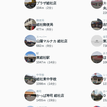
プラザ総社店
ス
104ｍ（2分）
央
2
郵便局
フ
総社郵便局
吉
477ｍ（6分）
5
スーパー
保
山陽マルナカ 総社店
第
682ｍ（9分）
7
駅
弁
東総社駅
ほ
1047ｍ（14分）
1
中学校
シ
総社東中学校
リ
1098ｍ（14分）
1
寿司
ホ
かっぱ寿司 総社店
Ｄ
1455ｍ（19分）
1