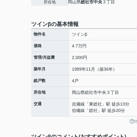
岡山県
総社市
中央
３丁目
所在地
ツインβの基本情報
物件名
ツインβ
価格
4.7万円
管理/共益費
2,000円
築年月
1989年11月（築36年）
総戸数
4戸
所在地
岡山県
総社市
中央
３丁目
交通
吉備線
「
東総社
」駅 徒歩13分
伯備線
「
総社
」駅 徒歩20分
ツインβのコメント(おすすめポイント)