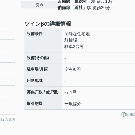
吉備線
「
東総社
」駅 徒歩13分
交通
伯備線
「
総社
」駅 徒歩20分
ツインβの詳細情報
設備条件
閑静な住宅地
駐輪場
駐車2台可
設備(その他)
-
駐車場/月額
空有/0円
用途地域
-
募集戸数 / 総戸数
- / 4戸
取引態様
一般媒介
情報
情報の見方