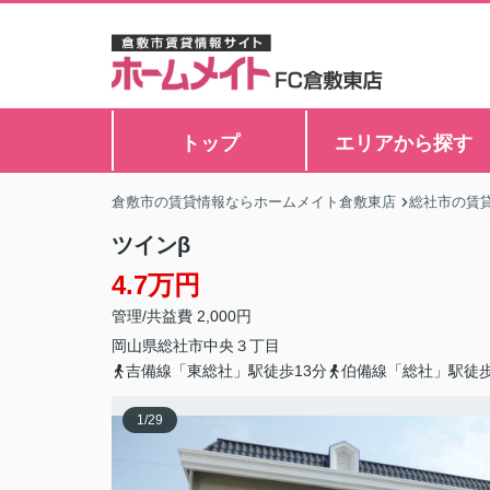
トップ
エリアから探す
倉敷市の賃貸情報ならホームメイト倉敷東店
総社市の賃
ツインβ
4.7万円
管理/共益費 2,000円
岡山県
総社市
中央
３丁目
吉備線「東総社」駅徒歩13分
伯備線「総社」駅徒歩
1
/
29