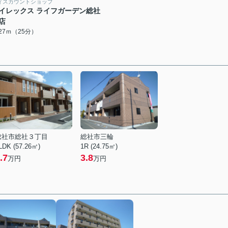
ィスカウントショップ
イレックス ライフガーデン総社
店
927ｍ（25分）
総社市総社３丁目
総社市三輪
LDK (57.26㎡)
1R (24.75㎡)
.7
3.8
万円
万円