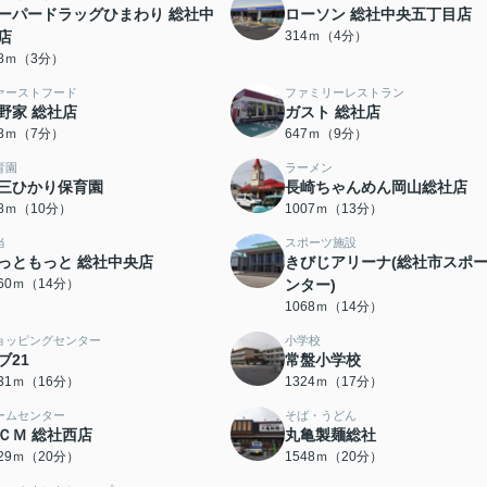
ーパードラッグひまわり 総社中
ローソン 総社中央五丁目店
店
314ｍ（4分）
28ｍ（3分）
ァーストフード
ファミリーレストラン
野家 総社店
ガスト 総社店
48ｍ（7分）
647ｍ（9分）
育園
ラーメン
三ひかり保育園
長崎ちゃんめん岡山総社店
38ｍ（10分）
1007ｍ（13分）
当
スポーツ施設
っともっと 総社中央店
きびじアリーナ(総社市スポ
060ｍ（14分）
ンター)
1068ｍ（14分）
ョッピングセンター
小学校
ブ21
常盤小学校
231ｍ（16分）
1324ｍ（17分）
ームセンター
そば・うどん
ＣＭ 総社西店
丸亀製麺総社
529ｍ（20分）
1548ｍ（20分）