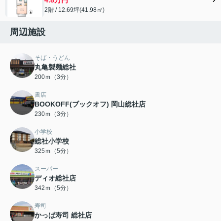
2階 / 12.69坪(41.98㎡)
周辺施設
そば・うどん
丸亀製麺総社
200ｍ（3分）
書店
BOOKOFF(ブックオフ) 岡山総社店
230ｍ（3分）
小学校
総社小学校
325ｍ（5分）
スーパー
ディオ総社店
342ｍ（5分）
寿司
かっぱ寿司 総社店