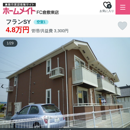
0
お気に入り
フランSY
空室1
4.8万円
管理/共益費 3,300円
1
/
29