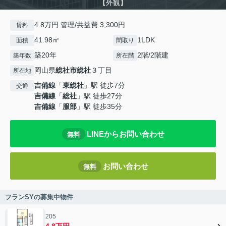
【外観】
4.8万円 管理/共益費 3,300円
賃料
41.98㎡
1LDK
面積
間取り
築20年
2階/2階建
築年数
所在階
岡山県
総社市
総社
３丁目
所在地
吉備線
「
東総社
」駅 徒歩7分
交通
吉備線
「
総社
」駅 徒歩27分
吉備線
「
服部
」駅 徒歩35分
LINEからお問い合わせ
無料
お問い合わせ
無料
フランSYの募集中物件
205
4.8万円