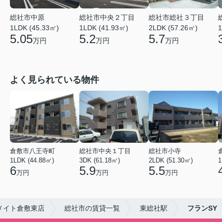
総社市中原
総社市中央２丁目
総社市総社３丁目
1LDK (45.33㎡)
1LDK (41.93㎡)
2LDK (57.26㎡)
1
5.05
5.2
5.7
万円
万円
万円
よく見られている物件
倉敷市八王寺町
総社市中央１丁目
総社市小寺
1LDK (44.88㎡)
3DK (61.18㎡)
2LDK (51.30㎡)
1
6
5.9
5.5
万円
万円
万円
メイト倉敷東店
総社市の賃貸一覧
東総社駅
フランSY