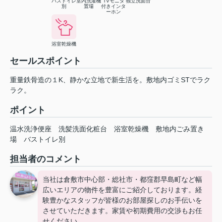
バストイレ
室内洗濯機
TVモニタ
独立洗面台
別
置場
付きインタ
ーホン
浴室乾燥機
セールスポイント
重量鉄骨造の１K、静かな立地で新生活を。敷地内ゴミSTでラク
ラク。
ポイント
温水洗浄便座
洗髪洗面化粧台
浴室乾燥機
敷地内ごみ置き
場
バストイレ別
担当者のコメント
当社は倉敷市中心部・総社市・都窪郡早島町など幅
広いエリアの物件を豊富にご紹介しております。経
験豊かなスタッフが皆様のお部屋探しのお手伝いを
させていただきます。家賃や初期費用の交渉もお任
せください。