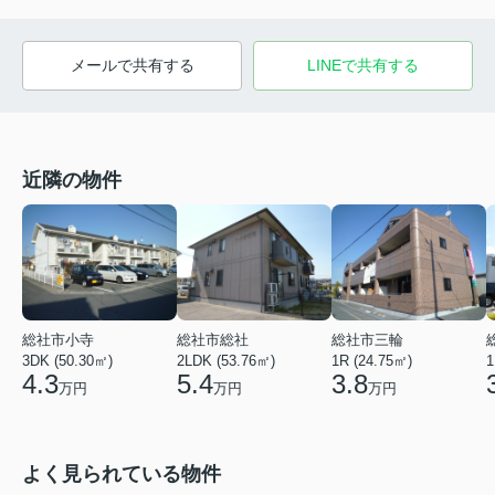
メールで共有する
LINEで共有する
近隣の物件
総社市小寺
総社市総社
総社市三輪
3DK (50.30㎡)
2LDK (53.76㎡)
1R (24.75㎡)
1
4.3
5.4
3.8
万円
万円
万円
よく見られている物件