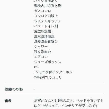
バイク置場あり
敷地内ごみ置き場
ガスコンロ
コンロ２口以上
システムキッチン
バス・トイレ別
浴室乾燥機
温水洗浄便座
洗髪洗面化粧台
シャワー
独立洗面台
エアコン
シューズボックス
BS
TVモニタ付インターホン
24時間ゴミ出し可
-
設備(その他)
居室がなんと9.1帖の広さ。ベッドを置いても
備考
ゆとりがあって、インテリアが楽しみです