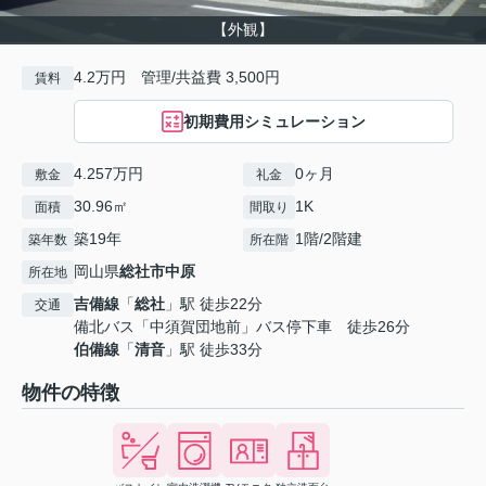
【外観】
4.2万円 管理/共益費 3,500円
賃料
初期費用シミュレーション
4.257万円
0ヶ月
敷金
礼金
30.96㎡
1K
面積
間取り
築19年
1階/2階建
築年数
所在階
岡山県
総社市
中原
所在地
吉備線
「
総社
」駅 徒歩22分
交通
備北バス「中須賀団地前」バス停下車 徒歩26分
伯備線
「
清音
」駅 徒歩33分
物件の特徴