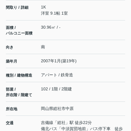
1K
間取り / 詳細
洋室 9.1帖 1室
30.96㎡ / -
面積 /
バルコニー面積
南
向き
2007年1月(築19年)
築年月
アパート / 鉄骨造
種別 / 建物構造
102 / 1階 / 2階建
部屋 /
所在階 / 階建て
岡山県
総社市
中原
所在地
吉備線
「
総社
」駅 徒歩22分
交通
備北バス「中須賀団地前」バス停下車 徒歩