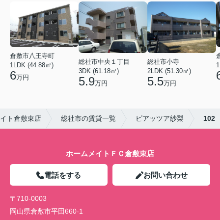
倉敷市八王寺町
総社市中央１丁目
総社市小寺
1LDK (44.88㎡)
1
3DK (61.18㎡)
2LDK (51.30㎡)
6
万円
5.9
5.5
万円
万円
イト倉敷東店
総社市の賃貸一覧
ピアッツア紗梨
102
ホームメイトＦＣ倉敷東店
電話をする
お問い合わせ
〒710-0003
岡山県倉敷市平田660-1