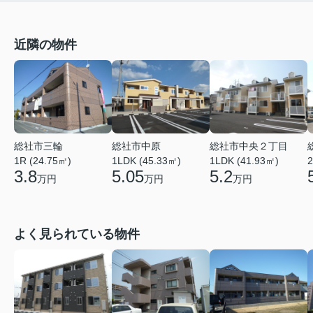
近隣の物件
総社市三輪
総社市中原
総社市中央２丁目
1R (24.75㎡)
1LDK (45.33㎡)
1LDK (41.93㎡)
2
3.8
5.05
5.2
万円
万円
万円
よく見られている物件