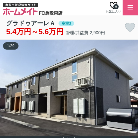
0
お気に入り
グラドゥアーレＡ
空室3
5.4万円～5.6万円
管理/共益費 2,900円
1
/
29