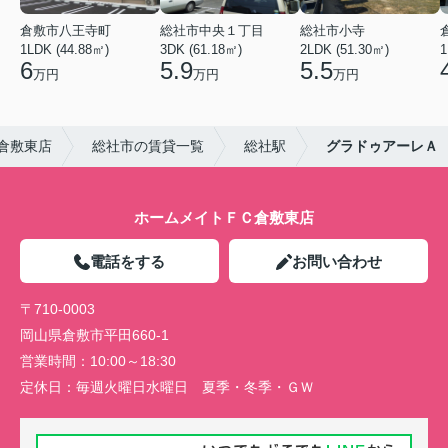
倉敷市八王寺町
総社市中央１丁目
総社市小寺
1LDK (44.88㎡)
3DK (61.18㎡)
2LDK (51.30㎡)
1
6
5.9
5.5
万円
万円
万円
倉敷東店
総社市の賃貸一覧
総社駅
グラドゥアーレＡ
ホームメイトＦＣ倉敷東店
電話をする
お問い合わせ
〒710-0003
岡山県倉敷市平田660-1
営業時間：
10:00～18:30
定休日：
毎週火曜日水曜日 夏季・冬季・ＧＷ