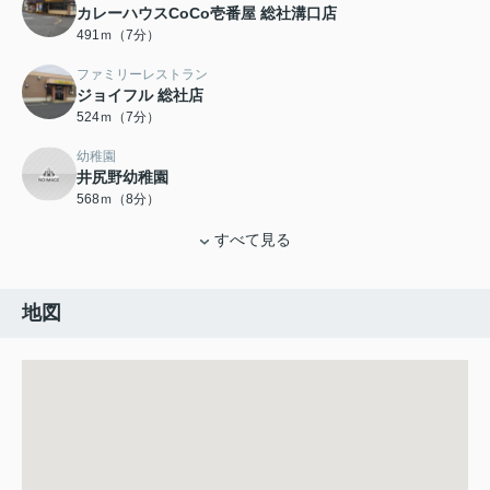
カレーハウスCoCo壱番屋 総社溝口店
491ｍ（7分）
ファミリーレストラン
ジョイフル 総社店
524ｍ（7分）
幼稚園
井尻野幼稚園
568ｍ（8分）
すべて見る
地図