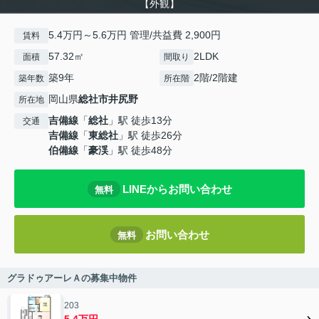
【外観】
5.4万円～5.6万円 管理/共益費 2,900円
賃料
57.32㎡
2LDK
面積
間取り
築9年
2階/2階建
築年数
所在階
岡山県
総社市
井尻野
所在地
吉備線
「
総社
」駅 徒歩13分
交通
吉備線
「
東総社
」駅 徒歩26分
伯備線
「
豪渓
」駅 徒歩48分
LINEからお問い合わせ
無料
お問い合わせ
無料
グラドゥアーレＡの募集中物件
203
5.4万円