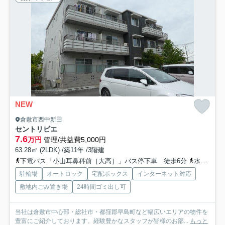
NEW
倉敷市西中新田
セントリビエ
7.6
万円
管理/共益費5,000円
63.28㎡ (2LDK) /築11年 /3階建
下電バス「小山耳鼻科前［大高］」バス停下車 徒歩6分
水島臨海鉄道「福井」駅 徒歩29分
駐輪場
オートロック
宅配ボックス
インターネット対応
敷地内ごみ置き場
24時間ゴミ出し可
当社は倉敷市中心部・総社市・都窪郡早島町など幅広いエリアの物件を
豊富にご紹介しております。経験豊かなスタッフが皆様のお部...
もっと