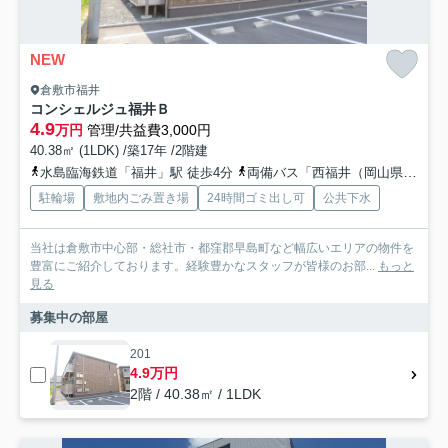
NEW
倉敷市福井
コンシェルジュ福井Ｂ
4.9
万円
管理/共益費3,000円
40.38㎡ (1LDK) /築17年 /2階建
水島臨海鉄道「福井」駅 徒歩4分
両備バス「西福井（岡山県）」バス停下車 徒歩6分
駐輪場
敷地内ごみ置き場
24時間ゴミ出し可
公共下水
当社は倉敷市中心部・総社市・都窪郡早島町など幅広いエリアの物件を
豊富にご紹介しております。経験豊かなスタッフが皆様のお部...
もっと
見る
募集中の部屋
201
4.9万円
2階 / 40.38㎡ / 1LDK