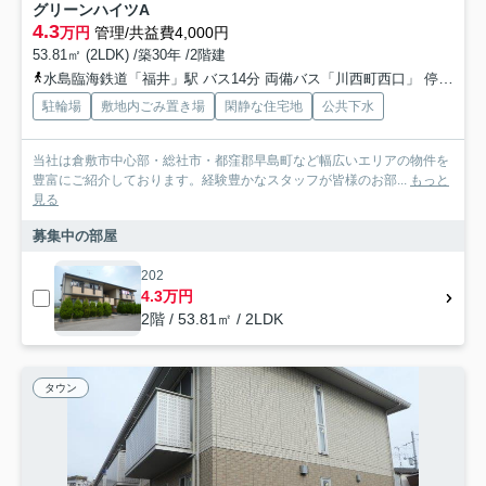
グリーンハイツA
4.3
万円
管理/共益費4,000円
53.81㎡ (2LDK) /築30年 /2階建
水島臨海鉄道「福井」駅 バス14分 両備バス「川西町西口」 停歩23分
駐輪場
敷地内ごみ置き場
閑静な住宅地
公共下水
当社は倉敷市中心部・総社市・都窪郡早島町など幅広いエリアの物件を
豊富にご紹介しております。経験豊かなスタッフが皆様のお部...
もっと
見る
募集中の部屋
202
4.3万円
2階 / 53.81㎡ / 2LDK
タウン