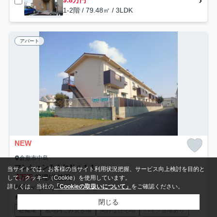
1-2階 / 79.48㎡ / 3LDK
アパート
NEW
倉敷市中島
マンションみふねＮｏ１１
当サイトでは、お客様の当サイト利用状況把握、サービス向上検討を目的と
4
万円
管理/共益費-
して、クッキー（Cookie）を使用しています。
詳しくは、当社の
「Cookieの取扱いについて」
をご確認ください。
44.71㎡ (2DK) /築37年 /2階建
水島臨海鉄道「福井」駅 徒歩10分
閉じる
駐輪場
敷地内ごみ置き場
閑静な住宅地
バイク置場あり