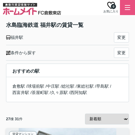
0
お気に入り
水島臨海鉄道 福井駅の賃貸一覧
福井駅
変更
条件から探す
変更
おすすめの駅
倉敷駅
/
球場前駅
/
中庄駅
/
総社駅
/
東総社駅
/
早島駅
/
西富井駅
/
茶屋町駅
/
久々原駅
/
西阿知駅
27
棟
31
件
賃貸マンション