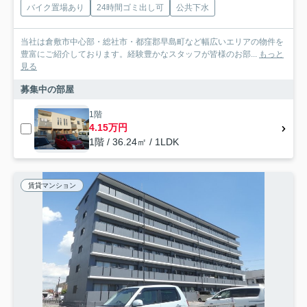
バイク置場あり
24時間ゴミ出し可
公共下水
当社は倉敷市中心部・総社市・都窪郡早島町など幅広いエリアの物件を
豊富にご紹介しております。経験豊かなスタッフが皆様のお部...
もっと
見る
募集中の部屋
1階
4.15万円
1階 / 36.24㎡ / 1LDK
賃貸マンション