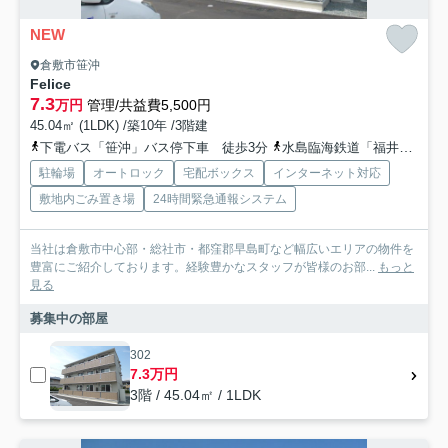
NEW
倉敷市笹沖
Felice
7.3
万円
管理/共益費5,500円
45.04㎡ (1LDK) /築10年 /3階建
下電バス「笹沖」バス停下車 徒歩3分
水島臨海鉄道「福井」駅 徒歩34分
駐輪場
オートロック
宅配ボックス
インターネット対応
敷地内ごみ置き場
24時間緊急通報システム
当社は倉敷市中心部・総社市・都窪郡早島町など幅広いエリアの物件を
豊富にご紹介しております。経験豊かなスタッフが皆様のお部...
もっと
見る
募集中の部屋
302
7.3万円
3階 / 45.04㎡ / 1LDK