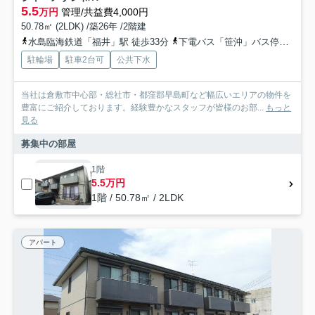
5.5
万円
管理/共益費4,000円
50.78㎡ (2LDK) /築26年 /2階建
水島臨海鉄道「福井」駅 徒歩33分
下電バス「笹沖」バス停下車 徒歩2分
駐輪場
駐車2台可
公共下水
当社は倉敷市中心部・総社市・都窪郡早島町など幅広いエリアの物件を
豊富にご紹介しております。経験豊かなスタッフが皆様のお部...
もっと
見る
募集中の部屋
1階
5.5万円
1階 / 50.78㎡ / 2LDK
アパート