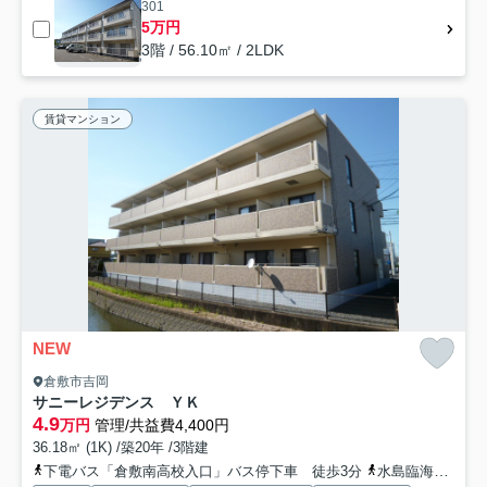
301
5万円
3階 / 56.10㎡ / 2LDK
賃貸マンション
NEW
倉敷市吉岡
サニーレジデンス ＹＫ
4.9
万円
管理/共益費4,400円
36.18㎡ (1K) /築20年 /3階建
下電バス「倉敷南高校入口」バス停下車 徒歩3分
水島臨海鉄道「福井」駅 徒歩34分