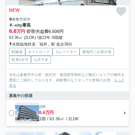
NEW
倉敷市笹沖
Ｋ-city葦高
6.6
万円
管理/共益費6,500円
63.36㎡ (2LDK) /築22年 /6階建
水島臨海鉄道「福井」駅 徒歩38分
駐輪場
オートロック
エレベーター
敷地内ごみ置き場
駐車2台可
公共下水
当社は倉敷市中心部・総社市・都窪郡早島町など幅広いエリアの物件を
豊富にご紹介しております。経験豊かなスタッフが皆様のお部...
もっと
見る
募集中の部屋
106
6.6万円
1階 / 63.36㎡ / 2LDK