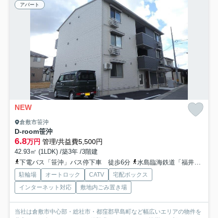
アパート
NEW
倉敷市笹沖
D-room笹沖
6.8
万円
管理/共益費5,500円
42.93㎡ (1LDK) /築3年 /3階建
下電バス「笹沖」バス停下車 徒歩6分
水島臨海鉄道「福井」駅 徒歩40分
駐輪場
オートロック
CATV
宅配ボックス
インターネット対応
敷地内ごみ置き場
当社は倉敷市中心部・総社市・都窪郡早島町など幅広いエリアの物件を