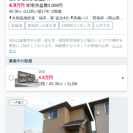
4.9
万円
管理/共益費3,000円
40.38㎡ (1LDK) /築17年 /2階建
水島臨海鉄道「福井」駅 徒歩4分
両備バス「西福井（岡山県）」バス停下車 徒歩6分
駐輪場
敷地内ごみ置き場
24時間ゴミ出し可
公共下水
当社は倉敷市中心部・総社市・都窪郡早島町など幅広いエリアの物件を
豊富にご紹介しております。経験豊かなスタッフが皆様のお部...
もっと
見る
募集中の部屋
203
4.9万円
2階 / 40.38㎡ / 1LDK
一戸建て