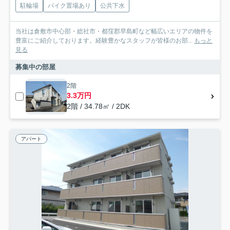
駐輪場
バイク置場あり
公共下水
当社は倉敷市中心部・総社市・都窪郡早島町など幅広いエリアの物件を
豊富にご紹介しております。経験豊かなスタッフが皆様のお部...
もっと
見る
募集中の部屋
2階
3.3万円
2階 / 34.78㎡ / 2DK
アパート