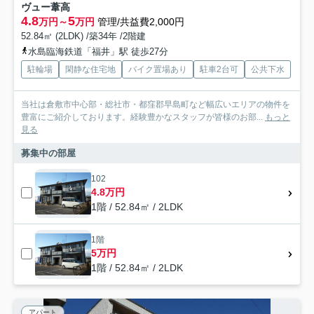
ヴュー葦高
4.8
5
万円～
万円
管理/共益費2,000円
52.84㎡ (2LDK) /築34年 /2階建
水島臨海鉄道「福井」駅 徒歩27分
駐輪場
閑静な住宅地
バイク置場あり
駐車2台可
公共下水
当社は倉敷市中心部・総社市・都窪郡早島町など幅広いエリアの物件を
豊富にご紹介しております。経験豊かなスタッフが皆様のお部...
もっと
見る
募集中の部屋
102
4.8万円
1階 / 52.84㎡ / 2LDK
1階
5万円
1階 / 52.84㎡ / 2LDK
アパート