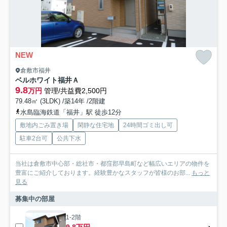
NEW
倉敷市福井
ベルホワイト福井Ａ
9.8
万円
管理/共益費2,500円
79.48㎡ (3LDK) /築14年 /2階建
水島臨海鉄道「福井」駅 徒歩12分
敷地内ごみ置き場
閑静な住宅地
24時間ゴミ出し可
駐車2台可
公共下水
当社は倉敷市中心部・総社市・都窪郡早島町など幅広いエリアの物件を
豊富にご紹介しております。経験豊かなスタッフが皆様のお部...
もっと
見る
募集中の部屋
1-2階
9.8万円