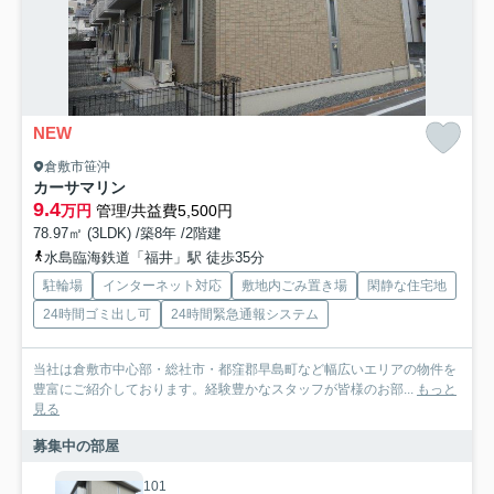
NEW
倉敷市笹沖
カーサマリン
9.4
万円
管理/共益費5,500円
78.97㎡ (3LDK) /築8年 /2階建
水島臨海鉄道「福井」駅 徒歩35分
駐輪場
インターネット対応
敷地内ごみ置き場
閑静な住宅地
24時間ゴミ出し可
24時間緊急通報システム
当社は倉敷市中心部・総社市・都窪郡早島町など幅広いエリアの物件を
豊富にご紹介しております。経験豊かなスタッフが皆様のお部...
もっと
見る
募集中の部屋
101