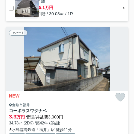
105
5.1万円
1階 / 30.03㎡ / 1R
アパート
NEW
倉敷市福井
コーポラスワタナベ
3.3
万円
管理/共益費3,000円
34.78㎡ (2DK) /築42年 /2階建
水島臨海鉄道「福井」駅 徒歩11分