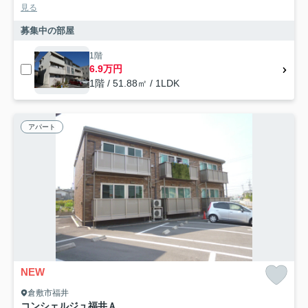
見る
募集中の部屋
1階
6.9万円
1階 / 51.88㎡ / 1LDK
アパート
NEW
倉敷市福井
コンシェルジュ福井Ａ