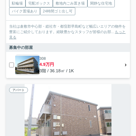
駐輪場
宅配ボックス
敷地内ごみ置き場
閑静な住宅地
バイク置場あり
24時間ゴミ出し可
当社は倉敷市中心部・総社市・都窪郡早島町など幅広いエリアの物件を
豊富にご紹介しております。経験豊かなスタッフが皆様のお部...
もっと
見る
募集中の部屋
308
4.9万円
3階 / 36.18㎡ / 1K
アパート