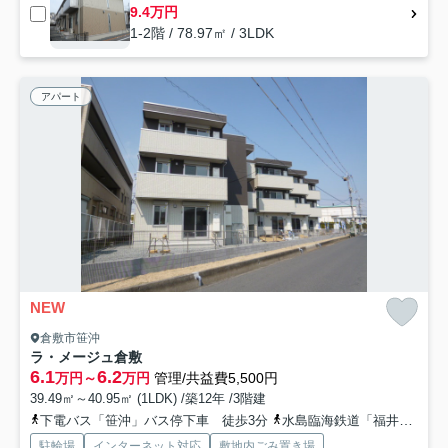
9.4万円
1-2階 / 78.97㎡ / 3LDK
アパート
NEW
倉敷市笹沖
ラ・メージュ倉敷
6.1
6.2
万円～
万円
管理/共益費5,500円
39.49㎡～40.95㎡ (1LDK) /築12年 /3階建
下電バス「笹沖」バス停下車 徒歩3分
水島臨海鉄道「福井」駅 徒歩37分
駐輪場
インターネット対応
敷地内ごみ置き場