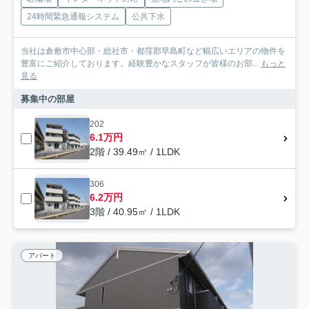
24時間緊急通報システム
公共下水
当社は倉敷市中心部・総社市・都窪郡早島町など幅広いエリアの物件を
豊富にご紹介しております。経験豊かなスタッフが皆様のお部...
もっと
見る
募集中の部屋
202
6.1万円
2階 / 39.49㎡ / 1LDK
306
6.2万円
3階 / 40.95㎡ / 1LDK
アパート