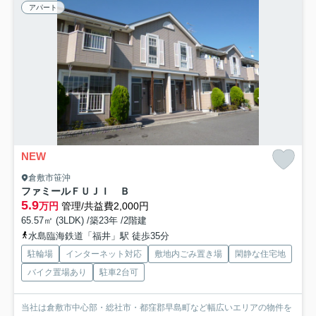
アパート
NEW
倉敷市笹沖
ファミールＦＵＪＩ Ｂ
5.9
万円
管理/共益費2,000円
65.57㎡ (3LDK) /築23年 /2階建
水島臨海鉄道「福井」駅 徒歩35分
駐輪場
インターネット対応
敷地内ごみ置き場
閑静な住宅地
バイク置場あり
駐車2台可
当社は倉敷市中心部・総社市・都窪郡早島町など幅広いエリアの物件を