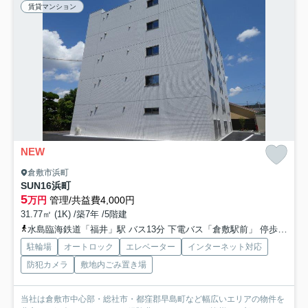
賃貸マンション
NEW
倉敷市浜町
SUN16浜町
5
万円
管理/共益費4,000円
31.77㎡ (1K) /築7年 /5階建
水島臨海鉄道「福井」駅 バス13分 下電バス「倉敷駅前」 停歩17分
駐輪場
オートロック
エレベーター
インターネット対応
防犯カメラ
敷地内ごみ置き場
当社は倉敷市中心部・総社市・都窪郡早島町など幅広いエリアの物件を