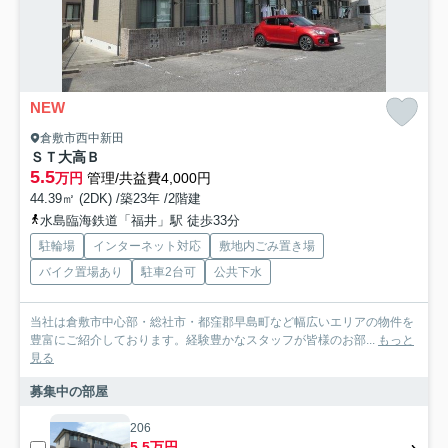
NEW
倉敷市西中新田
ＳＴ大高Ｂ
5.5
万円
管理/共益費4,000円
44.39㎡ (2DK) /築23年 /2階建
水島臨海鉄道「福井」駅 徒歩33分
駐輪場
インターネット対応
敷地内ごみ置き場
バイク置場あり
駐車2台可
公共下水
当社は倉敷市中心部・総社市・都窪郡早島町など幅広いエリアの物件を
豊富にご紹介しております。経験豊かなスタッフが皆様のお部...
もっと
見る
募集中の部屋
206
5.5万円