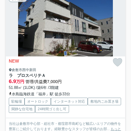
NEW
倉敷市西中新田
ラ プロスペリテＡ
6.9
万円
管理/共益費7,000円
51.88㎡ (1LDK) /築6年 /3階建
水島臨海鉄道「福井」駅 徒歩33分
駐輪場
オートロック
インターネット対応
敷地内ごみ置き場
閑静な住宅地
24時間ゴミ出し可
当社は倉敷市中心部・総社市・都窪郡早島町など幅広いエリアの物件を
豊富にご紹介しております。経験豊かなスタッフが皆様のお部...
もっと