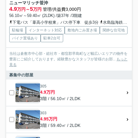
ニューマリッチ笹沖
4.9
5
万円～
万円
管理/共益費3,000円
56.10㎡～59.40㎡ (2LDK) /築37年 /3階建
下電バス「葦高小学校東」バス停下車 徒歩3分
水島臨海鉄道「福井」駅 徒歩30分
駐輪場
インターネット対応
敷地内ごみ置き場
閑静な住宅地
バイク置場あり
駐車2台可
当社は倉敷市中心部・総社市・都窪郡早島町など幅広いエリアの物件を
豊富にご紹介しております。経験豊かなスタッフが皆様のお部...
もっと
見る
募集中の部屋
305
4.9万円
3階 / 56.10㎡ / 2LDK
303
4.95万円
3階 / 59.40㎡ / 2LDK