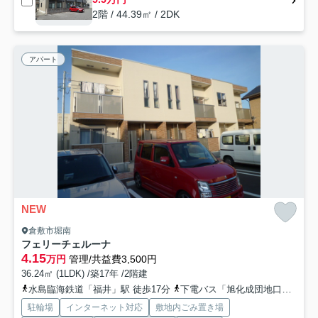
2階 / 44.39㎡ / 2DK
アパート
NEW
倉敷市堀南
フェリーチェルーナ
4.15
万円
管理/共益費3,500円
36.24㎡ (1LDK) /築17年 /2階建
水島臨海鉄道「福井」駅 徒歩17分
下電バス「旭化成団地口」バス停下車 徒歩9分
駐輪場
インターネット対応
敷地内ごみ置き場