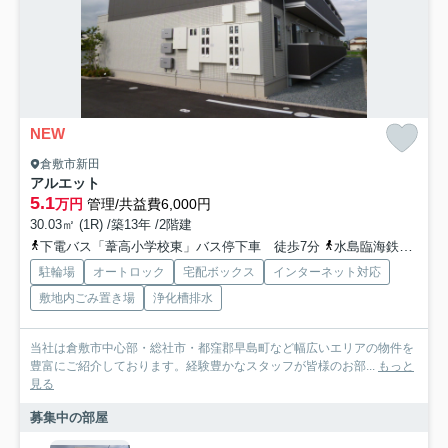
NEW
倉敷市新田
アルエット
5.1
万円
管理/共益費6,000円
30.03㎡ (1R) /築13年 /2階建
下電バス「葦高小学校東」バス停下車 徒歩7分
水島臨海鉄道「福井」駅 徒歩38分
駐輪場
オートロック
宅配ボックス
インターネット対応
敷地内ごみ置き場
浄化槽排水
当社は倉敷市中心部・総社市・都窪郡早島町など幅広いエリアの物件を
豊富にご紹介しております。経験豊かなスタッフが皆様のお部...
もっと
見る
募集中の部屋