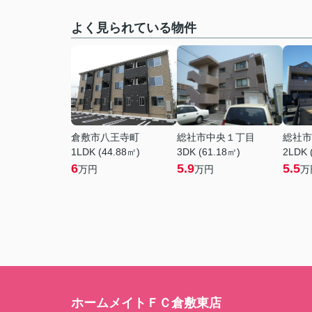
よく見られている物件
倉敷市八王寺町
総社市中央１丁目
総社市
1LDK (44.88㎡)
3DK (61.18㎡)
2LDK 
6
5.9
5.5
万円
万円
万
ホームメイトＦＣ倉敷東店