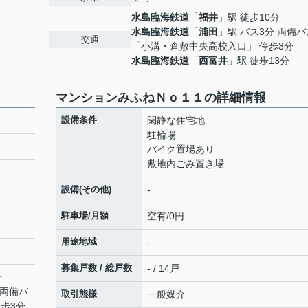
水島臨海鉄道
「
福井
」駅 徒歩10分
水島臨海鉄道
「
浦田
」駅 バス3分 両備バ
交通
「小溝・倉敷中央高校入口」 停歩3分
水島臨海鉄道
「
西富井
」駅 徒歩13分
マンションみふねＮｏ１１の詳細情報
設備条件
閑静な住宅地
駐輪場
バイク置場あり
敷地内ごみ置き場
設備(その他)
-
駐車場/月額
空有/0円
用途地域
-
募集戸数 / 総戸数
- / 14戸
分
 両備バ
取引態様
一般媒介
歩3分