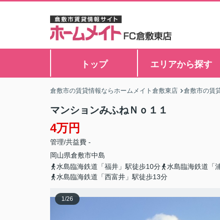
トップ
エリアから探す
倉敷市の賃貸情報ならホームメイト倉敷東店
倉敷市の賃
マンションみふねＮｏ１１
4万円
管理/共益費 -
岡山県
倉敷市
中島
水島臨海鉄道「福井」駅徒歩10分
水島臨海鉄道「
水島臨海鉄道「西富井」駅徒歩13分
1
/
26