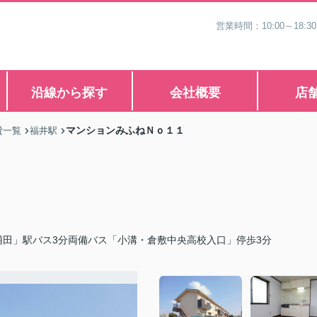
営業時間：10:00～1
沿線から探す
会社概要
店
マンションみふねＮｏ１１
貸一覧
福井駅
浦田」駅バス3分両備バス「小溝・倉敷中央高校入口」停歩3分