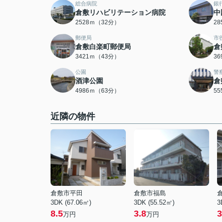
総合病院
銀
倉敷リハビリテーション病院
中
2528ｍ（32分）
2
郵便局
市
倉敷白楽町郵便局
倉
3421ｍ（43分）
3
公園
警
酒津公園
倉
4986ｍ（63分）
5
近隣の物件
倉敷市平田
倉敷市福島
3DK (67.06㎡)
3DK (55.52㎡)
3
8.5
3.8
3
万円
万円