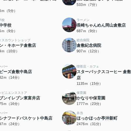
533ｍ（7分）
56ｍ（5分）
学校
ラーメン
中学校
長崎ちゃんめん岡山倉敷店
65ｍ（9分）
687ｍ（9分）
ィスカウントショップ
総合病院
ン・キホーテ倉敷店
倉敷紀念病院
49ｍ（10分）
907ｍ（12分）
ーパー
喫茶店・カフェ
ピーズ倉敷中島店
スターバックスコーヒー 倉
082ｍ（14分）
店
1135ｍ（15分）
ンビニエンスストア
保育園
ブンイレブン東富井店
かなりや保育園
275ｍ（16分）
1777ｍ（23分）
ーパー
弁当
シナフードバスケット中島店
ほっかほっか亭沖新町
897ｍ（24分）
2476ｍ（31分）