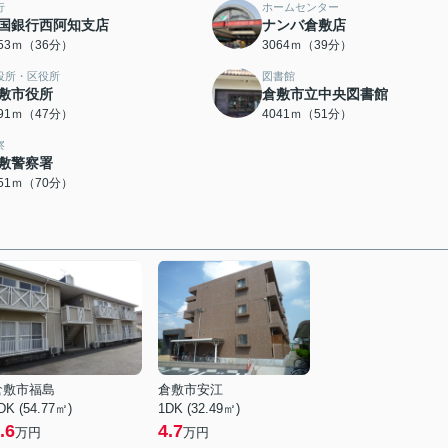
行
ホームセンター
国銀行西阿知支店
ナンバ倉敷店
853ｍ（36分）
3064ｍ（39分）
役所・区役所
図書館
敷市役所
倉敷市立中央図書館
691ｍ（47分）
4041ｍ（51分）
察
敷警察署
551ｍ（70分）
倉敷市福島
倉敷市安江
DK (54.77㎡)
1DK (32.49㎡)
.6
4.7
万円
万円