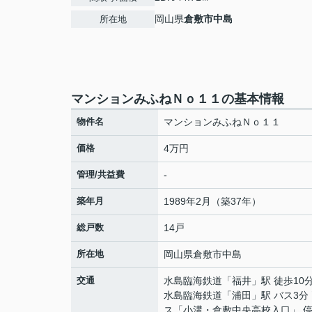
岡山県
倉敷市
中島
所在地
マンションみふねＮｏ１１の基本情報
物件名
マンションみふねＮｏ１１
価格
4万円
管理/共益費
-
築年月
1989年2月（築37年）
総戸数
14戸
所在地
岡山県
倉敷市
中島
交通
水島臨海鉄道
「
福井
」駅 徒歩10
水島臨海鉄道
「
浦田
」駅 バス3分
ス「小溝・倉敷中央高校入口」 停