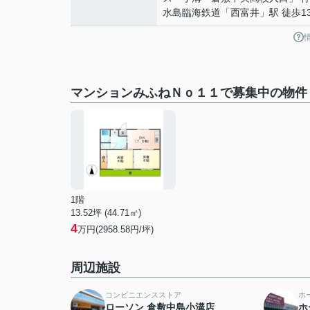
水島臨海鉄道
「
西富井
」駅 徒歩1
マンションみふねＮｏ１１で募集中の物件
1階
13.52坪 (44.71㎡)
4
万円(2958.58円/坪)
周辺施設
コンビニエンスストア
ホ
ローソン 倉敷中島小溝店
ホ