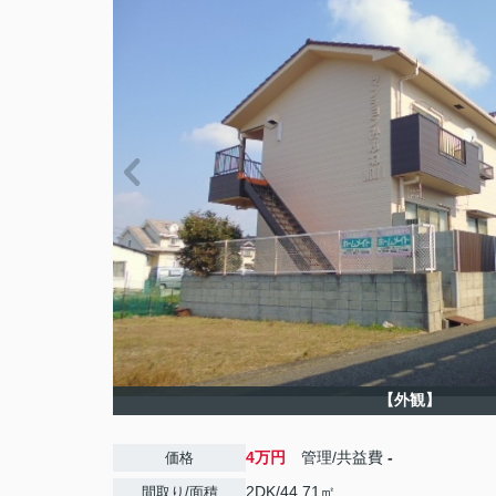
【外観】
4万円
管理/共益費
-
価格
2DK/44.71㎡
間取り/面積