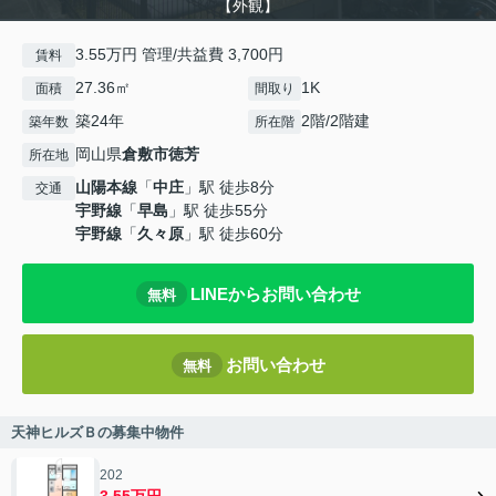
【外観】
3.55万円 管理/共益費 3,700円
賃料
27.36㎡
1K
面積
間取り
築24年
2階/2階建
築年数
所在階
岡山県
倉敷市
徳芳
所在地
山陽本線
「
中庄
」駅 徒歩8分
交通
宇野線
「
早島
」駅 徒歩55分
宇野線
「
久々原
」駅 徒歩60分
LINEからお問い合わせ
無料
お問い合わせ
無料
天神ヒルズＢの募集中物件
202
3.55万円