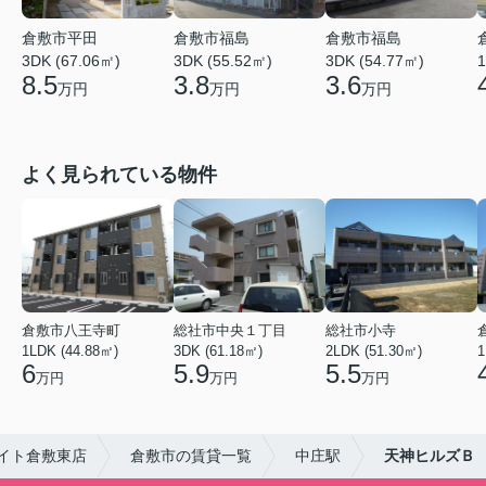
倉敷市平田
倉敷市福島
倉敷市福島
3DK (67.06㎡)
3DK (55.52㎡)
3DK (54.77㎡)
1
8.5
3.8
3.6
万円
万円
万円
よく見られている物件
倉敷市八王寺町
総社市中央１丁目
総社市小寺
1LDK (44.88㎡)
3DK (61.18㎡)
2LDK (51.30㎡)
1
6
5.9
5.5
万円
万円
万円
イト倉敷東店
倉敷市の賃貸一覧
中庄駅
天神ヒルズＢ