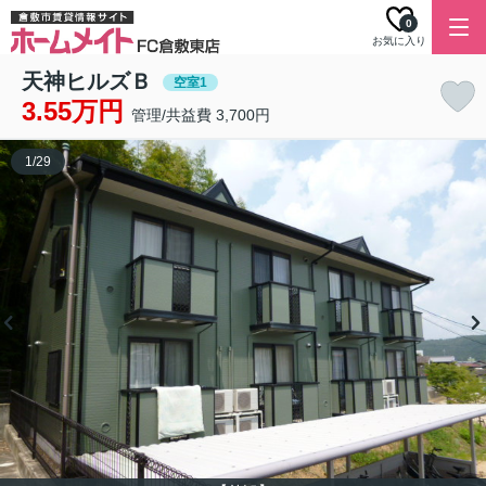
0
お気に入り
天神ヒルズＢ
空室1
3.55万円
管理/共益費 3,700円
1
/
29