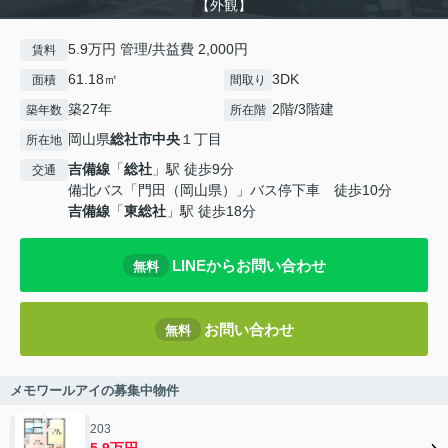
【外観】
5.9万円 管理/共益費 2,000円
賃料
61.18㎡
3DK
面積
間取り
築27年
2階/3階建
築年数
所在階
岡山県
総社市
中央
１丁目
所在地
吉備線
「
総社
」駅 徒歩9分
交通
備北バス「門田（岡山県）」バス停下車 徒歩10分
吉備線
「
東総社
」駅 徒歩18分
LINEからお問い合わせ
無料
お問い合わせ
無料
メモワールアイの募集中物件
203
5.9万円