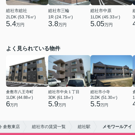
総社市総社
総社市三輪
総社市中原
2LDK (53.76㎡)
1R (24.75㎡)
1LDK (45.33㎡)
3
5.4
3.8
5.05
万円
万円
万円
よく見られている物件
倉敷市八王寺町
総社市中央１丁目
総社市小寺
1LDK (44.88㎡)
3DK (61.18㎡)
2LDK (51.30㎡)
1
6
5.9
5.5
万円
万円
万円
ト倉敷東店
総社市の賃貸一覧
総社駅
メモワールアイ