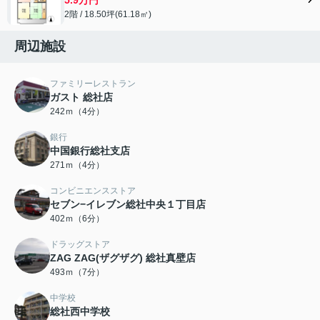
2階 / 18.50坪(61.18㎡)
周辺施設
ファミリーレストラン
ガスト 総社店
242ｍ（4分）
銀行
中国銀行総社支店
271ｍ（4分）
コンビニエンスストア
セブン−イレブン総社中央１丁目店
402ｍ（6分）
ドラッグストア
ZAG ZAG(ザグザグ) 総社真壁店
493ｍ（7分）
中学校
総社西中学校