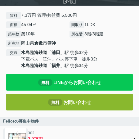
【外観】
7.3万円 管理/共益費 5,500円
賃料
45.04㎡
1LDK
面積
間取り
築10年
3階/3階建
築年数
所在階
岡山県
倉敷市
笹沖
所在地
水島臨海鉄道
「
浦田
」駅 徒歩32分
交通
下電バス「笹沖」バス停下車 徒歩3分
水島臨海鉄道
「
福井
」駅 徒歩34分
LINEからお問い合わせ
無料
お問い合わせ
無料
Feliceの募集中物件
302
7.3万円