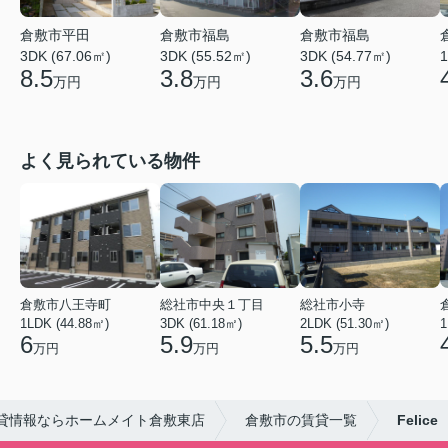
倉敷市平田
倉敷市福島
倉敷市福島
3DK (67.06㎡)
3DK (55.52㎡)
3DK (54.77㎡)
1
8.5
3.8
3.6
万円
万円
万円
よく見られている物件
倉敷市八王寺町
総社市中央１丁目
総社市小寺
1LDK (44.88㎡)
3DK (61.18㎡)
2LDK (51.30㎡)
1
6
5.9
5.5
万円
万円
万円
貸情報ならホームメイト倉敷東店
倉敷市の賃貸一覧
Felice