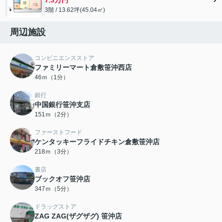
3階 / 13.62坪(45.04㎡)
周辺施設
コンビニエンスストア
ファミリーマート倉敷笹沖西店
46ｍ（1分）
銀行
中国銀行笹沖支店
151ｍ（2分）
ファーストフード
ケンタッキーフライドチキン倉敷笹沖店
218ｍ（3分）
書店
ブックオフ笹沖店
347ｍ（5分）
ドラッグストア
ZAG ZAG(ザグザグ) 笹沖店