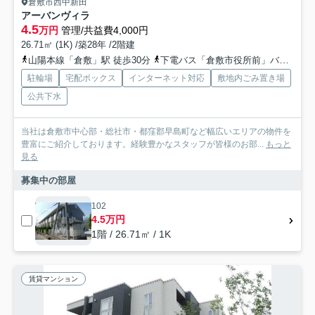
倉敷市西中新田
アーバンヴィラ
4.5
万円
管理/共益費4,000円
26.71㎡ (1K) /築28年 /2階建
山陽本線「倉敷」駅 徒歩30分
下電バス「倉敷市役所前」バス停下車 徒歩5分
駐輪場
宅配ボックス
インターネット対応
敷地内ごみ置き場
公共下水
当社は倉敷市中心部・総社市・都窪郡早島町など幅広いエリアの物件を
豊富にご紹介しております。経験豊かなスタッフが皆様のお部...
もっと
見る
募集中の部屋
102
4.5万円
1階 / 26.71㎡ / 1K
賃貸マンション