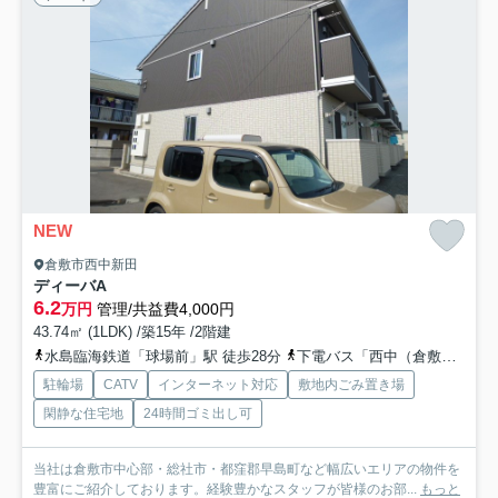
NEW
倉敷市西中新田
ディーバA
6.2
万円
管理/共益費4,000円
43.74㎡ (1LDK) /築15年 /2階建
水島臨海鉄道「球場前」駅 徒歩28分
下電バス「西中（倉敷市）」バス停下車 徒歩6分
駐輪場
CATV
インターネット対応
敷地内ごみ置き場
閑静な住宅地
24時間ゴミ出し可
当社は倉敷市中心部・総社市・都窪郡早島町など幅広いエリアの物件を
豊富にご紹介しております。経験豊かなスタッフが皆様のお部...
もっと