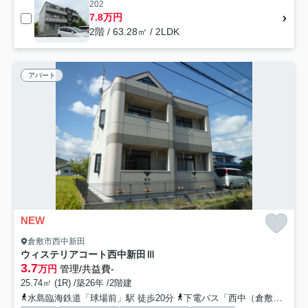
202
7.8万円
2階 / 63.28㎡ / 2LDK
アパート
NEW
倉敷市西中新田
ウィステリアコート西中新田Ⅲ
3.7
万円
管理/共益費-
25.74㎡ (1R) /築26年 /2階建
水島臨海鉄道「球場前」駅 徒歩20分
下電バス「西中（倉敷市）」バス停下車 徒歩7分