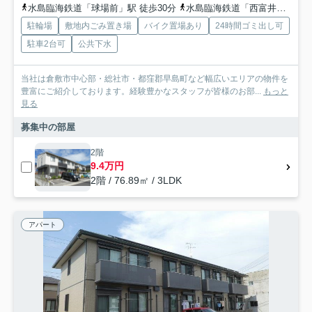
水島臨海鉄道「球場前」駅 徒歩30分
水島臨海鉄道「西富井」駅 徒歩31分
駐輪場
敷地内ごみ置き場
バイク置場あり
24時間ゴミ出し可
駐車2台可
公共下水
当社は倉敷市中心部・総社市・都窪郡早島町など幅広いエリアの物件を
豊富にご紹介しております。経験豊かなスタッフが皆様のお部...
もっと
見る
募集中の部屋
2階
9.4万円
2階 / 76.89㎡ / 3LDK
アパート