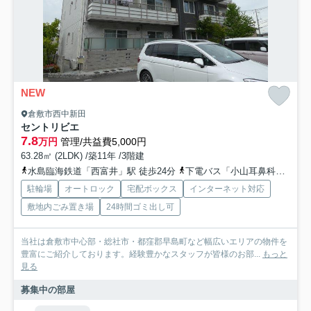
NEW
倉敷市西中新田
セントリビエ
7.8
万円
管理/共益費5,000円
63.28㎡ (2LDK) /築11年 /3階建
水島臨海鉄道「西富井」駅 徒歩24分
下電バス「小山耳鼻科前［大高］」バス停下車 徒歩6分
駐輪場
オートロック
宅配ボックス
インターネット対応
敷地内ごみ置き場
24時間ゴミ出し可
当社は倉敷市中心部・総社市・都窪郡早島町など幅広いエリアの物件を
豊富にご紹介しております。経験豊かなスタッフが皆様のお部...
もっと
見る
募集中の部屋