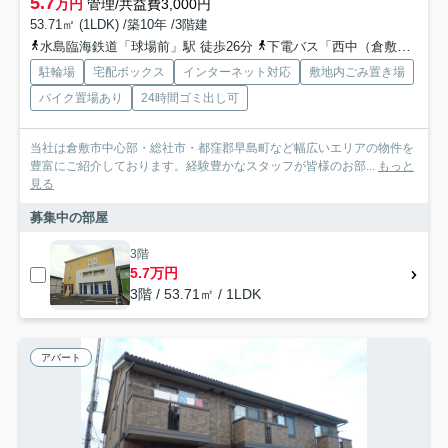
5.7
万円
管理/共益費3,000円
53.71㎡ (1LDK) /築10年 /3階建
水島臨海鉄道「球場前」駅 徒歩26分
下電バス「西中（倉敷市）」バス停下車 徒歩3分
駐輪場
宅配ボックス
インターネット対応
敷地内ごみ置き場
バイク置場あり
24時間ゴミ出し可
当社は倉敷市中心部・総社市・都窪郡早島町など幅広いエリアの物件を
豊富にご紹介しております。経験豊かなスタッフが皆様のお部...
もっと
見る
募集中の部屋
3階
5.7万円
3階 / 53.71㎡ / 1LDK
アパート