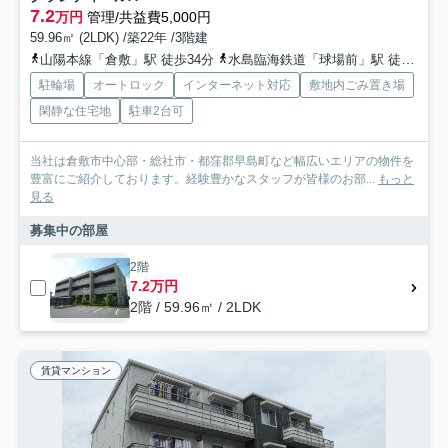
7.2
万円
管理/共益費5,000円
59.96㎡ (2LDK) /築22年 /3階建
山陽本線「倉敷」駅 徒歩34分
水島臨海鉄道「球場前」駅 徒歩31分
駐輪場
オートロック
インターネット対応
敷地内ごみ置き場
閑静な住宅地
駐車2台可
当社は倉敷市中心部・総社市・都窪郡早島町など幅広いエリアの物件を
豊富にご紹介しております。経験豊かなスタッフが皆様のお部...
もっと
見る
募集中の部屋
2階
7.2万円
2階 / 59.96㎡ / 2LDK
賃貸マンション