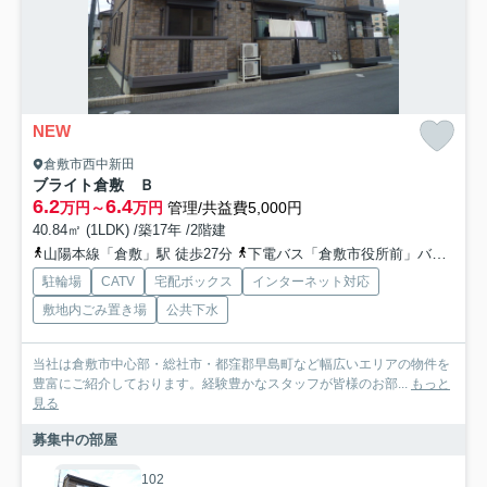
NEW
倉敷市西中新田
ブライト倉敷 Ｂ
6.2
6.4
万円～
万円
管理/共益費5,000円
40.84㎡ (1LDK) /築17年 /2階建
山陽本線「倉敷」駅 徒歩27分
下電バス「倉敷市役所前」バス停下車 徒歩3分
駐輪場
CATV
宅配ボックス
インターネット対応
敷地内ごみ置き場
公共下水
当社は倉敷市中心部・総社市・都窪郡早島町など幅広いエリアの物件を
豊富にご紹介しております。経験豊かなスタッフが皆様のお部...
もっと
見る
募集中の部屋
102