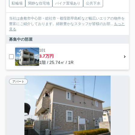
駐輪場
閑静な住宅地
バイク置場あり
公共下水
当社は倉敷市中心部・総社市・都窪郡早島町など幅広いエリアの物件を
豊富にご紹介しております。経験豊かなスタッフが皆様のお部...
もっと
見る
募集中の部屋
101
3.7万円
1階 / 25.74㎡ / 1R
アパート