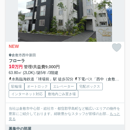
NEW
倉敷市西中新田
フローラ
10
万円
管理/共益費9,000円
63.80㎡ (2LDK) /築5年 /3階建
水島臨海鉄道「球場前」駅 徒歩32分
下電バス「西中（倉敷市）」バス停下車 徒歩9分
駐輪場
オートロック
エレベーター
宅配ボックス
インターネット対応
敷地内ごみ置き場
当社は倉敷市中心部・総社市・都窪郡早島町など幅広いエリアの物件を
豊富にご紹介しております。経験豊かなスタッフが皆様のお部...
もっと
見る
募集中の部屋