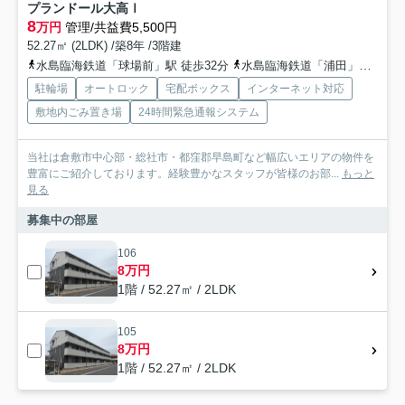
プランドール大高Ⅰ
8
万円
管理/共益費5,500円
52.27㎡ (2LDK) /築8年 /3階建
水島臨海鉄道「球場前」駅 徒歩32分
水島臨海鉄道「浦田」駅 バス8分 下電バス「西中（倉敷市）」 停歩8分
駐輪場
オートロック
宅配ボックス
インターネット対応
敷地内ごみ置き場
24時間緊急通報システム
当社は倉敷市中心部・総社市・都窪郡早島町など幅広いエリアの物件を
豊富にご紹介しております。経験豊かなスタッフが皆様のお部...
もっと
見る
募集中の部屋
106
8万円
1階 / 52.27㎡ / 2LDK
105
8万円
1階 / 52.27㎡ / 2LDK