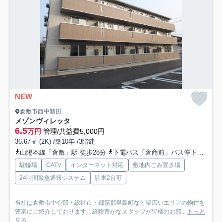
NEW
倉敷市西中新田
メゾンヴィレッタ
6.5
万円
管理/共益費5,000円
36.67㎡ (2K) /築10年 /3階建
山陽本線「倉敷」駅 徒歩28分
下電バス「倉商前」バス停下車 徒歩6分
駐輪場
CATV
インターネット対応
敷地内ごみ置き場
24時間緊急通報システム
駐車2台可
当社は倉敷市中心部・総社市・都窪郡早島町など幅広いエリアの物件を
豊富にご紹介しております。経験豊かなスタッフが皆様のお部...
もっと
見る