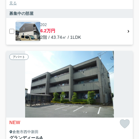
見る
募集中の部屋
202
6.2万円
2階 / 43.74㎡ / 1LDK
アパート
NEW
倉敷市西中新田
グランディールA