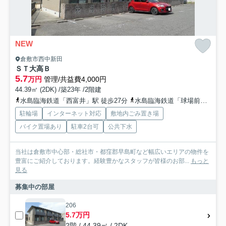
NEW
倉敷市西中新田
ＳＴ大高Ｂ
5.7
万円
管理/共益費4,000円
44.39㎡ (2DK) /築23年 /2階建
水島臨海鉄道「西富井」駅 徒歩27分
水島臨海鉄道「球場前」駅 徒歩31分
駐輪場
インターネット対応
敷地内ごみ置き場
バイク置場あり
駐車2台可
公共下水
当社は倉敷市中心部・総社市・都窪郡早島町など幅広いエリアの物件を
豊富にご紹介しております。経験豊かなスタッフが皆様のお部...
もっと
見る
募集中の部屋
206
5.7万円
2階 / 44.39㎡ / 2DK