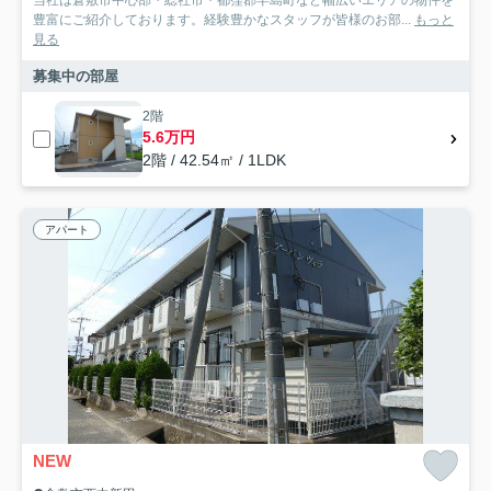
当社は倉敷市中心部・総社市・都窪郡早島町など幅広いエリアの物件を
豊富にご紹介しております。経験豊かなスタッフが皆様のお部...
もっと
見る
募集中の部屋
2階
5.6万円
2階 / 42.54㎡ / 1LDK
アパート
NEW