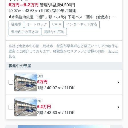
6
6.2
万円～
万円
管理/共益費4,500円
40.07㎡～43.63㎡ (1LDK) /築20年 /2階建
水島臨海鉄道「浦田」駅 バス8分 下電バス「西中（倉敷市）」 停歩7分
駐輪場
オートロック
CATV
インターネット対応
敷地内ごみ置き場
閑静な住宅地
当社は倉敷市中心部・総社市・都窪郡早島町など幅広いエリアの物件を
豊富にご紹介しております。経験豊かなスタッフが皆様のお部...
もっと
見る
募集中の部屋
103
6万円
1階 / 40.07㎡ / 1LDK
201
6.2万円
2階 / 43.63㎡ / 1LDK