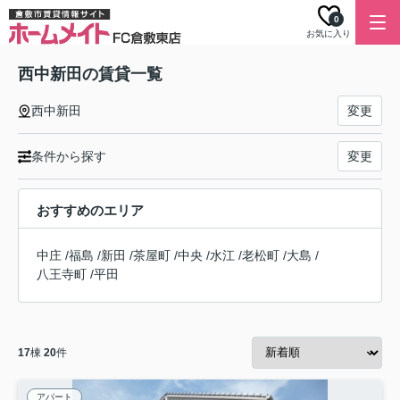
0
お気に入り
西中新田の賃貸一覧
西中新田
変更
条件から探す
変更
おすすめのエリア
中庄
/
福島
/
新田
/
茶屋町
/
中央
/
水江
/
老松町
/
大島
/
八王寺町
/
平田
17
棟
20
件
アパート