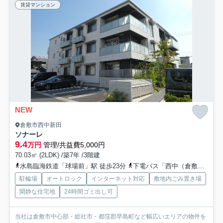
賃貸マンション
NEW
倉敷市西中新田
ソナーレ
9.4
万円
管理/共益費5,000円
70.03㎡ (2LDK) /築7年 /3階建
水島臨海鉄道「球場前」駅 徒歩23分
下電バス「西中（倉敷市）」バス停下車 徒歩2分
駐輪場
オートロック
インターネット対応
敷地内ごみ置き場
閑静な住宅地
24時間ゴミ出し可
当社は倉敷市中心部・総社市・都窪郡早島町など幅広いエリアの物件を