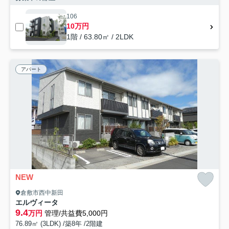
106
10万円
1階 / 63.80㎡ / 2LDK
アパート
NEW
倉敷市西中新田
エルヴィータ
9.4
万円
管理/共益費5,000円
76.89㎡ (3LDK) /築8年 /2階建