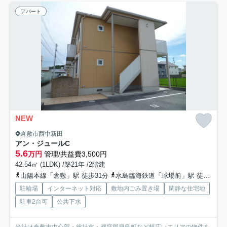
アパート
NEW
倉敷市西中新田
アン・ジュールC
5.6
万円
管理/共益費3,500円
42.54㎡ (1LDK) /築21年 /2階建
山陽本線「倉敷」駅 徒歩31分
水島臨海鉄道「球場前」駅 徒歩32分
駐輪場
インターネット対応
敷地内ごみ置き場
閑静な住宅地
駐車2台可
公共下水