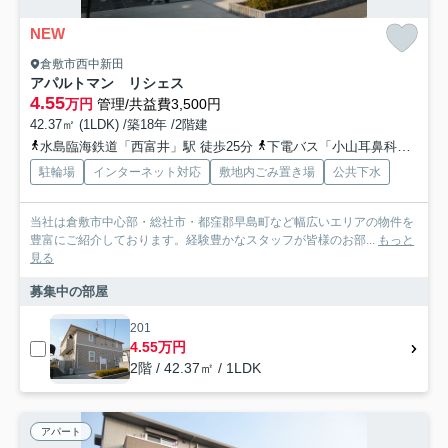
NEW
倉敷市西中新田
アパルトマン リシェス
4.55
万円
管理/共益費3,500円
42.37㎡ (1LDK) /築18年 /2階建
水島臨海鉄道「西富井」駅 徒歩25分
下電バス「小山耳鼻科前［大高］」バス停下車 徒歩6分
駐輪場
インターネット対応
敷地内ごみ置き場
公共下水
当社は倉敷市中心部・総社市・都窪郡早島町など幅広いエリアの物件を
豊富にご紹介しております。経験豊かなスタッフが皆様のお部...
もっと
見る
募集中の部屋
201
4.55万円
2階 / 42.37㎡ / 1LDK
アパート