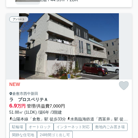
アパート
NEW
倉敷市西中新田
ラ プロスペリテＡ
6.9
万円
管理/共益費7,000円
51.88㎡ (1LDK) /築6年 /3階建
山陽本線「倉敷」駅 徒歩33分
水島臨海鉄道「西富井」駅 徒歩27分
駐輪場
オートロック
インターネット対応
敷地内ごみ置き場
閑静な住宅地
24時間ゴミ出し可