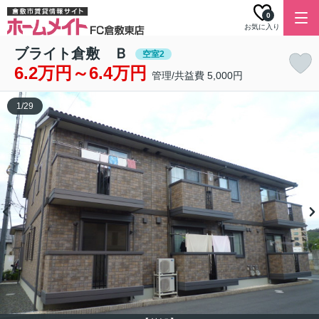
0
お気に入り
ブライト倉敷 Ｂ
空室2
6.2万円～6.4万円
管理/共益費 5,000円
1
/
29