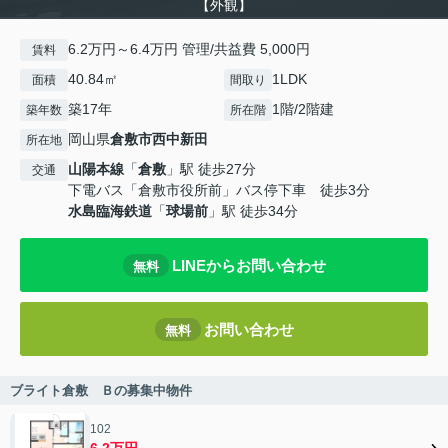
【外観】
6.2万円～6.4万円 管理/共益費 5,000円
賃料
40.84㎡
1LDK
面積
間取り
築17年
1階/2階建
築年数
所在階
岡山県
倉敷市
西中新田
所在地
山陽本線
「
倉敷
」駅 徒歩27分
交通
下電バス「倉敷市役所前」バス停下車 徒歩3分
水島臨海鉄道
「
球場前
」駅 徒歩34分
LINEからお問い合わせ
無料
お問い合わせ
無料
ブライト倉敷 Ｂの募集中物件
102
6.2万円