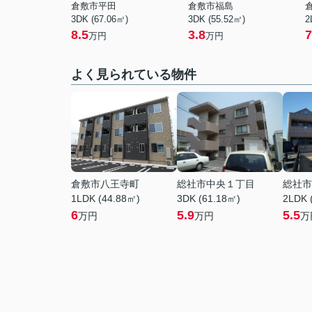
倉敷市平田
倉敷市福島
3DK (67.06㎡)
3DK (55.52㎡)
2
8.5
3.8
7
万円
万円
よく見られている物件
倉敷市八王寺町
総社市中央１丁目
総社市
1LDK (44.88㎡)
3DK (61.18㎡)
2LDK 
6
5.9
5.5
万円
万円
万