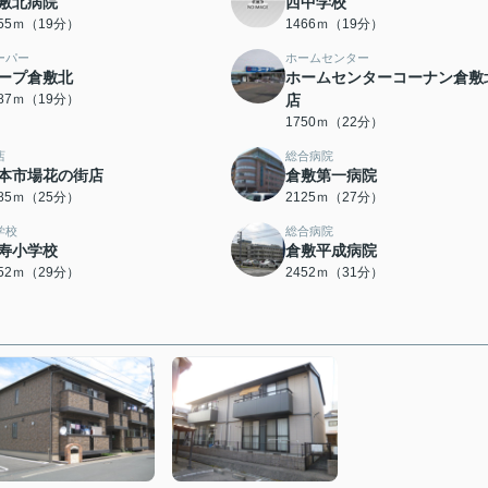
敷北病院
西中学校
455ｍ（19分）
1466ｍ（19分）
ーパー
ホームセンター
ープ倉敷北
ホームセンターコーナン倉敷
487ｍ（19分）
店
1750ｍ（22分）
店
総合病院
本市場花の街店
倉敷第一病院
985ｍ（25分）
2125ｍ（27分）
学校
総合病院
寿小学校
倉敷平成病院
252ｍ（29分）
2452ｍ（31分）