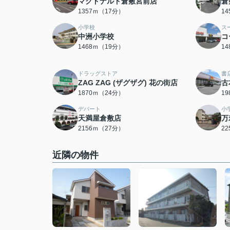
マクドナルド倉敷宮前店
倉
1357ｍ（17分）
1
小学校
ス
中洲小学校
コ
1468ｍ（19分）
1
ドラッグストア
書
ZAG ZAG (ザグザグ) 花の街店
古
1870ｍ（24分）
1
デパート
小
天満屋倉敷店
万
2156ｍ（27分）
2
近隣の物件