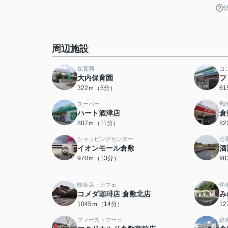
周辺施設
保育園
コ
大内保育園
フ
322ｍ（5分）
6
スーパー
郵
ハート酒津店
倉
807ｍ（11分）
8
ショッピングセンター
公
イオンモール倉敷
酒
970ｍ（13分）
9
喫茶店・カフェ
幼
コメダ珈琲店 倉敷北店
み
1045ｍ（14分）
1
ファーストフード
総