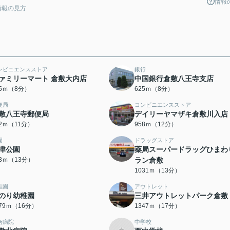
情報
情報の見方
ンビニエンスストア
銀行
ァミリーマート 倉敷大内店
中国銀行倉敷八王寺支店
15ｍ（8分）
625ｍ（8分）
便局
コンビニエンスストア
敷八王寺郵便局
デイリーヤマザキ倉敷川入店
22ｍ（11分）
958ｍ（12分）
園
ドラッグストア
津公園
薬局スーパードラッグひまわ
83ｍ（13分）
ラン倉敷
1031ｍ（13分）
稚園
アウトレット
のり幼稚園
三井アウトレットパーク倉敷
279ｍ（16分）
1347ｍ（17分）
合病院
中学校