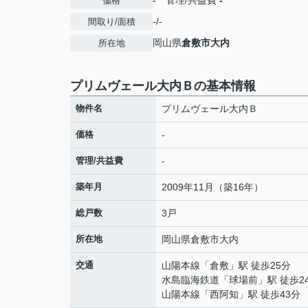
-
管理/共益費
-
価格
-/-
間取り/面積
岡山県
倉敷市
大内
所在地
プリムヴェール大内Ｂの基本情報
物件名
プリムヴェール大内Ｂ
価格
-
管理/共益費
-
築年月
2009年11月（築16年）
総戸数
3戸
所在地
岡山県
倉敷市
大内
交通
山陽本線
「
倉敷
」駅 徒歩25分
水島臨海鉄道
「
球場前
」駅 徒歩2
山陽本線
「
西阿知
」駅 徒歩43分