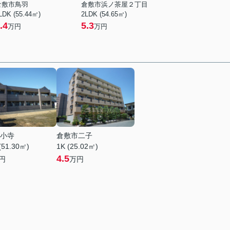
倉敷市鳥羽
倉敷市浜ノ茶屋２丁目
LDK (55.44㎡)
2LDK (54.65㎡)
.4
5.3
万円
万円
小寺
倉敷市二子
(51.30㎡)
1K (25.02㎡)
4.5
円
万円