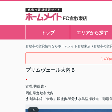
トップ
エリアから探す
倉敷市の賃貸情報ならホームメイト倉敷東店
倉敷市の賃
この物
プリムヴェール大内Ｂ
-
管理/共益費 -
岡山県
倉敷市
大内
山陽本線「倉敷」駅徒歩25分
水島臨海鉄道「球場前
1
/
2