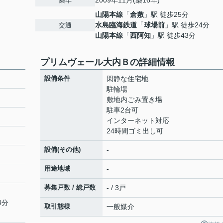
2009年11月(築16年)
築年
山陽本線
「
倉敷
」駅 徒歩25分
水島臨海鉄道
「
球場前
」駅 徒歩24分
交通
山陽本線
「
西阿知
」駅 徒歩43分
プリムヴェール大内Ｂの詳細情報
設備条件
閑静な住宅地
駐輪場
敷地内ごみ置き場
駐車2台可
インターネット対応
24時間ゴミ出し可
設備(その他)
-
用途地域
-
募集戸数 / 総戸数
- / 3戸
4分
取引態様
一般媒介