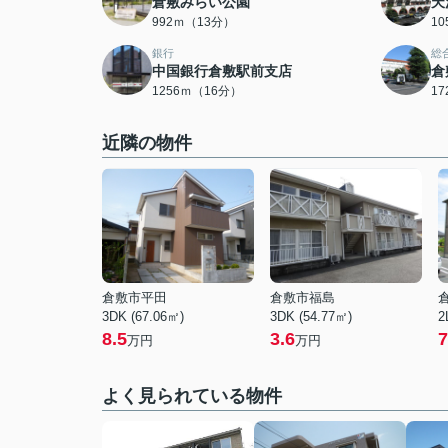
倉敷みらい公園
天
992ｍ（13分）
1
銀行
総
中国銀行倉敷駅前支店
倉
1256ｍ（16分）
1
近隣の物件
倉敷市平田
倉敷市福島
3DK (67.06㎡)
3DK (54.77㎡)
2
8.5
3.6
7
万円
万円
よく見られている物件