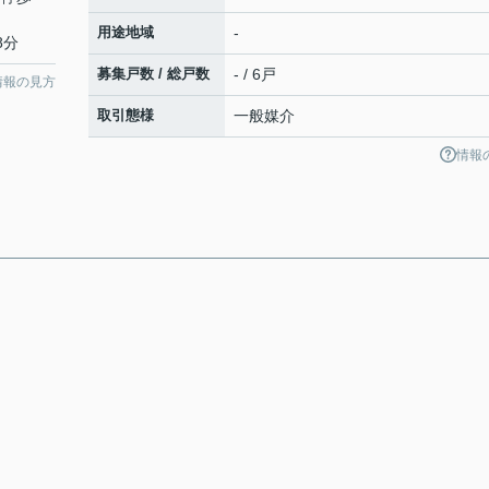
用途地域
-
8分
募集戸数 / 総戸数
- / 6戸
情報の見方
取引態様
一般媒介
情報