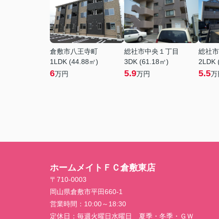
倉敷市八王寺町
総社市中央１丁目
総社市
1LDK (44.88㎡)
3DK (61.18㎡)
2LDK 
6
5.9
5.5
万円
万円
万
ホームメイトＦＣ倉敷東店
〒710-0003
岡山県倉敷市平田660-1
営業時間：
10:00～18:30
定休日：
毎週火曜日水曜日 夏季・冬季・ＧＷ