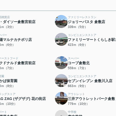
活雑貨店
ファミリーレストラン
・ダイソー倉敷宮前店
ジョリーパスタ 倉敷店
01ｍ（3分）
339ｍ（5分）
ーパー
コンビニエンスストア
陽マルナカチボリ店
ファミリーマートくらしき駅
16ｍ（6分）
423ｍ（6分）
ァーストフード
スーパー
クドナルド倉敷宮前店
コープ倉敷北
20ｍ（7分）
559ｍ（7分）
育園
コンビニエンスストア
かば保育園
セブンイレブン 倉敷川入店
40ｍ（8分）
663ｍ（9分）
ラッグストア
アウトレット
AG ZAG (ザグザグ) 花の街店
三井アウトレットパーク倉敷
45ｍ（10分）
779ｍ（10分）
パート
中学校