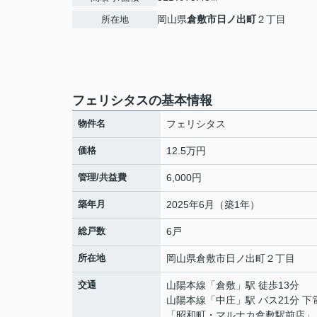
岡山県
倉敷市
日ノ出町
２丁目
所在地
フェリシタスの基本情報
物件名
フェリシタス
価格
12.5万円
管理/共益費
6,000円
築年月
2025年6月（築1年）
総戸数
6戸
所在地
岡山県
倉敷市
日ノ出町
２丁目
交通
山陽本線
「
倉敷
」駅 徒歩13分
山陽本線
「
中庄
」駅 バス21分 
「昭和町・マルナカ倉敷駅前店」