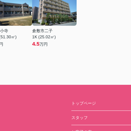
小寺
倉敷市二子
(51.30㎡)
1K (25.02㎡)
4.5
円
万円
トップページ
スタッフ