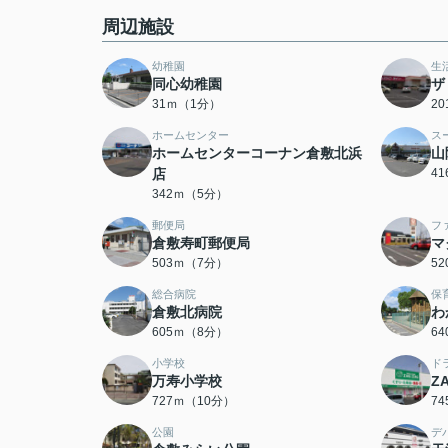
周辺施設
幼稚園
生
同心幼稚園
ザ
31ｍ（1分）
2
ホームセンター
ス
ホームセンターコーナン倉敷北浜
山
店
4
342ｍ（5分）
郵便局
フ
倉敷寿町郵便局
マ
503ｍ（7分）
5
総合病院
保
倉敷北病院
わ
605ｍ（8分）
6
小学校
ド
万寿小学校
Z
727ｍ（10分）
7
公園
デ