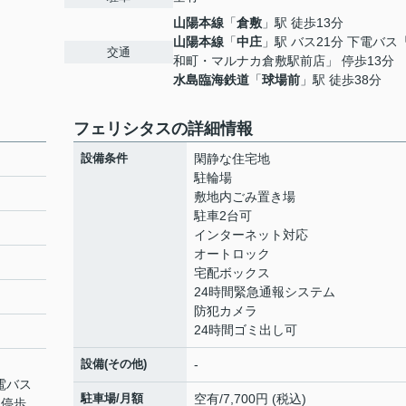
山陽本線
「
倉敷
」駅 徒歩13分
山陽本線
「
中庄
」駅 バス21分 下電バス
交通
和町・マルナカ倉敷駅前店」 停歩13分
水島臨海鉄道
「
球場前
」駅 徒歩38分
フェリシタスの詳細情報
設備条件
閑静な住宅地
駐輪場
敷地内ごみ置き場
駐車2台可
インターネット対応
オートロック
宅配ボックス
24時間緊急通報システム
防犯カメラ
24時間ゴミ出し可
設備(その他)
-
下電バス
駐車場/月額
空有/7,700円 (税込)
 停歩