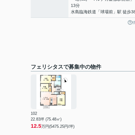
13分
水島臨海鉄道
「
球場前
」駅 徒歩3
フェリシタスで募集中の物件
102
22.83坪 (75.48㎡)
12.5
万円(5475.25円/坪)