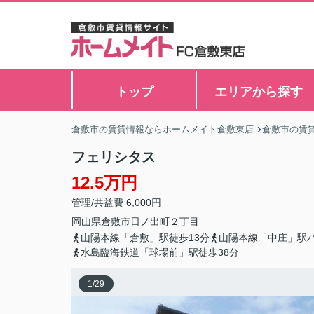
トップ
エリアから探す
倉敷市の賃貸情報ならホームメイト倉敷東店
倉敷市の賃
フェリシタス
12.5万円
管理/共益費 6,000円
岡山県
倉敷市
日ノ出町
２丁目
山陽本線「倉敷」駅徒歩13分
山陽本線「中庄」駅バ
水島臨海鉄道「球場前」駅徒歩38分
1
/
29