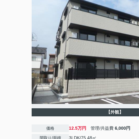
【外観】
12.5万円
管理/共益費
6,000円
価格
3LDK/75.48㎡
間取り/面積