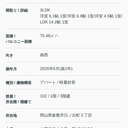
3LDK
間取り / 詳細
洋室 6.1帖 1室
/
洋室 6.0帖 1室
/
洋室 4.5帖 1室
/
LDK 14.2帖 1室
75.48㎡ / -
面積 /
バルコニー面積
南西
向き
2025年6月(築1年)
築年月
アパート / 軽量鉄骨
種別 / 建物構造
102 / 1階 / 3階建
部屋 /
所在階 / 階建て
岡山県
倉敷市
日ノ出町
２丁目
所在地