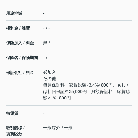
-
用途地域
- / -
権利金 / 雑費
無 / -
保険加入 / 料金
- / -
保険名 / 保険期間
必加入
保証会社 / 料金
その他
毎月保証料 家賃総額×3.4%+800円、もしく
は初回保証料35,000円 月額保証料 家賃総
額×1％+800円
-
特優賃
一般媒介 / 一般
取引態様 /
賃貸区分