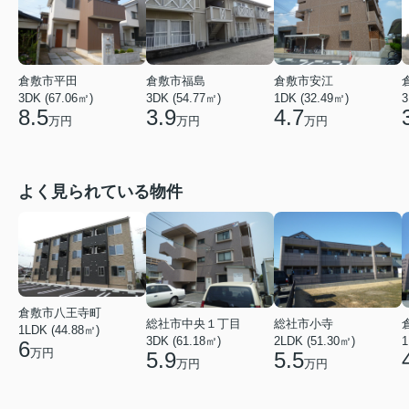
倉敷市平田
倉敷市福島
倉敷市安江
3DK (67.06㎡)
3DK (54.77㎡)
1DK (32.49㎡)
3
8.5
3.9
4.7
万円
万円
万円
よく見られている物件
倉敷市八王寺町
総社市中央１丁目
総社市小寺
1LDK (44.88㎡)
3DK (61.18㎡)
2LDK (51.30㎡)
1
6
万円
5.9
5.5
万円
万円