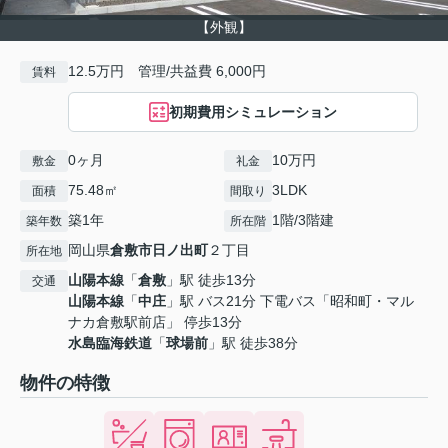
【外観】
12.5万円 管理/共益費 6,000円
賃料
初期費用シミュレーション
0ヶ月
10万円
敷金
礼金
75.48㎡
3LDK
面積
間取り
築1年
1階/3階建
築年数
所在階
岡山県
倉敷市
日ノ出町
２丁目
所在地
山陽本線
「
倉敷
」駅 徒歩13分
交通
山陽本線
「
中庄
」駅 バス21分 下電バス「昭和町・マル
ナカ倉敷駅前店」 停歩13分
水島臨海鉄道
「
球場前
」駅 徒歩38分
物件の特徴