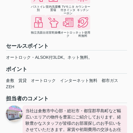
バストイレ
室内洗濯機
TVモニタ
カウンター
別
置場
付きインタ
キッチン
ーホン
独立洗面台
浴室乾燥機
オートロッ
ネット使用
ク
料無料
セールスポイント
オートロック・ALSOK付3LDK。ネット無料。
ポイント
倉敷
賃貸
オートロック
インターネット無料
都市ガス
ZEH
担当者のコメント
当社は倉敷市中心部・総社市・都窪郡早島町など幅
広いエリアの物件を豊富にご紹介しております。経
験豊かなスタッフが皆様のお部屋探しのお手伝いを
させていただきます。家賃や初期費用の交渉もお任