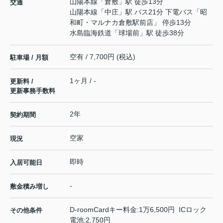
山陽本線
「
倉敷
」駅 徒歩13分
交通
山陽本線
「
中庄
」駅 バス21分 下電バス「昭
和町・マルナカ倉敷駅前店」 停歩13分
水島臨海鉄道
「
球場前
」駅 徒歩38分
空有 / 7,700円 (税込)
駐車場 / 月額
1ヶ月 / -
更新料 /
更新事務手数料
2年
契約期間
空家
現況
即時
入居可能日
-
敷金積み増し
D-roomCardキー料金:1万6,500円 ICロック
その他条件
電池:2,750円