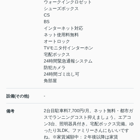
ウォークインクロゼット
シューズボックス
CS
BS
インターネット対応
ネット使用料無料
オートロック
TVモニタ付インターホン
宅配ボックス
24時間緊急通報システム
防犯カメラ
24時間ゴミ出し可
角部屋
-
設備(その他)
2台目駐車料7,700円/月。ネット無料・都市ガ
備考
スでランニングコスト抑えましょう。エアコ
ン3台、照明器具付き。宅配ボックス完備。ゆ
ったり3LDK。ファミリーさんにもいいです
ね。※家賃減額中：２年後以降は家賃