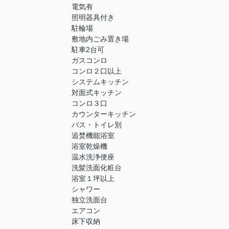
電気有
照明器具付き
駐輪場
敷地内ごみ置き場
駐車2台可
ガスコンロ
コンロ２口以上
システムキッチン
対面式キッチン
コンロ３口
カウンターキッチン
バス・トイレ別
追焚機能浴室
浴室乾燥機
温水洗浄便座
洗髪洗面化粧台
浴室１坪以上
シャワー
独立洗面台
エアコン
床下収納