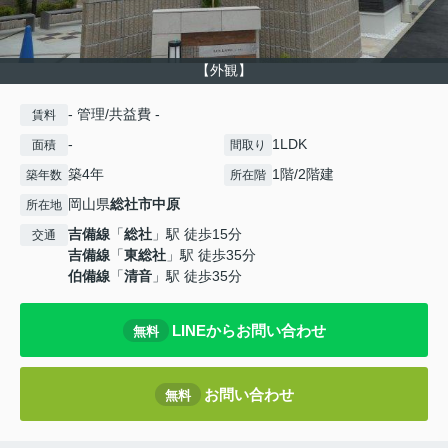
【外観】
- 管理/共益費 -
賃料
-
1LDK
面積
間取り
築4年
1階/2階建
築年数
所在階
岡山県
総社市
中原
所在地
吉備線
「
総社
」駅 徒歩15分
交通
吉備線
「
東総社
」駅 徒歩35分
伯備線
「
清音
」駅 徒歩35分
LINEからお問い合わせ
無料
お問い合わせ
無料