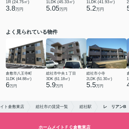
1R (24.75㎡)
1LDK (45.33㎡)
1LDK (41.93㎡)
2
3.8
5.05
5.2
万円
万円
万円
よく見られている物件
倉敷市八王寺町
総社市中央１丁目
総社市小寺
1LDK (44.88㎡)
3DK (61.18㎡)
2LDK (51.30㎡)
1
6
5.9
5.5
万円
万円
万円
イト倉敷東店
総社市の賃貸一覧
総社駅
レ リアンB
ホームメイトＦＣ倉敷東店