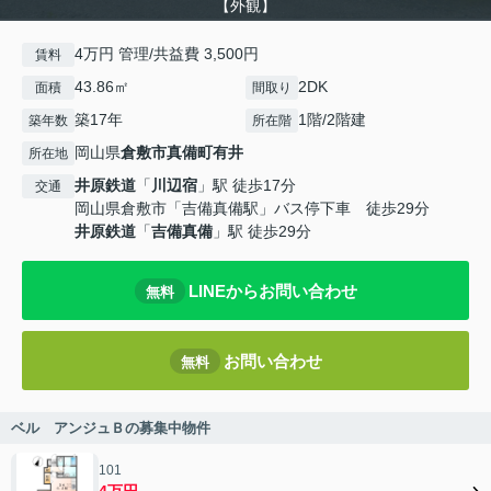
【外観】
4万円 管理/共益費 3,500円
賃料
43.86㎡
2DK
面積
間取り
築17年
1階/2階建
築年数
所在階
岡山県
倉敷市
真備町有井
所在地
井原鉄道
「
川辺宿
」駅 徒歩17分
交通
岡山県倉敷市「吉備真備駅」バス停下車 徒歩29分
井原鉄道
「
吉備真備
」駅 徒歩29分
LINEからお問い合わせ
無料
お問い合わせ
無料
ベル アンジュＢの募集中物件
101
4万円