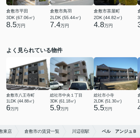
倉敷市平田
倉敷市鳥羽
倉敷市茶屋町
3DK (67.06㎡)
2LDK (55.44㎡)
2DK (44.82㎡)
3
8.5
7.4
4.8
万円
万円
万円
よく見られている物件
倉敷市八王寺町
総社市中央１丁目
総社市小寺
1LDK (44.88㎡)
3DK (61.18㎡)
2LDK (51.30㎡)
1
6
5.9
5.5
万円
万円
万円
敷東店
倉敷市の賃貸一覧
川辺宿駅
ベル アンジュＢ