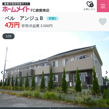
0
お気に入り
ベル アンジュＢ
空室1
4万円
管理/共益費 3,500円
1
/
29