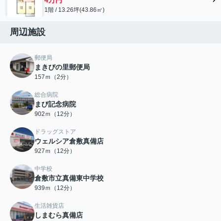
1階 / 13.26坪(43.86㎡)
周辺施設
郵便局
まきびの里郵便局
157ｍ（2分）
総合病院
まび記念病院
902ｍ（12分）
ドラッグストア
ウェルシア倉敷真備店
927ｍ（12分）
中学校
倉敷市立真備東中学校
939ｍ（12分）
生活雑貨店
しまむら真備店