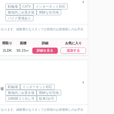
駐輪場
CATV
インターネット対応
敷地内ごみ置き場
閑静な住宅地
バイク置場あり
ております。経験豊かなスタッフが皆様のお部屋探しのお手伝
間取り
面積
詳細
お気に入り
2LDK
55.23㎡
詳細を見る
追加する
駐輪場
インターネット対応
 徒
敷地内ごみ置き場
閑静な住宅地
24時間ゴミ出し可
駐車2台可
ております。経験豊かなスタッフが皆様のお部屋探しのお手伝