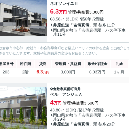
ネオソレイユⅡ
6.3
万円
管理/共益費3,000円
68.58㎡ (3LDK) /築6年 /2階建
井原鉄道
「
吉備真備
」駅 徒歩11分
岡山県倉敷市「吉備真備駅」バス停下車
歩11分
は倉敷市中心部・総社市・都窪郡早島町など幅広いエリアの物件を豊富にご紹介し
させていただきます。家賃や初期費用の交渉もお任せください。
部屋番号
所在階
賃料
管理費・共益費
敷金/保証金
礼金
6.3
203
2階
3,000円
6.93万円
1ヶ月
万円
ート
倉敷市
真備町有井
ベル アンジュＡ
4
万円
管理/共益費3,500円
43.86㎡ (2DK) /築17年 /2階建
岡山県倉敷市「吉備真備駅」バス停下車
歩29分
井原鉄道
「
吉備真備
」駅 徒歩29分