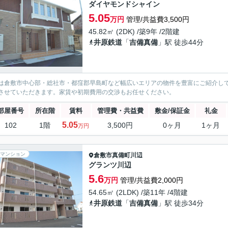
ダイヤモンドシャイン
5.05
万円
管理/共益費3,500円
45.82㎡ (2DK) /築9年 /2階建
井原鉄道
「
吉備真備
」駅 徒歩44分
は倉敷市中心部・総社市・都窪郡早島町など幅広いエリアの物件を豊富にご紹介し
させていただきます。家賃や初期費用の交渉もお任せください。
部屋番号
所在階
賃料
管理費・共益費
敷金/保証金
礼金
5.05
102
1階
3,500円
0ヶ月
1ヶ月
万円
マンション
倉敷市
真備町川辺
グランツ川辺
5.6
万円
管理/共益費2,000円
54.65㎡ (2LDK) /築11年 /4階建
井原鉄道
「
吉備真備
」駅 徒歩34分