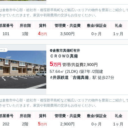
は倉敷市中心部・総社市・都窪郡早島町など幅広いエリアの物件を豊富にご紹介し
させていただきます。家賃や初期費用の交渉もお任せください。
部屋番号
所在階
賃料
管理費・共益費
敷金/保証金
礼金
4
101
1階
3,500円
0ヶ月
1ヶ月
万円
ート
倉敷市
真備町有井
ＣＲＯＷＤ真備
5
万円
管理/共益費2,900円
57.64㎡ (2LDK) /築7年 /2階建
井原鉄道
「
吉備真備
」駅 徒歩27分
は倉敷市中心部・総社市・都窪郡早島町など幅広いエリアの物件を豊富にご紹介し
させていただきます。家賃や初期費用の交渉もお任せください。
部屋番号
所在階
賃料
管理費・共益費
敷金/保証金
礼金
5
202
2階
2,900円
0ヶ月
1ヶ月
万円