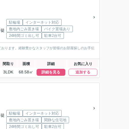
駐輪場
インターネット対応
敷地内ごみ置き場
バイク置場あり
 徒
24時間ゴミ出し可
駐車2台可
ております。経験豊かなスタッフが皆様のお部屋探しのお手伝
間取り
面積
詳細
お気に入り
3LDK
68.58㎡
詳細を見る
追加する
駐輪場
インターネット対応
 徒
敷地内ごみ置き場
閑静な住宅地
24時間ゴミ出し可
駐車2台可