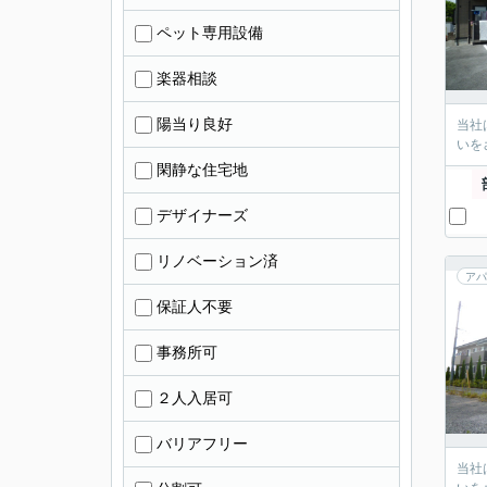
ペット専用設備
楽器相談
陽当り良好
当社
いを
閑静な住宅地
デザイナーズ
リノベーション済
アパ
保証人不要
事務所可
２人入居可
バリアフリー
当社