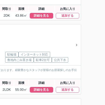
間取り
面積
詳細
お気に入り
2DK
43.86㎡
詳細を見る
追加する
駐輪場
インターネット対応
敷地内ごみ置き場
駐車2台可
公共下水
ております。経験豊かなスタッフが皆様のお部屋探しのお手伝
間取り
面積
詳細
お気に入り
2LDK
55.00㎡
詳細を見る
追加する