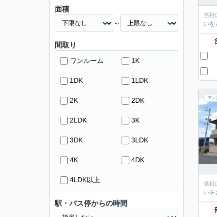
面積
当社
～
いを
間取り
ワンルーム
1K
1DK
1LDK
アパ
2K
2DK
2LDK
3K
3DK
3LDK
4K
4DK
4LDK以上
当社
いを
駅・バス停からの時間