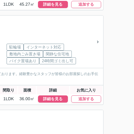
1LDK
45.27㎡
詳細を見る
追加する
駐輪場
インターネット対応
敷地内ごみ置き場
閑静な住宅地
バイク置場あり
24時間ゴミ出し可
ております。経験豊かなスタッフが皆様のお部屋探しのお手伝
間取り
面積
詳細
お気に入り
1LDK
36.00㎡
詳細を見る
追加する