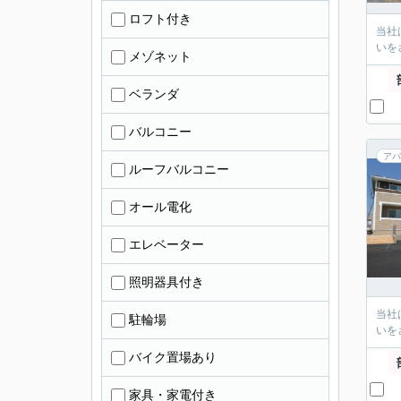
ロフト付き
当社
いを
メゾネット
ベランダ
バルコニー
アパ
ルーフバルコニー
オール電化
エレベーター
照明器具付き
当社
駐輪場
いを
バイク置場あり
家具・家電付き