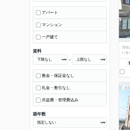
アパート
マンション
一戸建て
当社
賃料
いを
～
敷金・保証金なし
礼金・敷引なし
賃貸
共益費・管理費込み
築年数