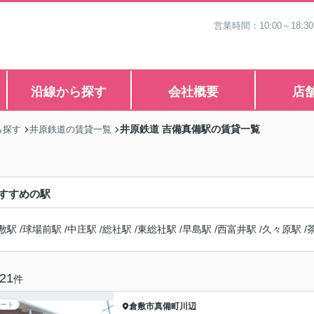
営業時間：10:00～1
沿線から探す
会社概要
店
井原鉄道 吉備真備駅の賃貸一覧
ら探す
井原鉄道の賃貸一覧
すすめの駅
敷駅
/
球場前駅
/
中庄駅
/
総社駅
/
東総社駅
/
早島駅
/
西富井駅
/
久々原駅
/
21
件
ート
倉敷市
真備町川辺