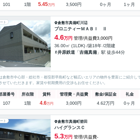
5.45
101
1階
3,500円
0ヶ月
1ヶ月
万円
ート
倉敷市
真備町川辺
プロニティーＭＡＢＩ Ⅱ
4.6
万円
管理/共益費3,000円
36.00㎡ (1LDK) /築18年 /2階建
井原鉄道
「
吉備真備
」駅 徒歩44分
は倉敷市中心部・総社市・都窪郡早島町など幅広いエリアの物件を豊富にご紹介し
させていただきます。家賃や初期費用の交渉もお任せください。
部屋番号
所在階
賃料
管理費・共益費
敷金/保証金
礼金
4.6
107
1階
3,000円
4.62万円
0ヶ月
万円
ート
倉敷市
真備町箭田
ハイグランスＣ
5.3
万円
管理/共益費-