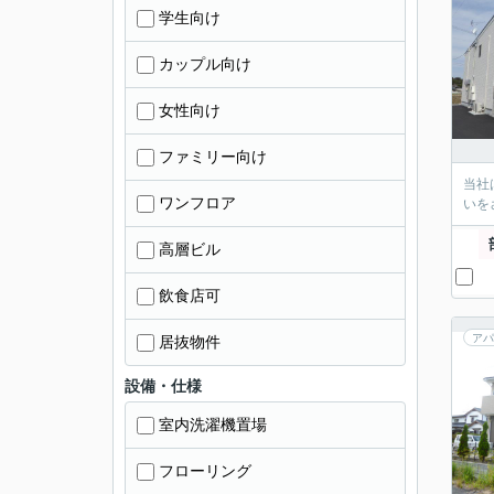
学生向け
カップル向け
女性向け
ファミリー向け
当社
ワンフロア
いを
高層ビル
飲食店可
アパ
居抜物件
設備・仕様
室内洗濯機置場
フローリング