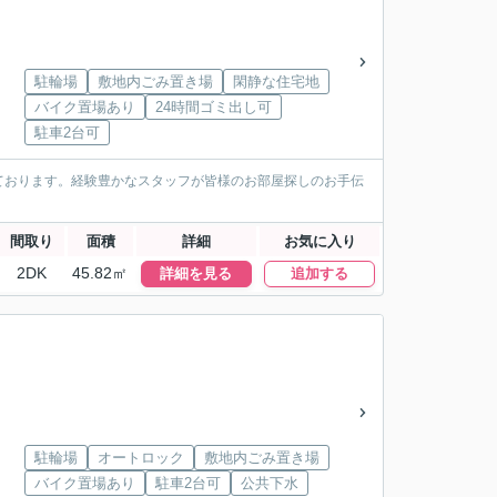
駐輪場
敷地内ごみ置き場
閑静な住宅地
バイク置場あり
24時間ゴミ出し可
駐車2台可
ております。経験豊かなスタッフが皆様のお部屋探しのお手伝
間取り
面積
詳細
お気に入り
2DK
45.82㎡
詳細を見る
追加する
駐輪場
オートロック
敷地内ごみ置き場
バイク置場あり
駐車2台可
公共下水