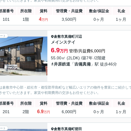
させていただきます。家賃や初期費用の交渉もお任せください。
部屋番号
所在階
賃料
管理費・共益費
敷金/保証金
礼金
4
101
1階
3,500円
0ヶ月
1ヶ月
万円
ート
倉敷市
真備町川辺
メインステイ
6.9
万円
管理/共益費6,000円
55.00㎡ (2LDK) /築7年 /2階建
井原鉄道
「
吉備真備
」駅 徒歩46分
は倉敷市中心部・総社市・都窪郡早島町など幅広いエリアの物件を豊富にご紹介し
させていただきます。家賃や初期費用の交渉もお任せください。
部屋番号
所在階
賃料
管理費・共益費
敷金/保証金
礼金
6.9
201
2階
6,000円
0ヶ月
1ヶ月
万円
ート
倉敷市
真備町箭田