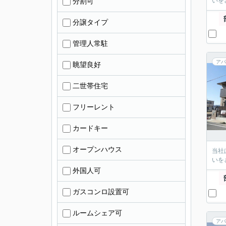
分割可
いを
分譲タイプ
管理人常駐
アパ
眺望良好
二世帯住宅
フリーレント
カードキー
オープンハウス
当社
いを
外国人可
ガスコンロ設置可
ルームシェア可
アパ