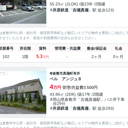
55.23㎡ (2LDK) /築23年 /2階建
井原鉄道
「
吉備真備
」駅 徒歩12分
は倉敷市中心部・総社市・都窪郡早島町など幅広いエリアの物件を豊富にご紹介し
させていただきます。家賃や初期費用の交渉もお任せください。
部屋番号
所在階
賃料
管理費・共益費
敷金/保証金
礼金
5.3
102
1階
-
2ヶ月
0ヶ月
万円
ート
倉敷市
真備町有井
ベル アンジュＢ
4
万円
管理/共益費3,500円
43.86㎡ (2DK) /築17年 /2階建
岡山県倉敷市「吉備真備駅」バス停下車
歩29分
井原鉄道
「
吉備真備
」駅 徒歩29分
は倉敷市中心部・総社市・都窪郡早島町など幅広いエリアの物件を豊富にご紹介し