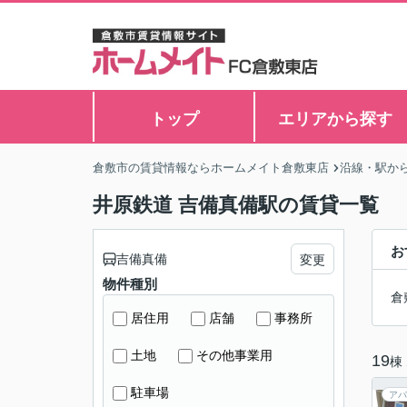
トップ
エリアから探す
倉敷市の賃貸情報ならホームメイト倉敷東店
沿線・駅か
井原鉄道 吉備真備駅の賃貸一覧
お
吉備真備
変更
物件種別
倉
居住用
店舗
事務所
土地
その他事業用
19
棟
駐車場
アパ