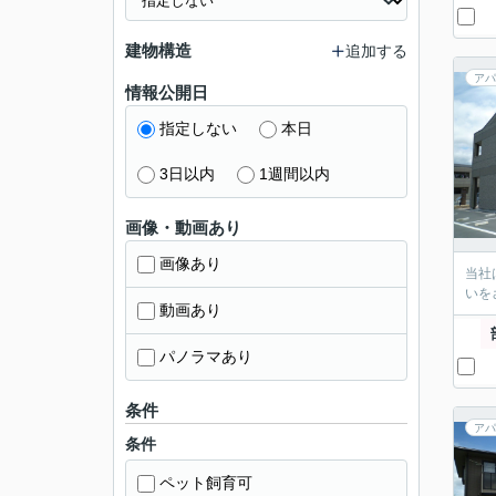
建物構造
追加する
アパ
情報公開日
指定しない
本日
3日以内
1週間以内
画像・動画あり
画像あり
当社
いを
動画あり
パノラマあり
条件
アパ
条件
ペット飼育可