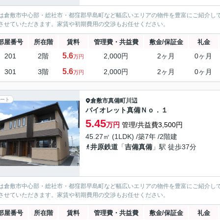
は倉敷市中心部・総社市・都窪郡早島町など幅広いエリアの物件を豊富にご紹介し
させていただきます。家賃や初期費用の交渉もお任せください。
部屋番号
所在階
賃料
管理費・共益費
敷金/保証金
礼金
5.6
201
2階
2,000円
2ヶ月
0ヶ月
万円
5.6
301
3階
2,000円
2ヶ月
0ヶ月
万円
ート
倉敷市
真備町川辺
バイオレット真備Ｎｏ．１
5.45
万円
管理/共益費3,500円
45.27㎡ (1LDK) /築7年 /2階建
井原鉄道
「
吉備真備
」駅 徒歩37分
は倉敷市中心部・総社市・都窪郡早島町など幅広いエリアの物件を豊富にご紹介し
させていただきます。家賃や初期費用の交渉もお任せください。
部屋番号
所在階
賃料
管理費・共益費
敷金/保証金
礼金