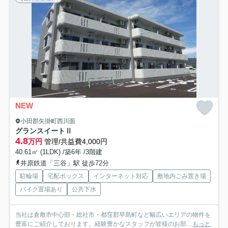
NEW
小田郡矢掛町西川面
グランスイートⅡ
4.8
万円
管理/共益費4,000円
40.61㎡ (1LDK) /築6年 /3階建
井原鉄道「三谷」駅 徒歩72分
駐輪場
宅配ボックス
インターネット対応
敷地内ごみ置き場
バイク置場あり
公共下水
当社は倉敷市中心部・総社市・都窪郡早島町など幅広いエリアの物件を
豊富にご紹介しております。経験豊かなスタッフが皆様のお部...
もっと