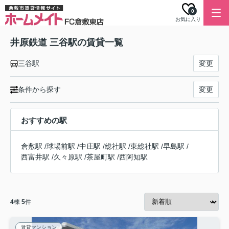
0
お気に入り
井原鉄道 三谷駅の賃貸一覧
三谷駅
変更
条件から探す
変更
おすすめの駅
倉敷駅
/
球場前駅
/
中庄駅
/
総社駅
/
東総社駅
/
早島駅
/
西富井駅
/
久々原駅
/
茶屋町駅
/
西阿知駅
4
棟
5
件
賃貸マンション