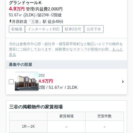
グランドゥールＫ
4.9
万円
管理/共益費2,000円
51.67㎡ (2LDK) /築23年 /2階建
井原鉄道「三谷」駅 徒歩49分
駐輪場
インターネット対応
駐車2台可
公共下水
当社は倉敷市中心部・総社市・都窪郡早島町など幅広いエリアの物件を
豊富にご紹介しております。経験豊かなスタッフが皆様のお部...
もっと
見る
募集中の部屋
202
4.9万円
2階 / 51.67㎡ / 2LDK
三谷の掲載物件の家賃相場
家賃相場
空室件数
-
-
1R～1K