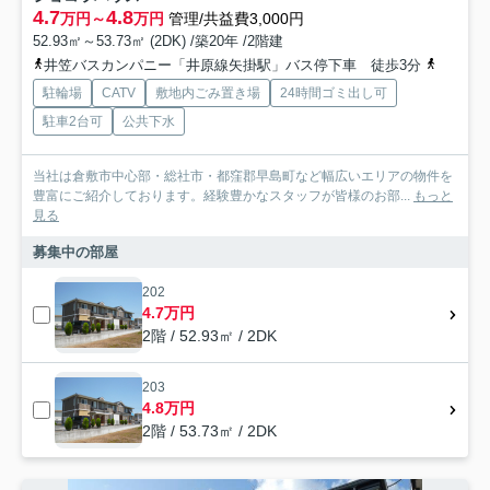
4.7
4.8
万円～
万円
管理/共益費3,000円
52.93㎡～53.73㎡ (2DK) /築20年 /2階建
井笠バスカンパニー「井原線矢掛駅」バス停下車 徒歩3分
井原鉄道
駐輪場
CATV
敷地内ごみ置き場
24時間ゴミ出し可
駐車2台可
公共下水
当社は倉敷市中心部・総社市・都窪郡早島町など幅広いエリアの物件を
豊富にご紹介しております。経験豊かなスタッフが皆様のお部...
もっと
見る
募集中の部屋
202
4.7万円
2階 / 52.93㎡ / 2DK
203
4.8万円
2階 / 53.73㎡ / 2DK