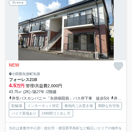
アパート
NEW
小田郡矢掛町矢掛
フォーレス21B
4.5
万円
管理/共益費2,000円
43.75㎡ (2K) /築27年 /2階建
井笠バスカンパニー「矢掛病院前」バス停下車 徒歩5分
井原鉄道「三谷」駅 徒歩53分
駐輪場
インターネット対応
敷地内ごみ置き場
閑静な住宅地
バイク置場あり
24時間ゴミ出し可
当社は倉敷市中心部・総社市・都窪郡早島町など幅広いエリアの物件を