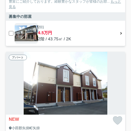
豊富にご紹介しております。経験豊かなスタッフが皆様のお部...
もっと
見る
募集中の部屋
201
4.5万円
2階 / 43.75㎡ / 2K
アパート
NEW
小田郡矢掛町矢掛