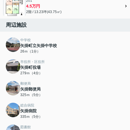
201
4.5万円
2階 / 13.23坪(43.75㎡)
周辺施設
中学校
矢掛町立矢掛中学校
26ｍ（1分）
市役所・区役所
矢掛町役場
279ｍ（4分）
郵便局
矢掛郵便局
325ｍ（5分）
総合病院
矢掛病院
335ｍ（5分）
図書館