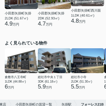
小田郡矢掛町西川面
小田郡矢掛町矢掛
小田郡矢掛町矢掛
1LDK (40.61㎡)
2LDK (51.67㎡)
2DK (52.93㎡)
4.8
万円
4.9
4.7
万円
万円
よく見られている物件
倉敷市八王寺町
総社市中央１丁目
総社市小寺
1LDK (44.88㎡)
3DK (61.18㎡)
2LDK (51.30㎡)
1
6
5.9
5.5
万円
万円
万円
東店
小田郡矢掛町の賃貸一覧
矢掛駅
フォーレス21B