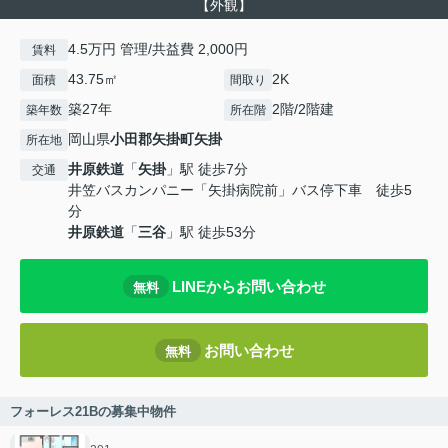
【外観】
4.5万円 管理/共益費 2,000円
賃料
43.75㎡
2K
面積
間取り
築27年
2階/2階建
築年数
所在階
岡山県
小田郡矢掛町
矢掛
所在地
井原鉄道
「
矢掛
」駅 徒歩7分
交通
井笠バスカンパニー「矢掛病院前」バス停下車 徒歩5
分
井原鉄道
「
三谷
」駅 徒歩53分
LINEからお問い合わせ
無料
お問い合わせ
無料
フォーレス21Bの募集中物件