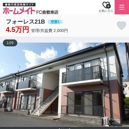
0
お気に入り
フォーレス21B
空室1
4.5万円
管理/共益費 2,000円
1
/
29