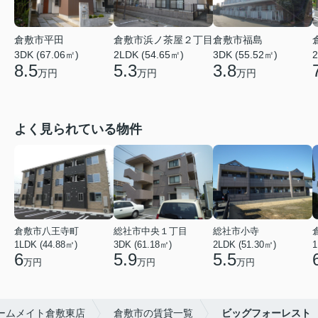
倉敷市平田
倉敷市浜ノ茶屋２丁目
倉敷市福島
3DK (67.06㎡)
2LDK (54.65㎡)
3DK (55.52㎡)
2
8.5
5.3
3.8
万円
万円
万円
よく見られている物件
倉敷市八王寺町
総社市中央１丁目
総社市小寺
1LDK (44.88㎡)
3DK (61.18㎡)
2LDK (51.30㎡)
1
6
5.9
5.5
万円
万円
万円
ームメイト倉敷東店
倉敷市の賃貸一覧
ビッグフォーレスト