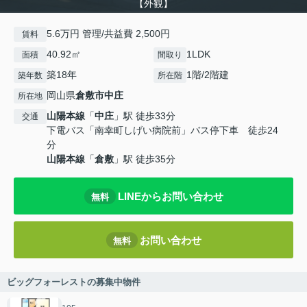
【外観】
5.6万円 管理/共益費 2,500円
賃料
40.92㎡
1LDK
面積
間取り
築18年
1階/2階建
築年数
所在階
岡山県
倉敷市
中庄
所在地
山陽本線
「
中庄
」駅 徒歩33分
交通
下電バス「南幸町しげい病院前」バス停下車 徒歩24
分
山陽本線
「
倉敷
」駅 徒歩35分
LINEからお問い合わせ
無料
お問い合わせ
無料
ビッグフォーレストの募集中物件