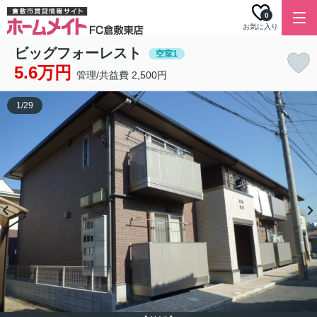
0
お気に入り
ビッグフォーレスト
空室1
5.6万円
管理/共益費 2,500円
1
/
29