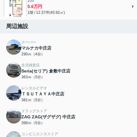
105
5.6万円
1階 / 12.37坪(40.92㎡)
周辺施設
スーパー
マルナカ中庄店
290ｍ（4分）
生活雑貨店
Seria(セリア) 倉敷中庄店
363ｍ（5分）
レンタルビデオ
ＴＳＵＴＡＹＡ中庄店
381ｍ（5分）
ドラッグストア
ZAG ZAG(ザグザグ) 中庄店
398ｍ（5分）
コンビニエンスストア