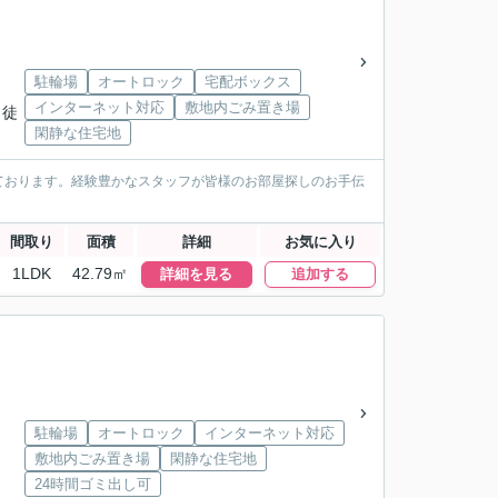
駐輪場
オートロック
宅配ボックス
インターネット対応
敷地内ごみ置き場
 徒
閑静な住宅地
ております。経験豊かなスタッフが皆様のお部屋探しのお手伝
間取り
面積
詳細
お気に入り
1LDK
42.79㎡
詳細を見る
追加する
駐輪場
オートロック
インターネット対応
敷地内ごみ置き場
閑静な住宅地
24時間ゴミ出し可