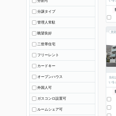
分割可
いを
分譲タイプ
管理人常駐
賃貸
眺望良好
二世帯住宅
フリーレント
カードキー
オープンハウス
当社
いを
外国人可
ガスコンロ設置可
ルームシェア可