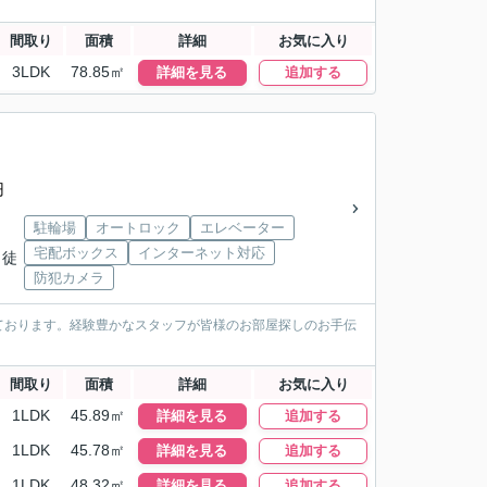
間取り
面積
詳細
お気に入り
3LDK
78.85㎡
詳細を見る
追加する
円
駐輪場
オートロック
エレベーター
宅配ボックス
インターネット対応
 徒
防犯カメラ
ております。経験豊かなスタッフが皆様のお部屋探しのお手伝
間取り
面積
詳細
お気に入り
1LDK
45.89㎡
詳細を見る
追加する
1LDK
45.78㎡
詳細を見る
追加する
1LDK
48.32㎡
詳細を見る
追加する