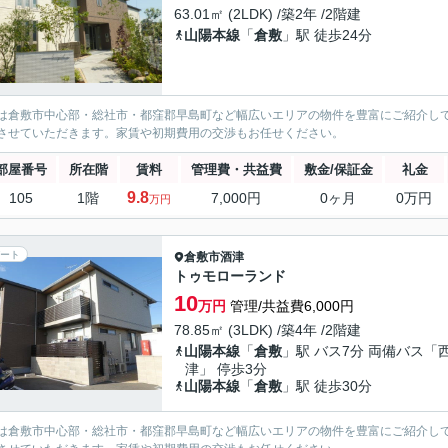
63.01㎡ (2LDK) /築2年 /2階建
山陽本線
「
倉敷
」駅 徒歩24分
は倉敷市中心部・総社市・都窪郡早島町など幅広いエリアの物件を豊富にご紹介し
させていただきます。家賃や初期費用の交渉もお任せください。
部屋番号
所在階
賃料
管理費・共益費
敷金/保証金
礼金
9.8
105
1階
7,000円
0ヶ月
0万円
万円
ート
倉敷市
酒津
トゥモローランド
10
万円
管理/共益費6,000円
78.85㎡ (3LDK) /築4年 /2階建
山陽本線
「
倉敷
」駅 バス7分 両備バス「
津」 停歩3分
山陽本線
「
倉敷
」駅 徒歩30分
は倉敷市中心部・総社市・都窪郡早島町など幅広いエリアの物件を豊富にご紹介し