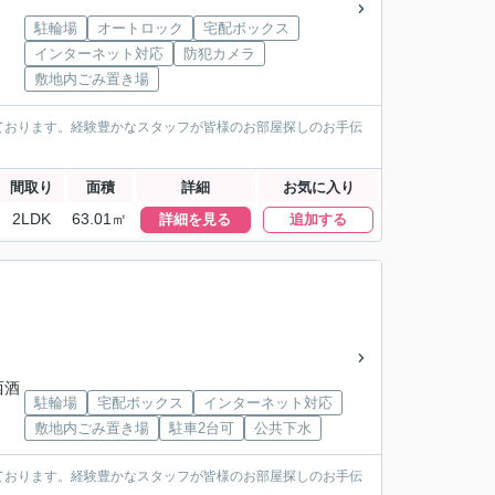
駐輪場
オートロック
宅配ボックス
インターネット対応
防犯カメラ
敷地内ごみ置き場
ております。経験豊かなスタッフが皆様のお部屋探しのお手伝
間取り
面積
詳細
お気に入り
2LDK
63.01㎡
詳細を見る
追加する
西酒
駐輪場
宅配ボックス
インターネット対応
敷地内ごみ置き場
駐車2台可
公共下水
ております。経験豊かなスタッフが皆様のお部屋探しのお手伝