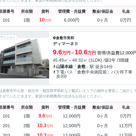
させていただきます。家賃や初期費用の交渉もお任せください。
部屋番号
所在階
賃料
管理費・共益費
敷金/保証金
礼金
10
101
1階
6,000円
0ヶ月
0万円
万円
マンション
倉敷市
美和
ディマーネⅡ
9.6
10.6
万円～
万円
管理/共益費12,000
45.49㎡～48.32㎡ (1LDK) /築2年 /3階建
山陽本線
「
倉敷
」駅 徒歩14分
下電バス「倉敷中央病院前」バス停下車
歩3分
は倉敷市中心部・総社市・都窪郡早島町など幅広いエリアの物件を豊富にご紹介し
させていただきます。家賃や初期費用の交渉もお任せください。
部屋番号
所在階
賃料
管理費・共益費
敷金/保証金
礼金
9.6
101
1階
12,000円
0ヶ月
0万円
万円
10.3
201
2階
12,000円
0ヶ月
11万円
万円
10.3
203
2階
12,000円
0ヶ月
11万円
万円