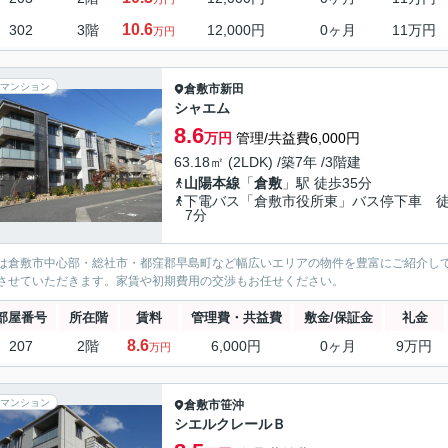
10.6
302
3階
12,000円
0ヶ月
11万円
万円
マンション
倉敷市
新田
シャエム
8.6
万円
管理/共益費6,000円
63.18㎡ (2LDK) /築7年 /3階建
山陽本線
「
倉敷
」駅 徒歩35分
下電バス「倉敷市役所東」バス停下車 
7分
は倉敷市中心部・総社市・都窪郡早島町など幅広いエリアの物件を豊富にご紹介し
させていただきます。家賃や初期費用の交渉もお任せください。
部屋番号
所在階
賃料
管理費・共益費
敷金/保証金
礼金
8.6
207
2階
6,000円
0ヶ月
9万円
万円
マンション
倉敷市
笹沖
シエルクレールＢ