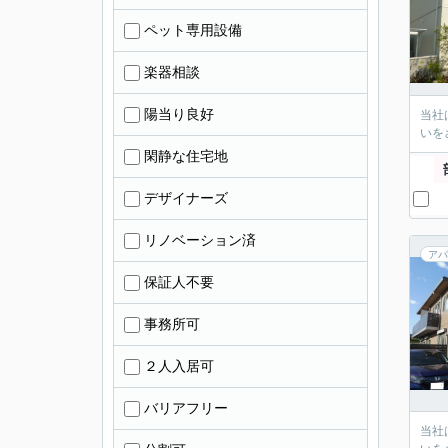
ペット専用設備
楽器相談
陽当り良好
当社
いを
閑静な住宅地
デザイナーズ
リノベーション済
アパ
保証人不要
事務所可
２人入居可
バリアフリー
当社