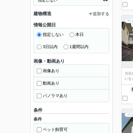
建物構造
追加する
アパ
情報公開日
指定しない
本日
3日以内
1週間以内
画像・動画あり
画像あり
当社
いを
動画あり
パノラマあり
条件
アパ
条件
ペット飼育可