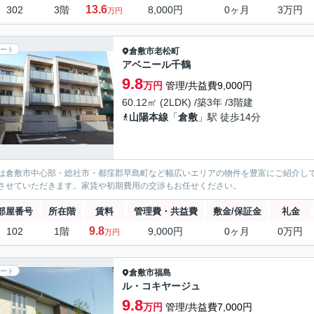
13.6
302
3階
8,000円
0ヶ月
3万円
万円
ート
倉敷市
老松町
アベニール千鶴
9.8
万円
管理/共益費9,000円
60.12㎡ (2LDK) /築3年 /3階建
山陽本線
「
倉敷
」駅 徒歩14分
は倉敷市中心部・総社市・都窪郡早島町など幅広いエリアの物件を豊富にご紹介し
させていただきます。家賃や初期費用の交渉もお任せください。
部屋番号
所在階
賃料
管理費・共益費
敷金/保証金
礼金
9.8
102
1階
9,000円
0ヶ月
0万円
万円
ート
倉敷市
福島
ル・コキヤージュ
9.8
万円
管理/共益費7,000円