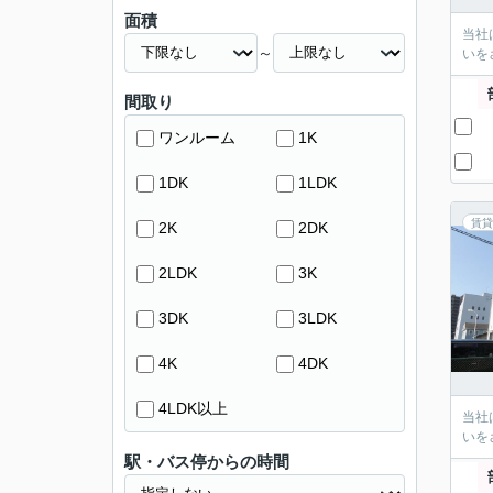
面積
当社
～
いを
間取り
ワンルーム
1K
1DK
1LDK
賃貸
2K
2DK
2LDK
3K
3DK
3LDK
4K
4DK
4LDK以上
当社
いを
駅・バス停からの時間