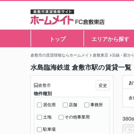
トップ
エリアから探す
倉敷市の賃貸情報ならホームメイト倉敷東店
沿線・駅か
水島臨海鉄道 倉敷市駅の賃貸一覧
お
倉敷市
変更
物件種別
倉
居住用
店舗
事務所
土地
その他事業用
380
駐車場
アパ