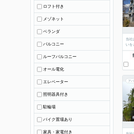
ロフト付き
メゾネット
ベランダ
当社
バルコニー
いを
ルーフバルコニー
オール電化
エレベーター
アパ
照明器具付き
駐輪場
バイク置場あり
家具・家電付き
当社