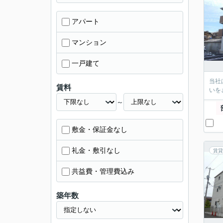
アパート
マンション
一戸建て
当社
賃料
いを
～
敷金・保証金なし
礼金・敷引なし
賃貸
共益費・管理費込み
築年数