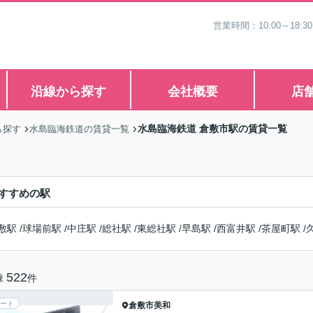
営業時間：10:00～1
沿線から探す
会社概要
店
水島臨海鉄道 倉敷市駅の賃貸一覧
ら探す
水島臨海鉄道の賃貸一覧
すすめの駅
敷駅
/
球場前駅
/
中庄駅
/
総社駅
/
東総社駅
/
早島駅
/
西富井駅
/
茶屋町駅
/
522
棟
件
ート
倉敷市
美和