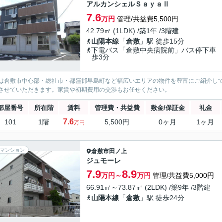
アルカンシェルＳａｙａⅡ
7.6
万円
管理/共益費5,500円
42.79㎡ (1LDK) /築1年 /3階建
山陽本線
「
倉敷
」駅 徒歩15分
下電バス「倉敷中央病院前」バス停下車
歩3分
は倉敷市中心部・総社市・都窪郡早島町など幅広いエリアの物件を豊富にご紹介し
させていただきます。家賃や初期費用の交渉もお任せください。
部屋番号
所在階
賃料
管理費・共益費
敷金/保証金
礼金
7.6
101
1階
5,500円
0ヶ月
1ヶ月
万円
マンション
倉敷市
田ノ上
ジュモーレ
7.9
8.9
万円～
万円
管理/共益費5,000円
66.91㎡～73.87㎡ (2LDK) /築9年 /3階建
山陽本線
「
倉敷
」駅 徒歩24分