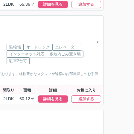
2LDK
65.36㎡
詳細を見る
追加する
駐輪場
オートロック
エレベーター
インターネット対応
敷地内ごみ置き場
駐車2台可
ております。経験豊かなスタッフが皆様のお部屋探しのお手伝
間取り
面積
詳細
お気に入り
2LDK
60.12㎡
詳細を見る
追加する