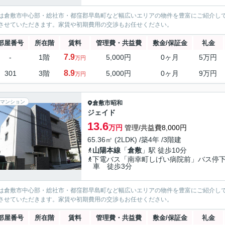
は倉敷市中心部・総社市・都窪郡早島町など幅広いエリアの物件を豊富にご紹介し
させていただきます。家賃や初期費用の交渉もお任せください。
部屋番号
所在階
賃料
管理費・共益費
敷金/保証金
礼金
7.9
-
1階
5,000円
0ヶ月
5万円
万円
8.9
301
3階
5,000円
0ヶ月
9万円
万円
マンション
倉敷市
昭和
ジェイド
13.6
万円
管理/共益費8,000円
65.36㎡ (2LDK) /築4年 /3階建
山陽本線
「
倉敷
」駅 徒歩10分
下電バス「南幸町しげい病院前」バス停
車 徒歩3分
は倉敷市中心部・総社市・都窪郡早島町など幅広いエリアの物件を豊富にご紹介し
させていただきます。家賃や初期費用の交渉もお任せください。
部屋番号
所在階
賃料
管理費・共益費
敷金/保証金
礼金