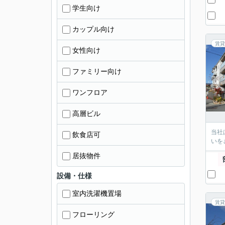
学生向け
カップル向け
賃貸
女性向け
ファミリー向け
ワンフロア
高層ビル
当社
飲食店可
いを
居抜物件
設備・仕様
室内洗濯機置場
賃貸
フローリング