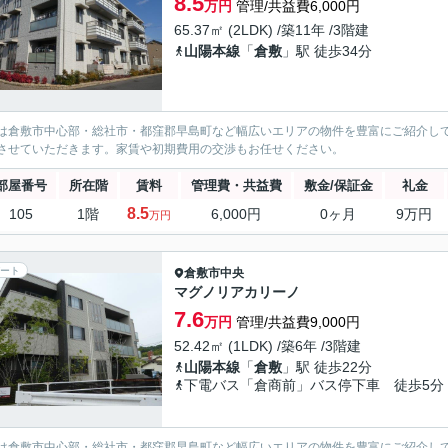
8.5
万円
管理/共益費6,000円
65.37㎡ (2LDK) /築11年 /3階建
山陽本線
「
倉敷
」駅 徒歩34分
は倉敷市中心部・総社市・都窪郡早島町など幅広いエリアの物件を豊富にご紹介し
させていただきます。家賃や初期費用の交渉もお任せください。
部屋番号
所在階
賃料
管理費・共益費
敷金/保証金
礼金
8.5
105
1階
6,000円
0ヶ月
9万円
万円
ート
倉敷市
中央
マグノリアカリーノ
7.6
万円
管理/共益費9,000円
52.42㎡ (1LDK) /築6年 /3階建
山陽本線
「
倉敷
」駅 徒歩22分
下電バス「倉商前」バス停下車 徒歩5分
は倉敷市中心部・総社市・都窪郡早島町など幅広いエリアの物件を豊富にご紹介し