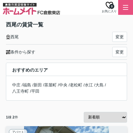
0
お気に入り
西尾の賃貸一覧
西尾
変更
条件から探す
変更
おすすめのエリア
中庄
/
福島
/
新田
/
茶屋町
/
中央
/
老松町
/
水江
/
大島
/
八王寺町
/
平田
1
棟
2
件
アパート