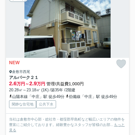
NEW
倉敷市西尾
アルパーク２１
2.6
2.9
万円～
万円
管理/共益費1,000円
20.28㎡～23.18㎡ (1K) /築35年 /2階建
山陽本線「中庄」駅 徒歩49分
伯備線「中庄」駅 徒歩49分
閑静な住宅地
公共下水
当社は倉敷市中心部・総社市・都窪郡早島町など幅広いエリアの物件を
豊富にご紹介しております。経験豊かなスタッフが皆様のお部...
もっと
見る