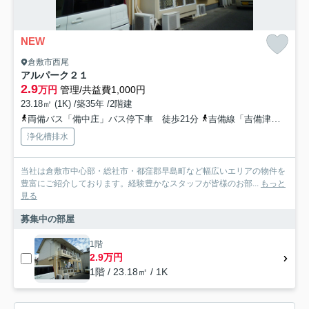
NEW
倉敷市西尾
アルパーク２１
2.9
万円
管理/共益費1,000円
23.18㎡ (1K) /築35年 /2階建
両備バス「備中庄」バス停下車 徒歩21分
吉備線「吉備津」駅 徒歩50分
浄化槽排水
当社は倉敷市中心部・総社市・都窪郡早島町など幅広いエリアの物件を
豊富にご紹介しております。経験豊かなスタッフが皆様のお部...
もっと
見る
募集中の部屋
1階
2.9万円
1階 / 23.18㎡ / 1K