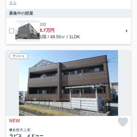
見る
募集中の部屋
102
5.7万円
1階 / 48.50㎡ / 1LDK
アパート
NEW
倉敷市上東
ラピス メドゥー