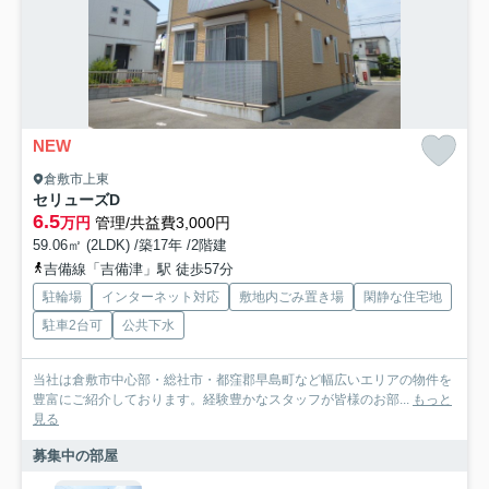
NEW
倉敷市上東
セリューズD
6.5
万円
管理/共益費3,000円
59.06㎡ (2LDK) /築17年 /2階建
吉備線「吉備津」駅 徒歩57分
駐輪場
インターネット対応
敷地内ごみ置き場
閑静な住宅地
駐車2台可
公共下水
当社は倉敷市中心部・総社市・都窪郡早島町など幅広いエリアの物件を
豊富にご紹介しております。経験豊かなスタッフが皆様のお部...
もっと
見る
募集中の部屋