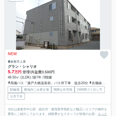
NEW
倉敷市上東
グラン・シャリオ
5.7
万円
管理/共益費3,500円
48.50㎡ (1LDK) /築7年 /3階建
両備バス「瀬戸大橋温泉前」バス停下車 徒歩20分
吉備線「吉備津」駅 徒歩47分
駐輪場
敷地内ごみ置き場
閑静な住宅地
24時間ゴミ出し可
公共下水
当社は倉敷市中心部・総社市・都窪郡早島町など幅広いエリアの物件を
豊富にご紹介しております。経験豊かなスタッフが皆様のお部...
もっと