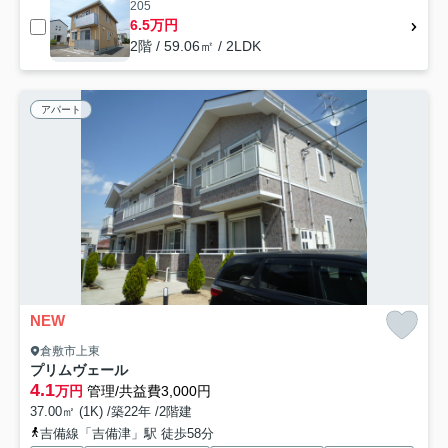
205
6.5万円
2階 / 59.06㎡ / 2LDK
アパート
NEW
倉敷市上東
プリムヴェール
4.1
万円
管理/共益費3,000円
37.00㎡ (1K) /築22年 /2階建
吉備線「吉備津」駅 徒歩58分