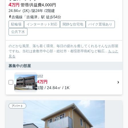
4
万円
管理/共益費4,000円
24.84㎡ (1K) /築24年 /2階建
吉備線「吉備津」駅 徒歩54分
駐輪場
インターネット対応
閑静な住宅地
バイク置場あり
公共下水
のどかな風景、落ち着く環境、毎日の疲れを癒してくれるそんなお部屋
ですね。当社は倉敷市中心部・総社市・都窪郡早島町など幅広...
もっと
見る
募集中の部屋
102
4万円
1階 / 24.84㎡ / 1K
アパート