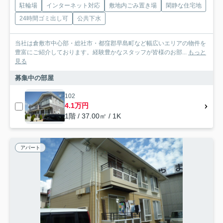
駐輪場
インターネット対応
敷地内ごみ置き場
閑静な住宅地
24時間ゴミ出し可
公共下水
当社は倉敷市中心部・総社市・都窪郡早島町など幅広いエリアの物件を
豊富にご紹介しております。経験豊かなスタッフが皆様のお部...
もっと
見る
募集中の部屋
102
4.1万円
1階 / 37.00㎡ / 1K
アパート