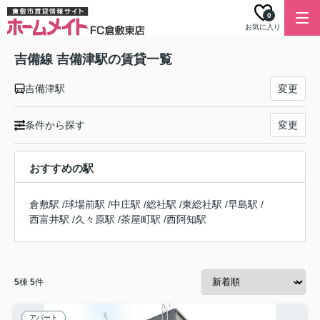
0
お気に入り
吉備線 吉備津駅の賃貸一覧
吉備津駅
変更
条件から探す
変更
おすすめの駅
倉敷駅
/
球場前駅
/
中庄駅
/
総社駅
/
東総社駅
/
早島駅
/
西富井駅
/
久々原駅
/
茶屋町駅
/
西阿知駅
5
棟
5
件
アパート