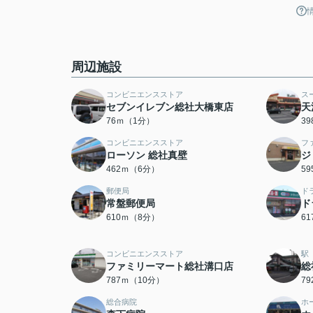
周辺施設
コンビニエンスストア
ス
セブンイレブン総社大橋東店
天
76ｍ（1分）
3
コンビニエンスストア
フ
ローソン 総社真壁
ジ
462ｍ（6分）
5
郵便局
ド
常盤郵便局
ド
610ｍ（8分）
6
コンビニエンスストア
駅
ファミリーマート総社溝口店
総
787ｍ（10分）
7
総合病院
ホ