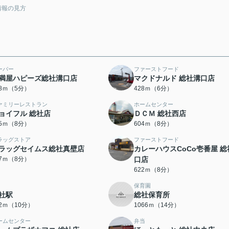
情報の見方
ーパー
ファーストフード
満屋ハピーズ総社溝口店
マクドナルド 総社溝口店
98ｍ（5分）
428ｍ（6分）
ァミリーレストラン
ホームセンター
ョイフル 総社店
ＤＣＭ 総社西店
95ｍ（8分）
604ｍ（8分）
ラッグストア
ファーストフード
ラッグセイムス総社真壁店
カレーハウスCoCo壱番屋 総
17ｍ（8分）
口店
622ｍ（8分）
保育園
社駅
総社保育所
92ｍ（10分）
1066ｍ（14分）
ームセンター
弁当