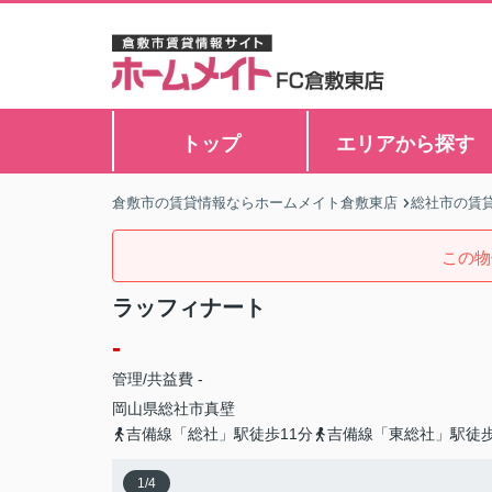
トップ
エリアから探す
倉敷市の賃貸情報ならホームメイト倉敷東店
総社市の賃
この物
ラッフィナート
-
管理/共益費 -
岡山県
総社市
真壁
吉備線「総社」駅徒歩11分
吉備線「東総社」駅徒歩
1
/
4