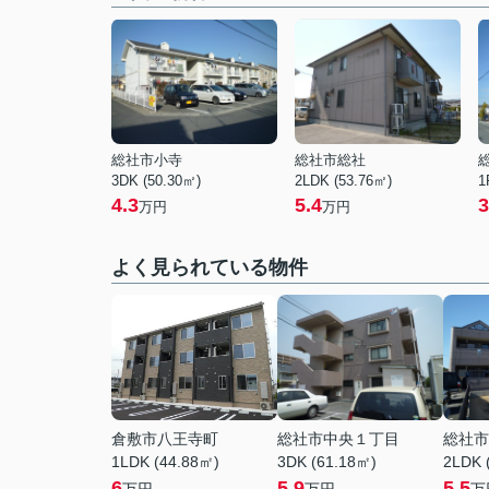
総社市小寺
総社市総社
3DK (50.30㎡)
2LDK (53.76㎡)
1
4.3
5.4
3
万円
万円
よく見られている物件
倉敷市八王寺町
総社市中央１丁目
総社市
1LDK (44.88㎡)
3DK (61.18㎡)
2LDK 
6
5.9
5.5