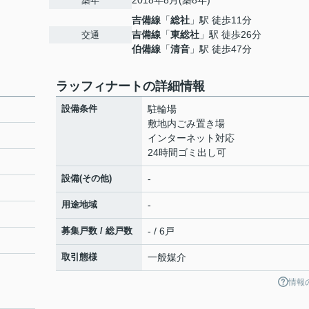
2018年8月(築8年)
築年
吉備線
「
総社
」駅 徒歩11分
吉備線
「
東総社
」駅 徒歩26分
交通
伯備線
「
清音
」駅 徒歩47分
ラッフィナートの詳細情報
設備条件
駐輪場
敷地内ごみ置き場
インターネット対応
24時間ゴミ出し可
設備(その他)
-
用途地域
-
募集戸数 / 総戸数
- / 6戸
取引態様
一般媒介
情報