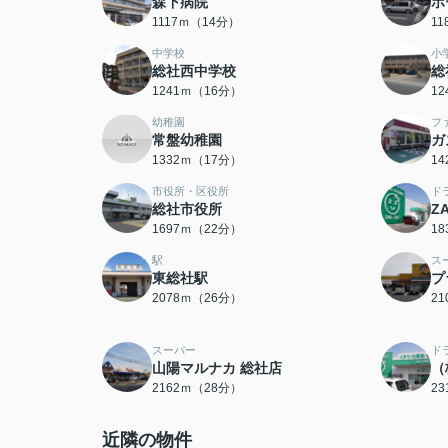
森下病院
ホ
1117ｍ（14分）
1
中学校
小
総社西中学校
総
1241ｍ（16分）
1
幼稚園
フ
常盤幼稚園
ガ
1332ｍ（17分）
1
市役所・区役所
ド
総社市役所
Z
1697ｍ（22分）
1
駅
ス
東総社駅
プ
2078ｍ（26分）
2
スーパー
ド
山陽マルナカ 総社店
（
2162ｍ（28分）
2
近隣の物件