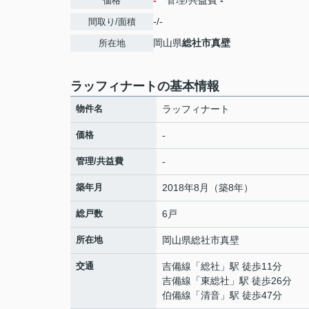
-
管理/共益費
-
価格
-/-
間取り/面積
岡山県
総社市
真壁
所在地
ラッフィナートの基本情報
物件名
ラッフィナート
価格
-
管理/共益費
-
築年月
2018年8月（築8年）
総戸数
6戸
所在地
岡山県
総社市
真壁
交通
吉備線
「
総社
」駅 徒歩11分
吉備線
「
東総社
」駅 徒歩26分
伯備線
「
清音
」駅 徒歩47分