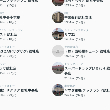
ームプラザナフコ 総社店
ほっともっと 総社中央店
186ｍ（15分）
1219ｍ（16分）
学校
銀行
社中央小学校
中国銀行総社支店
244ｍ（16分）
1304ｍ（17分）
ァミリーレストラン
ショッピングセンター
スト 総社店
リブ21
421ｍ（18分）
1451ｍ（19分）
ラッグストア
生活雑貨店
AG ZAG(ザグザグ) 総社店
（株）西松屋チェーン 総社店
831ｍ（23分）
1973ｍ（25分）
ーパー
ドラッグストア
ラザ総社店
スーパードラッグひまわり 
105ｍ（27分）
央店
2137ｍ（27分）
ラッグストア
家電製品
株）ザグザグ 総社中央店
ヤマダ電機 テックランド総
318ｍ（29分）
2491ｍ（32分）