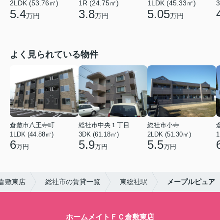
2LDK (53.76㎡)
1R (24.75㎡)
1LDK (45.33㎡)
3
5.4
3.8
5.05
万円
万円
万円
よく見られている物件
倉敷市八王寺町
総社市中央１丁目
総社市小寺
1LDK (44.88㎡)
3DK (61.18㎡)
2LDK (51.30㎡)
1
6
5.9
5.5
万円
万円
万円
倉敷東店
総社市の賃貸一覧
東総社駅
メープルピュア
ホームメイトＦＣ倉敷東店