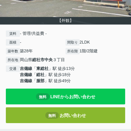
【外観】
- 管理/共益費 -
賃料
-
2LDK
面積
間取り
築28年
1階/2階建
築年数
所在階
岡山県
総社市
中央
３丁目
所在地
吉備線
「
東総社
」駅 徒歩13分
交通
吉備線
「
総社
」駅 徒歩18分
吉備線
「
服部
」駅 徒歩49分
LINEからお問い合わせ
無料
お問い合わせ
無料