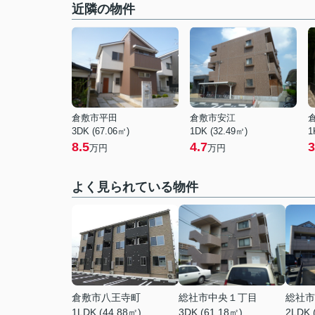
近隣の物件
倉敷市平田
倉敷市安江
3DK (67.06㎡)
1DK (32.49㎡)
1
8.5
4.7
3
万円
万円
よく見られている物件
倉敷市八王寺町
総社市中央１丁目
総社市
1LDK (44.88㎡)
3DK (61.18㎡)
2LDK 