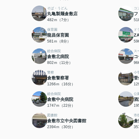
そば・うどん
コ
丸亀製麺倉敷店
フ
482ｍ（7分）
5
保育園
ド
龍昌保育園
Z
581ｍ（8分）
5
総合病院
ス
倉敷北病院
コ
802ｍ（11分）
9
警察
小
倉敷警察署
菅
1266ｍ（16分）
1
総合病院
公
倉敷中央病院
酒
1747ｍ（22分）
1
図書館
市
倉敷市立中央図書館
倉
2394ｍ（30分）
3