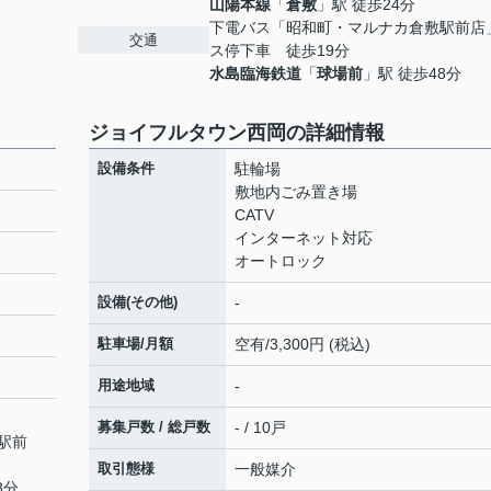
山陽本線
「
倉敷
」駅 徒歩24分
下電バス「昭和町・マルナカ倉敷駅前店
交通
ス停下車 徒歩19分
水島臨海鉄道
「
球場前
」駅 徒歩48分
ジョイフルタウン西岡の詳細情報
設備条件
駐輪場
敷地内ごみ置き場
CATV
インターネット対応
オートロック
設備(その他)
-
駐車場/月額
空有/3,300円 (税込)
用途地域
-
募集戸数 / 総戸数
- / 10戸
駅前
取引態様
一般媒介
8分