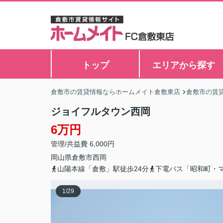
トップ
エリアから探す
倉敷市の賃貸情報ならホームメイト倉敷東店
倉敷市の賃
ジョイフルタウン西岡
6万円
管理/共益費 6,000円
岡山県
倉敷市
西岡
山陽本線「倉敷」駅徒歩24分
下電バス「昭和町・
1
/
29