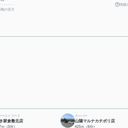
情報
情報の見方
ァーストフード
スーパー
き家倉敷北店
山陽マルナカチボリ店
47ｍ（5分）
425ｍ（6分）