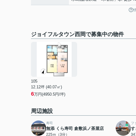
ジョイフルタウン西岡で募集中の物件
105
12.12坪 (40.07㎡)
6
万円(4950.5円/坪)
周辺施設
寿司
フ
無添 くら寿司 倉敷浜ノ茶屋店
す
225ｍ（3分）
3