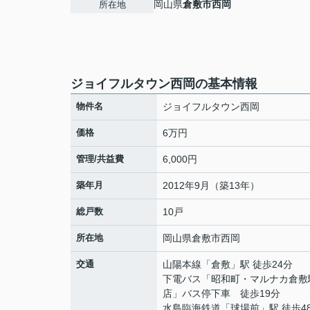
岡山県
倉敷市
西岡
所在地
ジョイフルタウン西岡の基本情報
物件名
ジョイフルタウン西岡
価格
6万円
管理/共益費
6,000円
築年月
2012年9月（築13年）
総戸数
10戸
所在地
岡山県
倉敷市
西岡
交通
山陽本線
「
倉敷
」駅 徒歩24分
下電バス「昭和町・マルナカ倉敷
店」バス停下車 徒歩19分
水島臨海鉄道
「
球場前
」駅 徒歩4