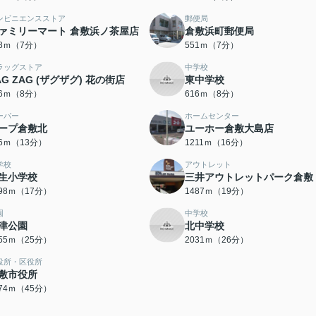
ンビニエンスストア
郵便局
ァミリーマート 倉敷浜ノ茶屋店
倉敷浜町郵便局
18ｍ（7分）
551ｍ（7分）
ラッグストア
中学校
AG ZAG (ザグザグ) 花の街店
東中学校
96ｍ（8分）
616ｍ（8分）
ーパー
ホームセンター
ープ倉敷北
ユーホー倉敷大島店
66ｍ（13分）
1211ｍ（16分）
学校
アウトレット
生小学校
三井アウトレットパーク倉敷
298ｍ（17分）
1487ｍ（19分）
園
中学校
津公園
北中学校
955ｍ（25分）
2031ｍ（26分）
役所・区役所
敷市役所
574ｍ（45分）