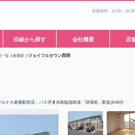
営業時間：10:00～1
沿線から探す
会社概要
店
ジョイフルタウン西岡
貸一覧
倉敷駅
マルナカ倉敷駅前店」バス停
水島臨海鉄道「球場前」駅徒歩48分