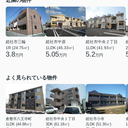
近隣の物件
総社市三輪
総社市中原
総社市中央２丁目
1R (24.75㎡)
1LDK (45.33㎡)
1LDK (41.93㎡)
2
3.8
5.05
5.2
万円
万円
万円
よく見られている物件
倉敷市八王寺町
総社市中央１丁目
総社市小寺
1LDK (44.88㎡)
3DK (61.18㎡)
2LDK (51.30㎡)
1