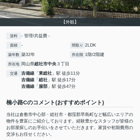
【外観】
- 管理/共益費 -
賃料
-
2LDK
面積
間取り
築32年
1階/2階建
築年数
所在階
岡山県
総社市
中央
３丁目
所在地
吉備線
「
東総社
」駅 徒歩11分
交通
吉備線
「
総社
」駅 徒歩17分
吉備線
「
服部
」駅 徒歩47分
楠小路Cのコメント(おすすめポイント)
当社は倉敷市中心部・総社市・都窪郡早島町など幅広いエリアの
物件を豊富にご紹介しております。経験豊かなスタッフが皆様の
お部屋探しのお手伝いをさせていただきます。家賃や初期費用の
交渉もお任せください。