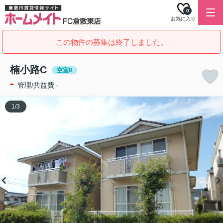
0
お気に入り
この物件の募集は終了しました。
楠小路C
空室0
-
管理/共益費 -
1
/
3