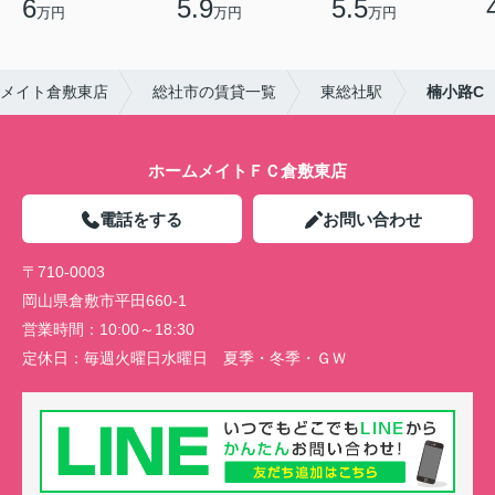
6
5.9
5.5
万円
万円
万円
メイト倉敷東店
総社市の賃貸一覧
東総社駅
楠小路C
ホームメイトＦＣ倉敷東店
電話をする
お問い合わせ
〒710-0003
岡山県倉敷市平田660-1
営業時間：
10:00～18:30
定休日：
毎週火曜日水曜日 夏季・冬季・ＧＷ