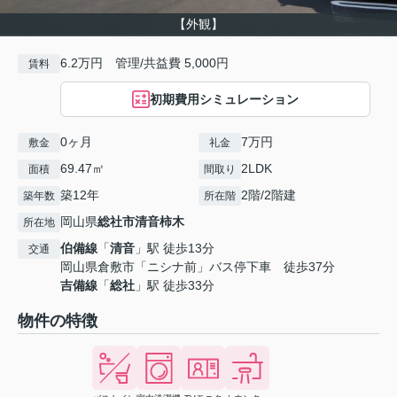
【外観】
6.2万円 管理/共益費 5,000円
賃料
初期費用シミュレーション
0ヶ月
7万円
敷金
礼金
69.47㎡
2LDK
面積
間取り
築12年
2階/2階建
築年数
所在階
岡山県
総社市
清音柿木
所在地
伯備線
「
清音
」駅 徒歩13分
交通
岡山県倉敷市「ニシナ前」バス停下車 徒歩37分
吉備線
「
総社
」駅 徒歩33分
物件の特徴