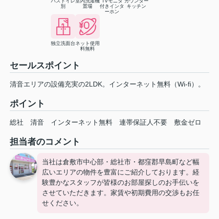
バストイレ
室内洗濯機
TVモニタ
カウンター
別
置場
付きインタ
キッチン
ーホン
独立洗面台
ネット使用
料無料
セールスポイント
清音エリアの設備充実の2LDK。インターネット無料（Wi-fi）。
ポイント
総社
清音
インターネット無料
連帯保証人不要
敷金ゼロ
担当者のコメント
当社は倉敷市中心部・総社市・都窪郡早島町など幅
広いエリアの物件を豊富にご紹介しております。経
験豊かなスタッフが皆様のお部屋探しのお手伝いを
させていただきます。家賃や初期費用の交渉もお任
せください。