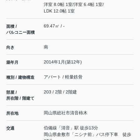
洋室 8.0帖 1室
/
洋室 6.4帖 1室
/
LDK 12.0帖 1室
69.47㎡ / -
面積 /
バルコニー面積
南
向き
2014年1月(築12年)
築年月
アパート / 軽量鉄骨
種別 / 建物構造
203 / 2階 / 2階建
部屋 /
所在階 / 階建て
岡山県
総社市
清音柿木
所在地
伯備線
「
清音
」駅 徒歩13分
交通
岡山県倉敷市「ニシナ前」バス停下車 徒歩