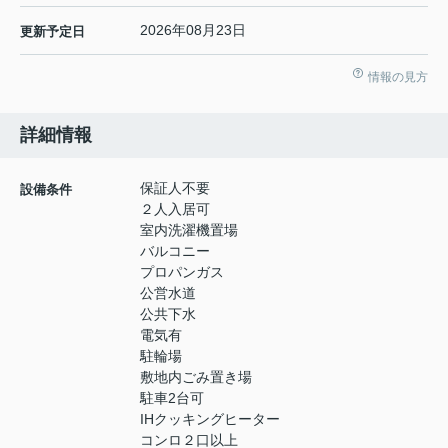
2026年08月23日
更新予定日
情報の見方
詳細情報
保証人不要
設備条件
２人入居可
室内洗濯機置場
バルコニー
プロパンガス
公営水道
公共下水
電気有
駐輪場
敷地内ごみ置き場
駐車2台可
IHクッキングヒーター
コンロ２口以上