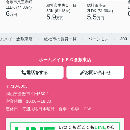
倉敷市八王寺町
総社市中央１丁目
総社市小寺
1LDK (44.88㎡)
1
3DK (61.18㎡)
2LDK (51.30㎡)
6
万円
5.9
5.5
万円
万円
ムメイト倉敷東店
総社市の賃貸一覧
パーシモン
203
ホームメイトＦＣ倉敷東店
電話をする
お問い合わせ
〒710-0003
岡山県倉敷市平田660-1
営業時間：
10:00～18:30
定休日：
毎週火曜日水曜日 夏季・冬季・ＧＷ