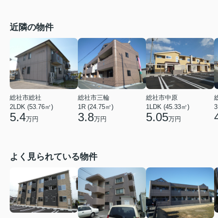
近隣の物件
総社市総社
総社市三輪
総社市中原
2LDK (53.76㎡)
1R (24.75㎡)
1LDK (45.33㎡)
3
5.4
3.8
5.05
万円
万円
万円
よく見られている物件