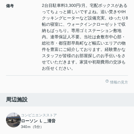
2台目駐車料3,300円/月。宅配ボックスがある
備考
ってちょっと嬉しいですよね。追い焚きやIH
クッキングヒーターなど設備充実。ゆったり8
帖の寝室に、ウォークインクローゼットで収
納もばっちり。専用ゴミステーション敷地
内。連帯保証人不要。当社は倉敷市中心部・
総社市・都窪郡早島町など幅広いエリアの物
件を豊富にご紹介しております。経験豊かな
スタッフが皆様のお部屋探しのお手伝いをさ
せていただきます。家賃や初期費用の交渉も
お任せください。
情報の見方
周辺施設
コンビニエンスストア
ローソン Ｌ＿清音
340ｍ（5分）