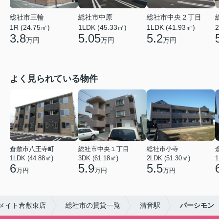
総社市三輪
総社市中原
総社市中央２丁目
1R (24.75㎡)
1LDK (45.33㎡)
1LDK (41.93㎡)
2
3.8
5.05
5.2
万円
万円
万円
よく見られている物件
倉敷市八王寺町
総社市中央１丁目
総社市小寺
1LDK (44.88㎡)
3DK (61.18㎡)
2LDK (51.30㎡)
1
6
5.9
5.5
万円
万円
万円
メイト倉敷東店
総社市の賃貸一覧
清音駅
パーシモン