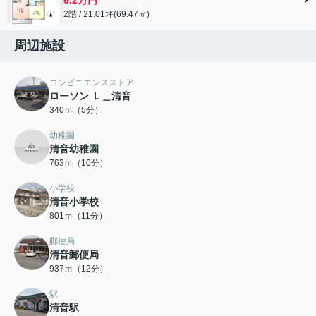
2階 / 21.01坪(69.47㎡)
周辺施設
コンビニエンスストア
ローソン Ｌ＿清音
340ｍ（5分）
幼稚園
清音幼稚園
763ｍ（10分）
小学校
清音小学校
801ｍ（11分）
郵便局
清音郵便局
937ｍ（12分）
駅
清音駅