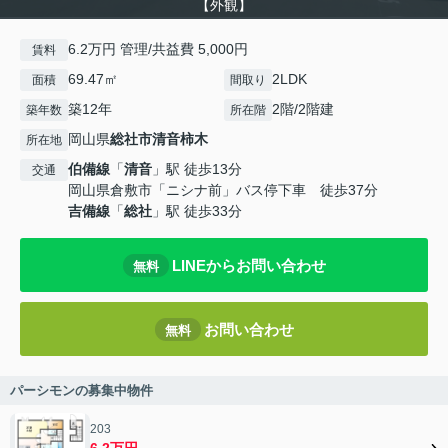
【外観】
6.2万円 管理/共益費 5,000円
賃料
69.47㎡
2LDK
面積
間取り
築12年
2階/2階建
築年数
所在階
岡山県
総社市
清音柿木
所在地
伯備線
「
清音
」駅 徒歩13分
交通
岡山県倉敷市「ニシナ前」バス停下車 徒歩37分
吉備線
「
総社
」駅 徒歩33分
LINEからお問い合わせ
無料
お問い合わせ
無料
パーシモンの募集中物件
203
6.2万円