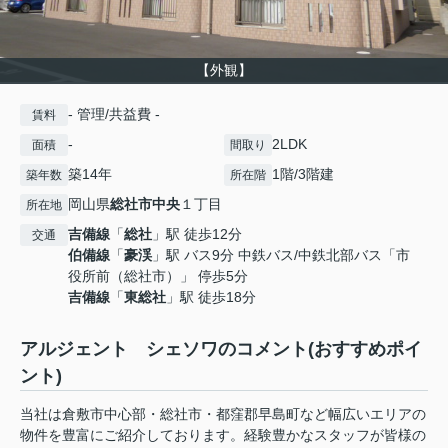
【外観】
- 管理/共益費 -
賃料
-
2LDK
面積
間取り
築14年
1階/3階建
築年数
所在階
岡山県
総社市
中央
１丁目
所在地
吉備線
「
総社
」駅 徒歩12分
交通
伯備線
「
豪渓
」駅 バス9分 中鉄バス/中鉄北部バス「市
役所前（総社市）」 停歩5分
吉備線
「
東総社
」駅 徒歩18分
アルジェント シェソワのコメント(おすすめポイ
ント)
当社は倉敷市中心部・総社市・都窪郡早島町など幅広いエリアの
物件を豊富にご紹介しております。経験豊かなスタッフが皆様の