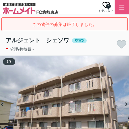
0
お気に入り
この物件の募集は終了しました。
アルジェント シェソワ
空室0
-
管理/共益費 -
1
/
3