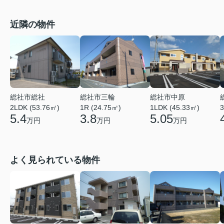
近隣の物件
総社市総社
総社市三輪
総社市中原
2LDK (53.76㎡)
1R (24.75㎡)
1LDK (45.33㎡)
3
5.4
3.8
5.05
万円
万円
万円
よく見られている物件