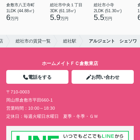
倉敷市八王寺町
総社市中央１丁目
総社市小寺
1LDK (44.88㎡)
3DK (61.18㎡)
2LDK (51.30㎡)
1
6
5.9
5.5
万円
万円
万円
店
総社市の賃貸一覧
総社駅
アルジェント シェソワ
ホームメイトＦＣ倉敷東店
電話をする
お問い合わせ
〒710-0003
岡山県倉敷市平田660-1
営業時間：
10:00～18:30
定休日：
毎週火曜日水曜日 夏季・冬季・ＧＷ