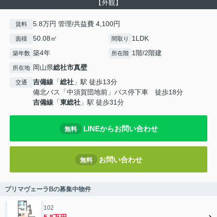
【外観】
5.8万円 管理/共益費 4,100円
賃料
50.08㎡
1LDK
面積
間取り
築4年
1階/2階建
築年数
所在階
岡山県
総社市
真壁
所在地
吉備線
「
総社
」駅 徒歩13分
交通
備北バス「中須賀団地前」バス停下車 徒歩18分
吉備線
「
東総社
」駅 徒歩31分
LINEからお問い合わせ
無料
お問い合わせ
無料
プリマヴェーラBの募集中物件
102
5.8万円