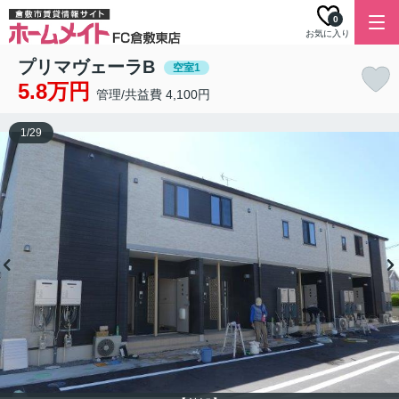
0
お気に入り
プリマヴェーラB
空室1
5.8万円
管理/共益費 4,100円
1
/
29