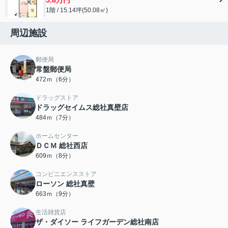
1階 / 15.14坪(50.08㎡)
周辺施設
郵便局
常盤郵便局
472ｍ（6分）
ドラッグストア
ドラッグセイムス総社真壁店
484ｍ（7分）
ホームセンター
ＤＣＭ 総社西店
609ｍ（8分）
コンビニエンスストア
ローソン 総社真壁
663ｍ（9分）
生活雑貨店
ザ・ダイソー ライフガーデン総社南店