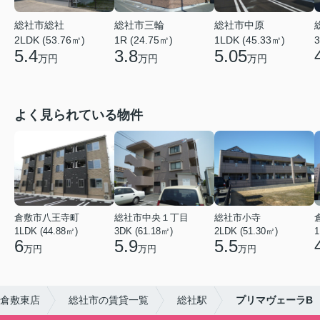
総社市総社
総社市三輪
総社市中原
2LDK (53.76㎡)
1R (24.75㎡)
1LDK (45.33㎡)
3
5.4
3.8
5.05
万円
万円
万円
よく見られている物件
倉敷市八王寺町
総社市中央１丁目
総社市小寺
1LDK (44.88㎡)
3DK (61.18㎡)
2LDK (51.30㎡)
1
6
5.9
5.5
万円
万円
万円
倉敷東店
総社市の賃貸一覧
総社駅
プリマヴェーラB