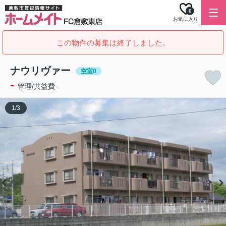
0
お気に入り
この物件の募集は終了しました。
ナウリヴァー
空室0
-
管理/共益費 -
1
/
3