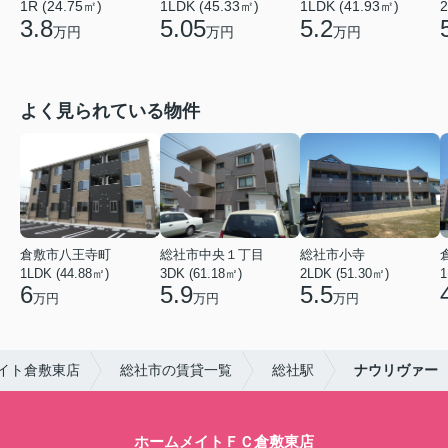
1R (24.75㎡)
1LDK (45.33㎡)
1LDK (41.93㎡)
2
3.8
5.05
5.2
万円
万円
万円
よく見られている物件
倉敷市八王寺町
総社市中央１丁目
総社市小寺
1LDK (44.88㎡)
3DK (61.18㎡)
2LDK (51.30㎡)
1
6
5.9
5.5
万円
万円
万円
イト倉敷東店
総社市の賃貸一覧
総社駅
ナウリヴァー
ホームメイトＦＣ倉敷東店