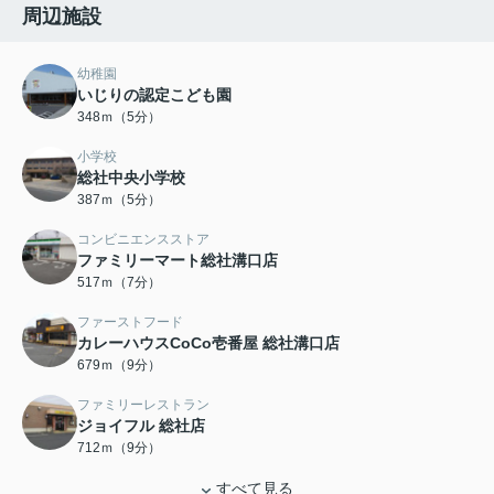
周辺施設
幼稚園
いじりの認定こども園
348ｍ（5分）
小学校
総社中央小学校
387ｍ（5分）
コンビニエンスストア
ファミリーマート総社溝口店
517ｍ（7分）
ファーストフード
カレーハウスCoCo壱番屋 総社溝口店
679ｍ（9分）
ファミリーレストラン
ジョイフル 総社店
712ｍ（9分）
すべて見る