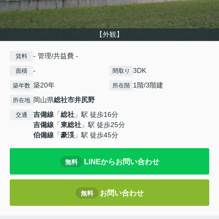
【外観】
- 管理/共益費 -
賃料
-
3DK
面積
間取り
築20年
1階/3階建
築年数
所在階
岡山県
総社市
井尻野
所在地
吉備線
「
総社
」駅 徒歩16分
交通
吉備線
「
東総社
」駅 徒歩25分
伯備線
「
豪渓
」駅 徒歩45分
LINEからお問い合わせ
無料
お問い合わせ
無料