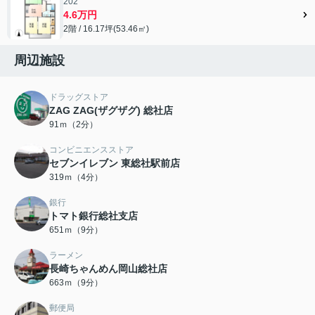
202
4.6万円
2階 / 16.17坪(53.46㎡)
周辺施設
ドラッグストア
ZAG ZAG(ザグザグ) 総社店
91ｍ（2分）
コンビニエンスストア
セブンイレブン 東総社駅前店
319ｍ（4分）
銀行
トマト銀行総社支店
651ｍ（9分）
ラーメン
長崎ちゃんめん岡山総社店
663ｍ（9分）
郵便局