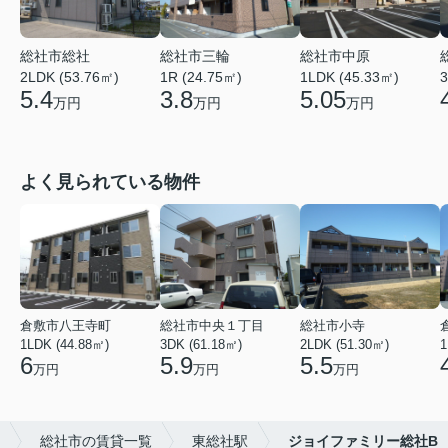
総社市総社
総社市三輪
総社市中原
2LDK (53.76㎡)
1R (24.75㎡)
1LDK (45.33㎡)
3
5.4
3.8
5.05
万円
万円
万円
よく見られている物件
倉敷市八王寺町
総社市中央１丁目
総社市小寺
1LDK (44.88㎡)
3DK (61.18㎡)
2LDK (51.30㎡)
1
6
5.9
5.5
万円
万円
万円
総社市の賃貸一覧
東総社駅
ジョイファミリー総社B