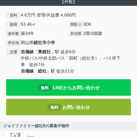
【外観】
4.6万円 管理/共益費 4,000円
賃料
53.46㎡
3DK
面積
間取り
築34年
2階/2階建
築年数
所在階
岡山県
総社市
小寺
所在地
吉備線
「
東総社
」駅 徒歩6分
交通
中鉄バス/中鉄北部バス「田町（総社市）」バス停下
車 徒歩7分
吉備線
「
総社
」駅 徒歩21分
LINEからお問い合わせ
無料
お問い合わせ
無料
ジョイファミリー総社Bの募集中物件